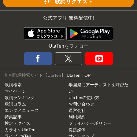
歌詞リクエスト
公式アプリ 無料配信中!
UtaTenをフォロー
無料歌詞検索サイト【UtaTen】
UtaTen TOP
歌詞検索
学園祭にアーティストを呼びた
マイページ
い
歌詞ランキング
UtaTenの使い方
歌詞コラム
お問い合わせ
エンタメニュース
運営会社
特集記事
利用規約
検定・クイズ
プライバシーポリシー
カラオケUtaTen
提携媒体
ライブUtaTen
サイトマップ