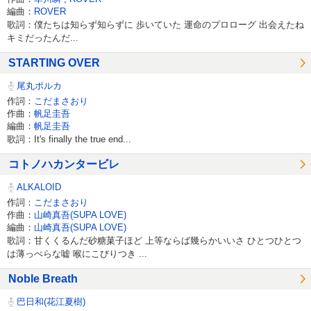
編曲：
ROVER
歌詞：僕たちは知らず知らずに 歩いていた 運命のプロローグ 出会えたね
キミだったんだ...
STARTING OVER
尾丸ポルカ
作詞：
こだまさおり
作曲：
帆足圭吾
編曲：
帆足圭吾
歌詞：It's finally the true end...
コトノハカンタービレ
ALKALOID
作詞：
こだまさおり
作曲：
山崎真吾(SUPA LOVE)
編曲：
山崎真吾(SUPA LOVE)
歌詞：甘くくるんだ砂糖菓子ほど 上等ならば幾らかいいさ ひとつひとつ
は薄っぺらな嘘 喉にこびりつき ...
Noble Breath
巴日和(花江夏樹)