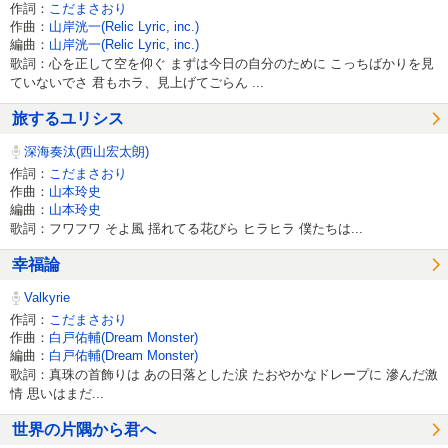
作詞：
こだまさおり
作曲：
山岸洸一(Relic Lyric, inc.)
編曲：
山岸洸一(Relic Lyric, inc.)
歌詞：心を正して空を仰ぐ まずは今日の自分のために こっちばかりを見
ていないでさ 君もホラ、見上げてごらん ...
旅するユリシス
深海奏汰(西山宏太朗)
作詞：
こだまさおり
作曲：
山本玲史
編曲：
山本玲史
歌詞：フワフワ そよ風 揺れてる花びら ヒラヒラ 僕たちは...
幸福論
Valkyrie
作詞：
こだまさおり
作曲：
白戸佑輔(Dream Monster)
編曲：
白戸佑輔(Dream Monster)
歌詞：真珠の首飾りは あの日落とした涙 たおやかなドレープに 滲んだ激
情 思いはまだ...
世界の片隅から君へ