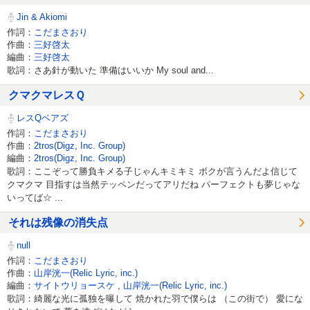
Jin & Akiomi
作詞：
こだまさおり
作曲：
三好啓太
編曲：
三好啓太
歌詞：さあ針が動いた 準備はいいか My soul and...
クマクマレスＱ
レスQベアズ
作詞：
こだまさおり
作曲：
2tros(Digz, Inc. Group)
編曲：
2tros(Digz, Inc. Group)
歌詞：ここぞって勝負キメる子じゃんキミキミ ボクが言うんだよ信じて
クマクマ 目指すは当然テッペンだってアリだね パーフェクトも夢じゃな
いってば☆ ...
それは残像の消失点
null
作詞：
こだまさおり
作曲：
山岸洸一(Relic Lyric, inc.)
編曲：
サイトウリョースケ
,
山岸洸一(Relic Lyric, inc.)
歌詞：綺麗な光に孤独を曝して 焼かれた羽で僕らは （この街で） 愛にな