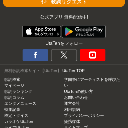
歌詞リクエスト
公式アプリ 無料配信中!
UtaTenをフォロー
無料歌詞検索サイト【UtaTen】
UtaTen TOP
歌詞検索
学園祭にアーティストを呼びた
マイページ
い
歌詞ランキング
UtaTenの使い方
歌詞コラム
お問い合わせ
エンタメニュース
運営会社
特集記事
利用規約
検定・クイズ
プライバシーポリシー
カラオケUtaTen
提携媒体
ライブUtaTen
サイトマップ