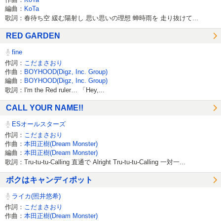
編曲：
KoTa
歌詞：春待ち空 緩む陽射し 思い思いの理想 蝉時雨を 走り抜けて...
RED GARDEN
fine
作詞：
こだまさおり
作曲：
BOYHOOD(Digz, Inc. Group)
編曲：
BOYHOOD(Digz, Inc. Group)
歌詞：I'm the Red ruler… 「Hey,...
CALL YOUR NAME!!
ESオールスターズ
作詞：
こだまさおり
作曲：
本田正樹(Dream Monster)
編曲：
本田正樹(Dream Monster)
歌詞：Tru-tu-tu-Calling 直通で Alright Tru-tu-tu-Calling 一対一...
ボクはキャンディポット
ライカ(照井悠希)
作詞：
こだまさおり
作曲：
本田正樹(Dream Monster)