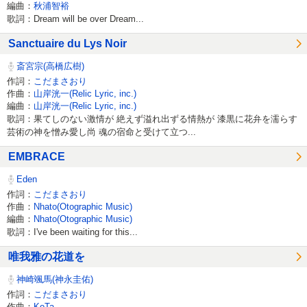
編曲：
秋浦智裕
歌詞：Dream will be over Dream...
Sanctuaire du Lys Noir
斎宮宗(高橋広樹)
作詞：
こだまさおり
作曲：
山岸洸一(Relic Lyric, inc.)
編曲：
山岸洸一(Relic Lyric, inc.)
歌詞：果てしのない激情が 絶えず溢れ出ずる情熱が 漆黒に花弁を濡らす
芸術の神を憎み愛し尚 魂の宿命と受けて立つ...
EMBRACE
Eden
作詞：
こだまさおり
作曲：
Nhato(Otographic Music)
編曲：
Nhato(Otographic Music)
歌詞：I've been waiting for this...
唯我雅の花道を
神崎颯馬(神永圭佑)
作詞：
こだまさおり
作曲：
KoTa