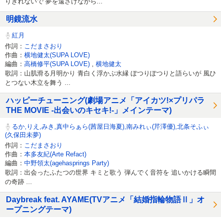
りきれないで 夢を遠ざけながら...
明鏡流水
紅月
作詞：
こだまさおり
作曲：
横地健太(SUPA LOVE)
編曲：
高橋修平(SUPA LOVE)
,
横地健太
歌詞：山肌滑る月明かり 青白く浮かぶ水縁 ぽつりぽつりと語らいが 風ひ
とつない木立を舞う ...
ハッピーチューニング(劇場アニメ「アイカツ!×プリパラ
THE MOVIE -出会いのキセキ!-」メインテーマ)
るか,りえ,みき,真中らぁら(茜屋日海夏),南みれぃ(芹澤優),北条そふぃ
(久保田未夢)
作詞：
こだまさおり
作曲：
本多友紀(Arte Refact)
編曲：
中野領太(agehasprings Party)
歌詞：出会ったふたつの世界 キミと歌う 弾んでく音符を 追いかける瞬間
の奇跡 ...
Daybreak feat. AYAME(TVアニメ「結婚指輪物語Ⅱ」オ
ープニングテーマ)