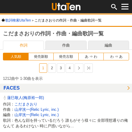
歌詞検索UtaTen
こだまさおりの作詞・作曲・編曲歌詞一覧
こだまさおりの作詞・作曲・編曲歌詞一覧
作詞
作曲
編曲
人気順
発売新順
発売古順
あ ⇒ わ
わ ⇒ あ
1
2
3
4
次へ
最後へ
1212曲中 1-30曲を表示
FACES
蓮巳敬人(梅原裕一郎)
作詞：
こだまさおり
作曲：
山岸洸一(Relic Lyric, inc.)
編曲：
山岸洸一(Relic Lyric, inc.)
歌詞：色んな顔を持っているだろう 誰もがそう様々に 全部理想通りの俺
なんて あるわけない 時に戸惑いながら...