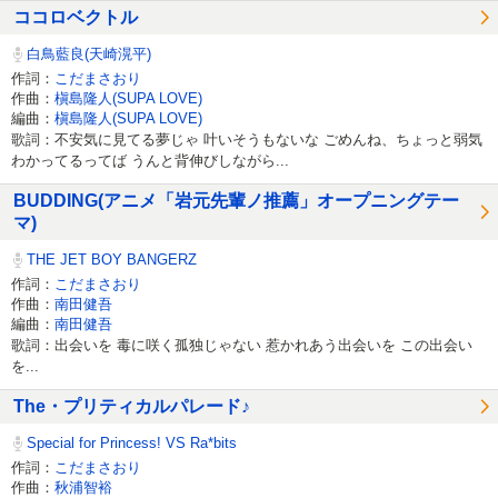
ココロベクトル
白鳥藍良(天崎滉平)
作詞：
こだまさおり
作曲：
槇島隆人(SUPA LOVE)
編曲：
槇島隆人(SUPA LOVE)
歌詞：不安気に見てる夢じゃ 叶いそうもないな ごめんね、ちょっと弱気
わかってるってば うんと背伸びしながら...
BUDDING(アニメ「岩元先輩ノ推薦」オープニングテー
マ)
THE JET BOY BANGERZ
作詞：
こだまさおり
作曲：
南田健吾
編曲：
南田健吾
歌詞：出会いを 毒に咲く孤独じゃない 惹かれあう出会いを この出会い
を...
The・プリティカルパレード♪
Special for Princess! VS Ra*bits
作詞：
こだまさおり
作曲：
秋浦智裕