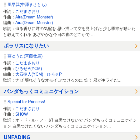
風早巽(中澤まさとも)
作詞：
こだまさおり
作曲：
Aira(Dream Monster)
編曲：
Aira(Dream Monster)
歌詞：辿る香りに君の気配を 思い描いて空を見上げた 少し季節が動いた
と教えてくれる あざやかな今日の青のどこかで ...
ポラリスになりたい
葵ゆうた(斉藤壮馬)
作詞：
こだまさおり
作曲：
ひろせP(YCM)
編曲：
大石捷人(YCM)
,
ひろせP
歌詞：ナゼ 壊れそうなオモイ ぶつけるのに 笑う 君がキライだ...
パンダちっくコミュニケイション
Special for Princess!
作詞：
こだまさおり
作曲：
SHOW
歌詞：オ・ド・ル・ノ・ダ! 白黒つけないで パンダちっくコミュニケイシ
ョン 白黒つけたくない パンダちっくコミュニケイション...
UNFADING