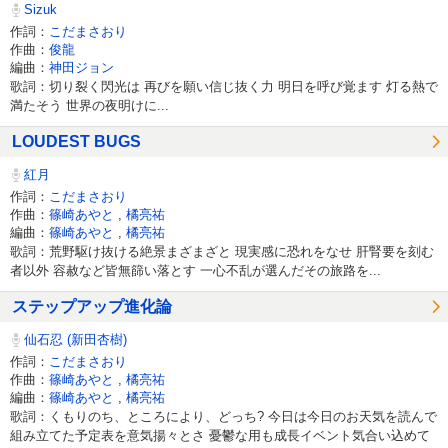
Sizuk
作詞：
こだまさおり
作曲：
俊龍
編曲：
神田ジョン
歌詞：切り裂く閃光は 再びを願い信じ抜く力 明日を呼び覚ます 灯る熱で
満たそう 世界の夜明けに...
LOUDEST BUGS
紅月
作詞：
こだまさおり
作曲：
篠崎あやと
,
橘亮祐
編曲：
篠崎あやと
,
橘亮祐
歌詞：荒野駆け抜ける絶景まざまざと 現実感に恐れをなせ 肝腎要を刻む
者以外 容赦など皆無篩い落とす 一心不乱が選んだその旅路を...
ステップアップ進化論
仙石忍 (新田杏樹)
作詞：
こだまさおり
作曲：
篠崎あやと
,
橘亮祐
編曲：
篠崎あやと
,
橘亮祐
歌詞：くもりのち、ところにより、どっち? 今日は今日のお天気を読んで
組み立てた予定表を意気揚々とさ 憂鬱な用も成長イベント気合い込めて