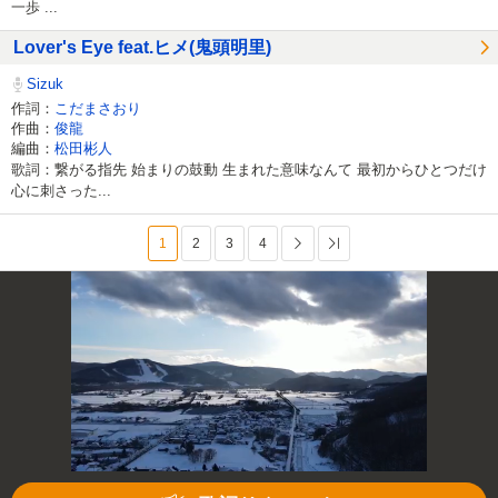
一歩 ...
Lover's Eye feat.ヒメ(鬼頭明里)
Sizuk
作詞：
こだまさおり
作曲：
俊龍
編曲：
松田彬人
歌詞：繋がる指先 始まりの鼓動 生まれた意味なんて 最初からひとつだけ
心に刺さった...
1
2
3
4
次へ
最後へ