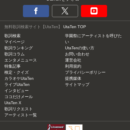
無料歌詞検索サイト【UtaTen】
UtaTen TOP
歌詞検索
学園祭にアーティストを呼びた
マイページ
い
歌詞ランキング
UtaTenの使い方
歌詞コラム
お問い合わせ
エンタメニュース
運営会社
特集記事
利用規約
検定・クイズ
プライバシーポリシー
カラオケUtaTen
提携媒体
ライブUtaTen
サイトマップ
インタビュー
ココだけメール
UtaTen X
歌詞リクエスト
アーティスト一覧