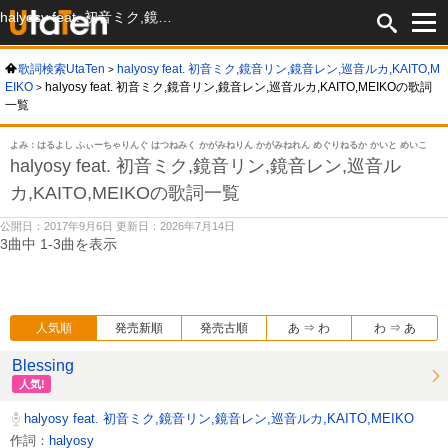
halyosy feat. 初音ミク,鏡音リン,鏡音レン,巡音ルカ,KAITO,MEIKOの歌詞一覧
歌詞検索UtaTen
halyosy feat. 初音ミク,鏡音リン,鏡音レン,巡音ルカ,KAITO,M
EIKO
halyosy feat. 初音ミク,鏡音リン,鏡音レン,巡音ルカ,KAITO,MEIKOの歌詞
一覧
よみ：はるよし ふぃーちゃりんぐ はつねみく かがみねりん かがみねれん めぐりねるか かいと めいこ
halyosy feat. 初音ミク,鏡音リン,鏡音レン,巡音ル
カ,KAITO,MEIKOの歌詞一覧
公開日：2017年9月6日 更新日：2026年7月14日
3曲中 1-3曲を表示
人気順
発売新順
発売古順
あ ⇒ わ
わ ⇒ あ
Blessing
人気!
halyosy feat. 初音ミク,鏡音リン,鏡音レン,巡音ルカ,KAITO,MEIKO
作詞：
halyosy