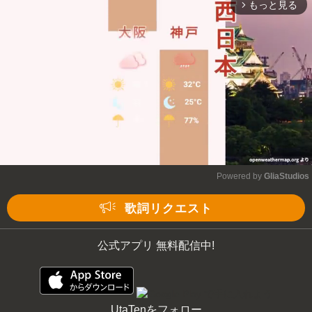
もっと見る
arrow_forward_ios
Powered by 
GliaStudios
Mute
歌詞リクエスト
公式アプリ 無料配信中!
UtaTenをフォロー