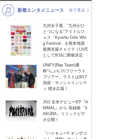
新着エンタメニュース
K-POP
演歌・歌謡
全て見る
バンド
洋楽
九州女子翼、"九州がひ
とつになる"アイドルフ
VTuber
ディズニー
ェス「Kyushu Girls Win
g Festival」を熊本地震
復興支援チャリティLIVE
として8/16に開催決定
UNiFY(Rap Team)通
称“らぷち”のフリーライ
ブツアー、ラストは9/17
池袋・サンシャインシテ
ィ 噴水広場！
JO1 全米デビューEP『A
NIMAL』から 収録曲「S
AKURA」リリックビデ
オ公開！
『ハイキュー!! オンザコ