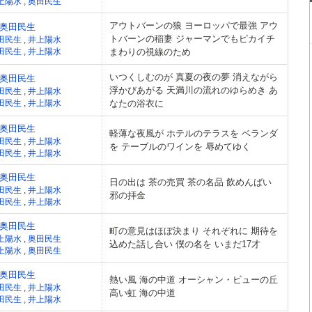
上陽水
,
奥田民生
アウトバーンの狼 ヨーロッパで最強 アウ
奥田民生
トバーンの稲妻 ジャーマンでもピカイチ
田民生
,
井上陽水
田民生
,
井上陽水
まわりの視線のため
いつくしむのが 真夏の夜の夢 消えながら
奥田民生
浮かびあがる 天満川の流れのゆらめき あ
田民生
,
井上陽水
田民生
,
井上陽水
なたの浴衣に
奥田民生
軽薄な夜風が ホテルのテラスを ベランダ
田民生
,
井上陽水
を テーブルのワインを 辱めてゆく
田民生
,
井上陽水
奥田民生
日の出は 茶の売買 茶の名品 飲めんばい
田民生
,
井上陽水
邪の拝金
田民生
,
井上陽水
奥田民生
町の意見はほぼ決まり それぞれに 期待を
上陽水
,
奥田民生
込めた話し合い 僕の名を いまだ17才
上陽水
,
奥田民生
奥田民生
熱い風 海の中道 オーシャン・ビューの丘
田民生
,
井上陽水
高い虹 海の中道
田民生
,
井上陽水