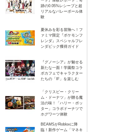
ート』体験レポート：奇
跡の0.05%レシーブと超
リアルなバレーボール体
験
夏休みを彩る冒険へ！フ
ァミマ限定『ポケモンフ
レンダ』スペシャルフレ
ンダピック獲得ガイド
『グノーシア』が魅せる
新たな一面！学園祭コラ
ボカフェでキャラクター
たちの「IF」を楽しむ
「クリスピー・クリー
ム・ドーナツ」が贈る魔
法の味！「ハリー・ポッ
ター」コラボドーナツで
ホグワーツ体験
BEAMSがRobloxに降
臨！新作ゲーム「マネキ