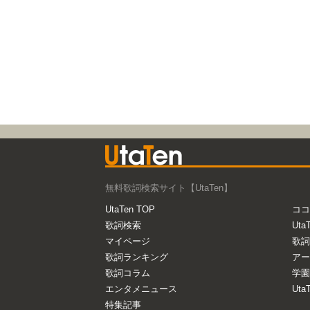
無料歌詞検索サイト【UtaTen】
UtaTen TOP
ココ
歌詞検索
Uta
マイページ
歌詞
歌詞ランキング
アー
歌詞コラム
学園
エンタメニュース
Ut
特集記事