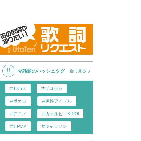
今話題のハッシュタグ
全て見る
TikTok
プロセカ
ボカロ
男性アイドル
アニメ
カナルビ・K-POP和訳
J-POP
キャラソン
あんスタ
歌い手