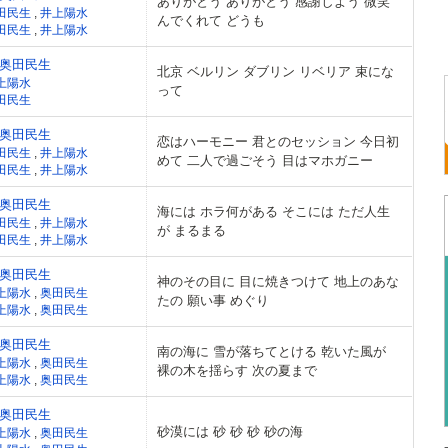
ありがとう ありがとう 感謝しよう 微笑
田民生
,
井上陽水
んでくれて どうも
田民生
,
井上陽水
奥田民生
北京 ベルリン ダブリン リベリア 束にな
上陽水
って
田民生
奥田民生
恋はハーモニー 君とのセッション 今日初
田民生
,
井上陽水
めて 二人で過ごそう 目はマホガニー
田民生
,
井上陽水
奥田民生
海には ホラ何がある そこには ただ人生
田民生
,
井上陽水
が まるまる
田民生
,
井上陽水
奥田民生
神のその目に 目に焼きつけて 地上のあな
上陽水
,
奥田民生
たの 願い事 めぐり
上陽水
,
奥田民生
奥田民生
南の海に 雪が落ちてとける 乾いた風が
上陽水
,
奥田民生
裸の木を揺らす 次の夏まで
上陽水
,
奥田民生
奥田民生
砂漠には 砂 砂 砂 砂の海
上陽水
,
奥田民生