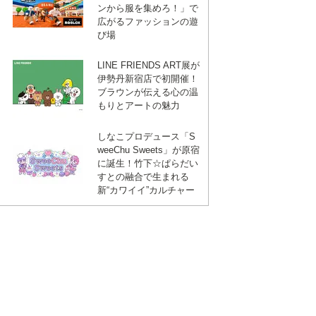
ンから服を集めろ！」で
広がるファッションの遊
び場
LINE FRIENDS ART展が
伊勢丹新宿店で初開催！
ブラウンが伝える心の温
もりとアートの魅力
しなこプロデュース「S
weeChu Sweets」が原宿
に誕生！竹下☆ぱらだい
すとの融合で生まれる
新“カワイイ”カルチャー