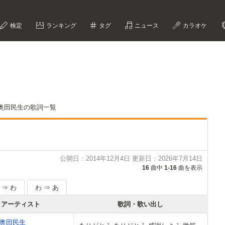
検定
ランキング
タグ
ニュース
カラオケ
奥田民生の歌詞一覧
公開日：2014年12月4日 更新日：2026年7月14日
16
曲中
1-16
曲を表示
 ⇒ わ
わ ⇒ あ
アーティスト
歌詞・歌い出し
奥田民生