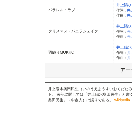
井上陽水
パラレル・ラブ
作詞：
井
作曲：
井
井上陽水
クリスマス・バニラシェイク
作詞：
井
作曲：
井
井上陽水
羽飾りMOKKO
作詞：
井
作曲：
井
アー
井上陽水奥田民生（いのうえようすいおくだたみ
ト。 表記に関しては「井上陽水奥田民生」と書
奥田民生」（中点入）は誤りである。
wikipedia