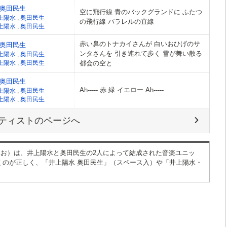
奥田民生
空に飛行線 青のバックグランドに ふたつ
上陽水
,
奥田民生
の飛行線 パラレルの直線
上陽水
,
奥田民生
赤い鼻のトナカイさんが 白いおひげのサ
奥田民生
ンタさんを 引き連れて歩く 雪が舞い散る
上陽水
,
奥田民生
上陽水
,
奥田民生
都会の空と
奥田民生
Ah----- 赤 緑 イエロー Ah-----
上陽水
,
奥田民生
上陽水
,
奥田民生
ティストのページへ
お）は、井上陽水と奥田民生の2人によって結成された音楽ユニッ
くのが正しく、「井上陽水 奥田民生」（スペース入）や「井上陽水・