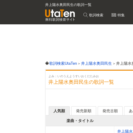
井上陽水奥田民生の歌詞一覧
歌詞検索
特集
歌詞検索UtaTen
井上陽水奥田民生
井上陽水
よみ：いのうえようすいおくだたみお
井上陽水奥田民生の歌詞一覧
人気順
発売新順
発売古順
あ
楽曲・タイトル
井上陽水