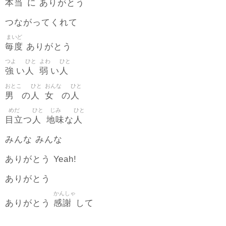
本当
に ありがとう
つながってくれて
まいど
毎度
ありがとう
つよ
ひと
よわ
ひと
強
人
弱
人
い
い
おとこ
ひと
おんな
ひと
男
人
女
人
の
の
めだ
ひと
じみ
ひと
目立
人
地味
人
つ
な
みんな みんな
ありがとう Yeah!
ありがとう
かんしゃ
感謝
ありがとう
して