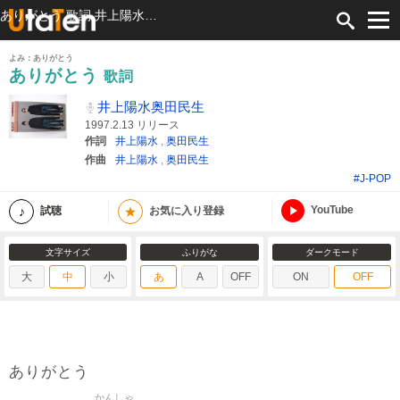
ありがとう 歌詞 井上陽水奥田民生 ふりがな付
よみ：ありがとう
ありがとう
歌詞
井上陽水奥田民生
1997.2.13 リリース
作詞
井上陽水
,
奥田民生
作曲
井上陽水
,
奥田民生
#J-POP
YouTube
★
試聴
お気に入り登録
文字サイズ
ふりがな
ダークモード
大
中
小
あ
A
OFF
ON
OFF
ありがとう
かんしゃ