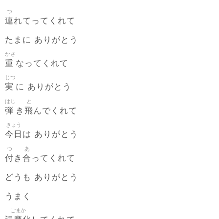
つ
連
れてってくれて
たまに ありがとう
かさ
重
なってくれて
じつ
実
に ありがとう
はじ
と
弾
飛
き
んでくれて
きょう
今日
は ありがとう
つ
あ
付
合
き
ってくれて
どうも ありがとう
うまく
ごまか