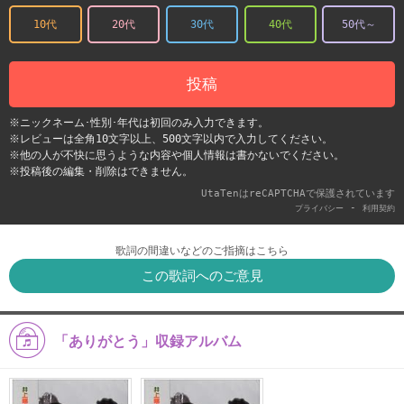
10代
20代
30代
40代
50代～
投稿
※ニックネーム･性別･年代は初回のみ入力できます。
※レビューは全角10文字以上、500文字以内で入力してください。
※他の人が不快に思うような内容や個人情報は書かないでください。
※投稿後の編集・削除はできません。
UtaTenはreCAPTCHAで保護されています
-
プライバシー
利用契約
歌詞の間違いなどのご指摘はこちら
この歌詞へのご意見
「ありがとう」収録アルバム