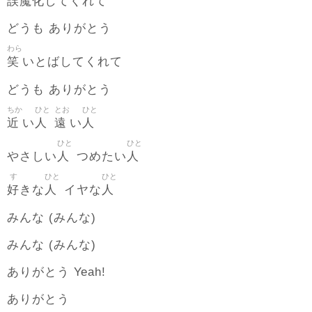
誤魔化
してくれて
どうも ありがとう
わら
笑
いとばしてくれて
どうも ありがとう
ちか
ひと
とお
ひと
近
人
遠
人
い
い
ひと
ひと
人
人
やさしい
つめたい
す
ひと
ひと
好
人
人
きな
イヤな
みんな (みんな)
みんな (みんな)
ありがとう Yeah!
ありがとう