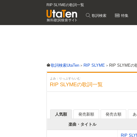
RIP SLYMEの歌詞一覧
歌詞検索
特集
歌詞検索UtaTen
RIP SLYME
RIP SLYME
よみ：りっぷすらいむ
RIP SLYMEの歌詞一覧
人気順
発売新順
発売古順
あ
楽曲・タイトル
RIP SL