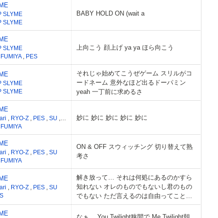
YME
BABY HOLD ON (wait a
P SLYME
P SLYME
YME
上向こう 顔上げ ya ya ほら向こう
P SLYME
 FUMIYA
,
PES
それじゃ始めてこうぜゲーム スリルがコ
YME
ードネーム 意外なほど出るドーパミン
P SLYME
P SLYME
yeah 一丁前に求めるさ
YME
妙に 妙に 妙に 妙に 妙に
ari
,
RYO-Z
,
PES
,
SU
,
BOSE
,
ANI
 FUMIYA
YME
ON & OFF スウィッチング 切り替えて熟
ari
,
RYO-Z
,
PES
,
SU
考さ
 FUMIYA
解き放って… それは何処にあるのかすら
YME
知れない オレのものでもないし君のもの
ari
,
RYO-Z
,
PES
,
SU
S
でもない ただ言えるのは自由ってことだ
け
YME
なぁ… You Twilight狭間で Me Twilight朝