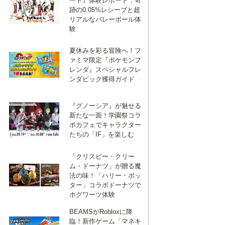
ート』体験レポート：奇
跡の0.05%レシーブと超
リアルなバレーボール体
験
夏休みを彩る冒険へ！フ
ァミマ限定『ポケモンフ
レンダ』スペシャルフレ
ンダピック獲得ガイド
『グノーシア』が魅せる
新たな一面！学園祭コラ
ボカフェでキャラクター
たちの「IF」を楽しむ
「クリスピー・クリー
ム・ドーナツ」が贈る魔
法の味！「ハリー・ポッ
ター」コラボドーナツで
ホグワーツ体験
BEAMSがRobloxに降
臨！新作ゲーム「マネキ