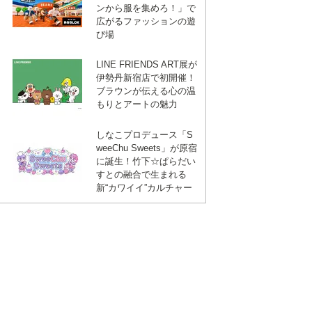
ンから服を集めろ！」で
広がるファッションの遊
び場
LINE FRIENDS ART展が
伊勢丹新宿店で初開催！
ブラウンが伝える心の温
もりとアートの魅力
しなこプロデュース「S
weeChu Sweets」が原宿
に誕生！竹下☆ぱらだい
すとの融合で生まれる
新“カワイイ”カルチャー