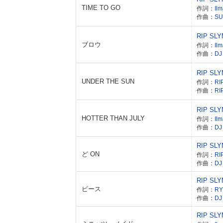
TIME TO GO
作詞：
Ilm
作曲：
SU
RIP SL
ブロウ
作詞：
Ilm
作曲：
DJ
RIP SL
UNDER THE SUN
作詞：
RI
作曲：
RI
RIP SL
HOTTER THAN JULY
作詞：
Ilm
作曲：
DJ
RIP SL
ど ON
作詞：
RI
作曲：
DJ
RIP SL
ピース
作詞：
RY
作曲：
DJ
RIP SL