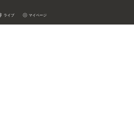
ライブ
マイページ