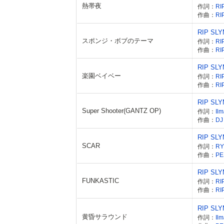
熱帯夜
作詞：
RI
作曲：
RI
RIP SL
スポンジ・ボブのテーマ
作詞：
RI
作曲：
RI
RIP SL
楽園ベイベー
作詞：
RI
作曲：
RI
RIP SL
Super Shooter(GANTZ OP)
作詞：
Ilm
作曲：
DJ
RIP SL
SCAR
作詞：
RY
作曲：
PE
RIP SL
FUNKASTIC
作詞：
RI
作曲：
RI
RIP SL
黄昏サラウンド
作詞：
Ilm