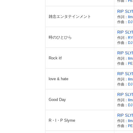
作曲：
PE
RIP SL
雑念エンタテインメント
作詞：
Ilm
作曲：
DJ
RIP SL
時のひとひら
作詞：
RY
作曲：
DJ
RIP SL
Rock it!
作詞：
Ilm
作曲：
PE
RIP SL
love & hate
作詞：
Ilm
作曲：
DJ
RIP SL
Good Day
作詞：
Ilm
作曲：
DJ
RIP SL
R・I・P Slyme
作詞：
Ilm
作曲：
PE