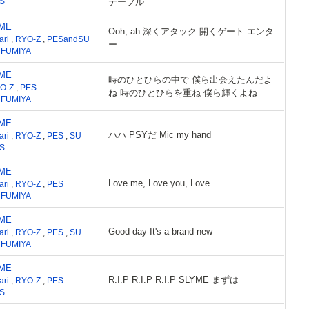
S
テーブル
YME
Ooh, ah 深くアタック 開くゲート エンタ
ari
,
RYO-Z
,
PESandSU
ー
 FUMIYA
YME
時のひとひらの中で 僕ら出会えたんだよ
O-Z
,
PES
ね 時のひとひらを重ね 僕ら輝くよね
 FUMIYA
YME
ハハ PSYだ Mic my hand
ari
,
RYO-Z
,
PES
,
SU
S
YME
Love me, Love you, Love
ari
,
RYO-Z
,
PES
 FUMIYA
YME
Good day It's a brand-new
ari
,
RYO-Z
,
PES
,
SU
 FUMIYA
YME
R.I.P R.I.P R.I.P SLYME まずは
ari
,
RYO-Z
,
PES
S