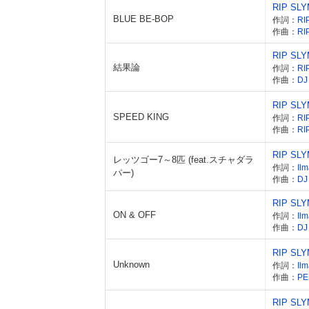
RIP SL
BLUE BE-BOP
作詞：
RI
作曲：
RI
RIP SL
結果論
作詞：
RI
作曲：
DJ
RIP SL
SPEED KING
作詞：
RI
作曲：
RI
RIP SL
レッツゴー7～8匹 (feat.スチャダラ
作詞：
Ilm
パー)
作曲：
DJ
RIP SL
ON & OFF
作詞：
Ilm
作曲：
DJ
RIP SL
Unknown
作詞：
Ilm
作曲：
PE
RIP SL