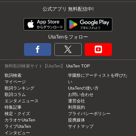
公式アプリ 無料配信中!
UtaTenをフォロー
無料歌詞検索サイト【UtaTen】
UtaTen TOP
歌詞検索
学園祭にアーティストを呼びた
マイページ
い
歌詞ランキング
UtaTenの使い方
歌詞コラム
お問い合わせ
エンタメニュース
運営会社
特集記事
利用規約
検定・クイズ
プライバシーポリシー
カラオケUtaTen
提携媒体
ライブUtaTen
サイトマップ
インタビュー