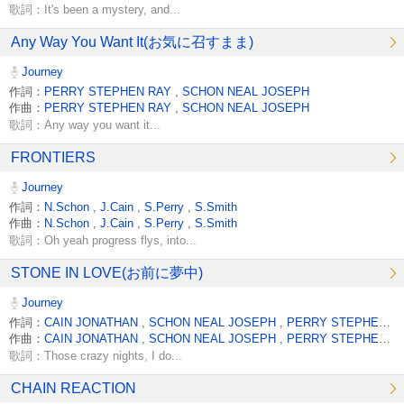
歌詞：It's been a mystery, and...
Any Way You Want It(お気に召すまま)
Journey
作詞：
PERRY STEPHEN RAY
,
SCHON NEAL JOSEPH
作曲：
PERRY STEPHEN RAY
,
SCHON NEAL JOSEPH
歌詞：Any way you want it...
FRONTIERS
Journey
作詞：
N.Schon
,
J.Cain
,
S.Perry
,
S.Smith
作曲：
N.Schon
,
J.Cain
,
S.Perry
,
S.Smith
歌詞：Oh yeah progress flys, into...
STONE IN LOVE(お前に夢中)
Journey
作詞：
CAIN JONATHAN
,
SCHON NEAL JOSEPH
,
PERRY STEPHEN RAY
作曲：
CAIN JONATHAN
,
SCHON NEAL JOSEPH
,
PERRY STEPHEN RAY
歌詞：Those crazy nights, I do...
CHAIN REACTION