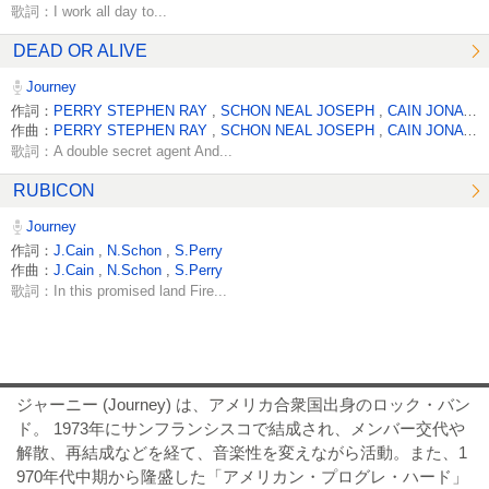
歌詞：I work all day to...
DEAD OR ALIVE
Journey
作詞：
PERRY STEPHEN RAY
,
SCHON NEAL JOSEPH
,
CAIN JONATHAN
作曲：
PERRY STEPHEN RAY
,
SCHON NEAL JOSEPH
,
CAIN JONATHAN
歌詞：A double secret agent And...
RUBICON
Journey
作詞：
J.Cain
,
N.Schon
,
S.Perry
作曲：
J.Cain
,
N.Schon
,
S.Perry
歌詞：In this promised land Fire...
ジャーニー (Journey) は、アメリカ合衆国出身のロック・バン
ド。 1973年にサンフランシスコで結成され、メンバー交代や
解散、再結成などを経て、音楽性を変えながら活動。また、1
970年代中期から隆盛した「アメリカン・プログレ・ハード」