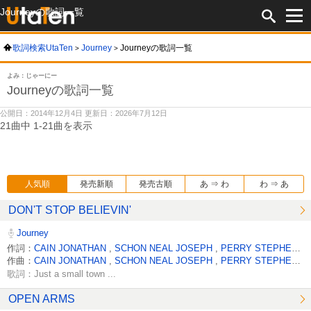
Journeyの歌詞一覧
歌詞検索UtaTen
Journey
Journeyの歌詞一覧
よみ：じゃーにー
Journeyの歌詞一覧
公開日：2014年12月4日 更新日：2026年7月12日
21曲中 1-21曲を表示
人気順
発売新順
発売古順
あ ⇒ わ
わ ⇒ あ
DON'T STOP BELIEVIN'
Journey
作詞：
CAIN JONATHAN
,
SCHON NEAL JOSEPH
,
PERRY STEPHEN RAY
作曲：
CAIN JONATHAN
,
SCHON NEAL JOSEPH
,
PERRY STEPHEN RAY
歌詞：Just a small town ...
OPEN ARMS