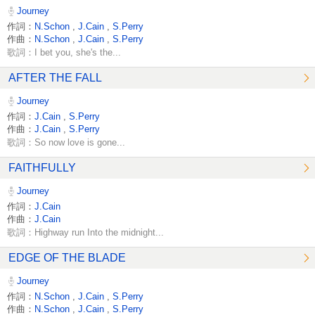
Journey
作詞：
N.Schon
,
J.Cain
,
S.Perry
作曲：
N.Schon
,
J.Cain
,
S.Perry
歌詞：I bet you, she's the...
AFTER THE FALL
Journey
作詞：
J.Cain
,
S.Perry
作曲：
J.Cain
,
S.Perry
歌詞：So now love is gone...
FAITHFULLY
Journey
作詞：
J.Cain
作曲：
J.Cain
歌詞：Highway run Into the midnight...
EDGE OF THE BLADE
Journey
作詞：
N.Schon
,
J.Cain
,
S.Perry
作曲：
N.Schon
,
J.Cain
,
S.Perry