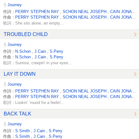
Journey
作詞：
PERRY STEPHEN RAY
,
SCHON NEAL JOSEPH
,
CAIN JONATHAN
作曲：
PERRY STEPHEN RAY
,
SCHON NEAL JOSEPH
,
CAIN JONATHAN
歌詞：She sits alone, an empty...
TROUBLED CHILD
Journey
作詞：
N.Schon
,
J.Cain
,
S.Perry
作曲：
N.Schon
,
J.Cain
,
S.Perry
歌詞：Sunrise, creepin' in your eyes...
LAY IT DOWN
Journey
作詞：
PERRY STEPHEN RAY
,
SCHON NEAL JOSEPH
,
CAIN JONATHAN
作曲：
PERRY STEPHEN RAY
,
SCHON NEAL JOSEPH
,
CAIN JONATHAN
歌詞：Lookin' `round for a feelin'...
BACK TALK
Journey
作詞：
S.Smith
,
J.Cain
,
S.Perry
作曲：
S.Smith
,
J.Cain
,
S.Perry