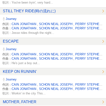
歌詞：You've been tryin', very hard...
STILL THEY RIDE(時の流れに)
Journey
作詞：
CAIN JONATHAN
,
SCHON NEAL JOSEPH
,
PERRY STEPHEN RAY
作曲：
CAIN JONATHAN
,
SCHON NEAL JOSEPH
,
PERRY STEPHEN RAY
歌詞：Jesse rides through the night...
ESCAPE
Journey
作詞：
CAIN JONATHAN
,
SCHON NEAL JOSEPH
,
PERRY STEPHEN RAY
作曲：
CAIN JONATHAN
,
SCHON NEAL JOSEPH
,
PERRY STEPHEN RAY
歌詞：He's just a boy out...
KEEP ON RUNNIN'
Journey
作詞：
CAIN JONATHAN
,
SCHON NEAL JOSEPH
,
PERRY STEPHEN RAY
作曲：
CAIN JONATHAN
,
SCHON NEAL JOSEPH
,
PERRY STEPHEN RAY
歌詞：Workin' in the city This...
MOTHER, FATHER