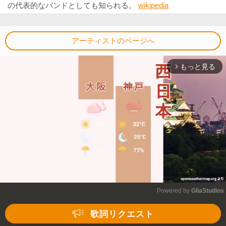
の代表的なバンドとしても知られる。
wikipedia
アーティストのページへ
もっと見る
arrow_forward_ios
Powered by 
GliaStudios
Mute
歌詞リクエスト