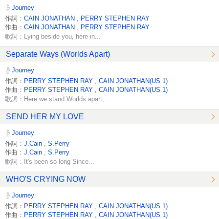
Journey
作詞：
CAIN JONATHAN
,
PERRY STEPHEN RAY
作曲：
CAIN JONATHAN
,
PERRY STEPHEN RAY
歌詞：Lying beside you, here in...
Separate Ways (Worlds Apart)
Journey
作詞：
PERRY STEPHEN RAY
,
CAIN JONATHAN(US 1)
作曲：
PERRY STEPHEN RAY
,
CAIN JONATHAN(US 1)
歌詞：Here we stand Worlds apart,...
SEND HER MY LOVE
Journey
作詞：
J.Cain
,
S.Perry
作曲：
J.Cain
,
S.Perry
歌詞：It's been so long Since...
WHO'S CRYING NOW
Journey
作詞：
PERRY STEPHEN RAY
,
CAIN JONATHAN(US 1)
作曲：
PERRY STEPHEN RAY
,
CAIN JONATHAN(US 1)