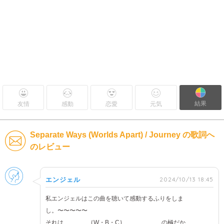
結果
友情
感動
恋愛
元気
Separate Ways (Worlds Apart) / Journey の歌詞へ
のレビュー
男性
2024/10/13 18:45
エンジェル
私エンジェルはこの曲を聴いて感動するふりをしま
し。〜〜〜〜〜
それは ｛W・B・C｝ の極だか