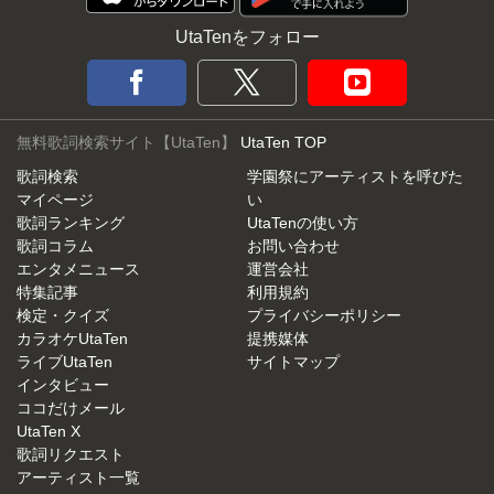
UtaTenをフォロー
無料歌詞検索サイト【UtaTen】
UtaTen TOP
歌詞検索
学園祭にアーティストを呼びた
マイページ
い
歌詞ランキング
UtaTenの使い方
歌詞コラム
お問い合わせ
エンタメニュース
運営会社
特集記事
利用規約
検定・クイズ
プライバシーポリシー
カラオケUtaTen
提携媒体
ライブUtaTen
サイトマップ
インタビュー
ココだけメール
UtaTen X
歌詞リクエスト
アーティスト一覧