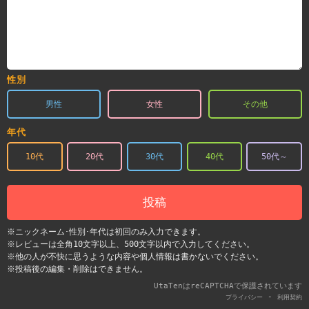
性別
男性
女性
その他
年代
10代
20代
30代
40代
50代～
投稿
※ニックネーム･性別･年代は初回のみ入力できます。
※レビューは全角10文字以上、500文字以内で入力してください。
※他の人が不快に思うような内容や個人情報は書かないでください。
※投稿後の編集・削除はできません。
UtaTenはreCAPTCHAで保護されています
-
プライバシー
利用契約