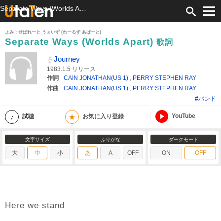
Separate Ways (Worlds Apart) 歌詞 Journey ふりがな付
よみ：せぱれーと うぇいず (わーるず あぱーと)
Separate Ways (Worlds Apart)
歌詞
Journey
1983.1.5 リリース
作詞
CAIN JONATHAN(US 1)
,
PERRY STEPHEN RAY
作曲
CAIN JONATHAN(US 1)
,
PERRY STEPHEN RAY
#バンド
YouTube
★
試聴
お気に入り登録
文字サイズ
ふりがな
ダークモード
大
中
小
あ
A
OFF
ON
OFF
Here we stand