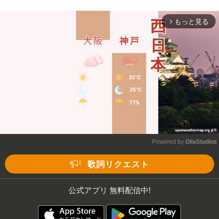
もっと見る
arrow_forward_ios
Powered by 
GliaStudios
Mute
歌詞リクエスト
公式アプリ 無料配信中!