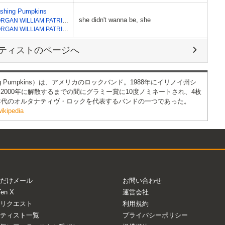
shing Pumpkins
she didn't wanna be, she
CORGAN WILLIAM PATRICK
CORGAN WILLIAM PATRICK
ティストのページへ
ng Pumpkins）は、アメリカのロックバンド。1988年にイリノイ州シ
000年に解散するまでの間にグラミー賞に10度ノミネートされ、4枚
年代のオルタナティヴ・ロックを代表するバンドの一つであった。
ikipedia
だけメール
お問い合わせ
Ten X
運営会社
リクエスト
利用規約
ティスト一覧
プライバシーポリシー