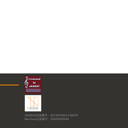
JASRAC許諾番号：9015879001Y38026
NexTone許諾番号：ID000000049