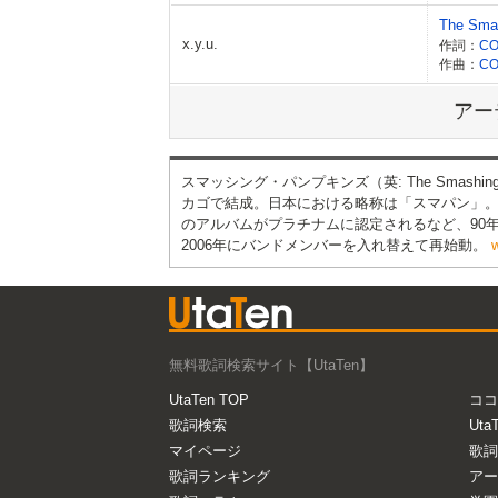
The Sma
x.y.u.
作詞：
作曲：
アー
スマッシング・パンプキンズ（英: The Smashi
カゴで結成。日本における略称は「スマパン」。2
のアルバムがプラチナムに認定されるなど、90
2006年にバンドメンバーを入れ替えて再始動。
w
無料歌詞検索サイト【UtaTen】
UtaTen TOP
ココ
歌詞検索
Uta
マイページ
歌詞
歌詞ランキング
アー