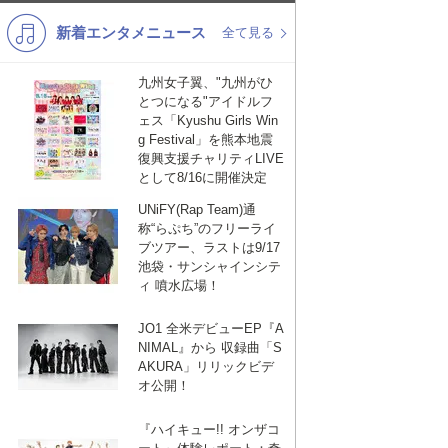
新着エンタメニュース
K-POP
演歌・歌謡
全て見る
バンド
洋楽
九州女子翼、"九州がひ
とつになる"アイドルフ
VTuber
ディズニー
ェス「Kyushu Girls Win
g Festival」を熊本地震
復興支援チャリティLIVE
として8/16に開催決定
UNiFY(Rap Team)通
称“らぷち”のフリーライ
ブツアー、ラストは9/17
池袋・サンシャインシテ
ィ 噴水広場！
JO1 全米デビューEP『A
NIMAL』から 収録曲「S
AKURA」リリックビデ
オ公開！
『ハイキュー!! オンザコ