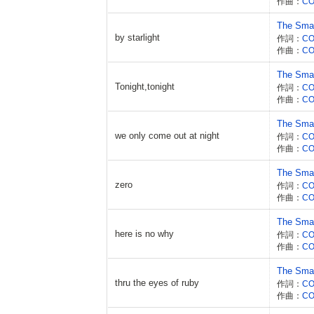
作曲：
The Sma
by starlight
作詞：
作曲：
The Sma
Tonight,tonight
作詞：
作曲：
The Sma
we only come out at night
作詞：
作曲：
The Sma
zero
作詞：
作曲：
The Sma
here is no why
作詞：
作曲：
The Sma
thru the eyes of ruby
作詞：
作曲：