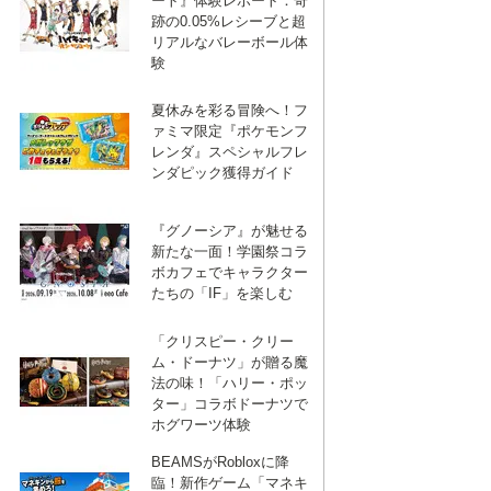
ート』体験レポート：奇
跡の0.05%レシーブと超
リアルなバレーボール体
験
夏休みを彩る冒険へ！フ
ァミマ限定『ポケモンフ
レンダ』スペシャルフレ
ンダピック獲得ガイド
『グノーシア』が魅せる
新たな一面！学園祭コラ
ボカフェでキャラクター
たちの「IF」を楽しむ
「クリスピー・クリー
ム・ドーナツ」が贈る魔
法の味！「ハリー・ポッ
ター」コラボドーナツで
ホグワーツ体験
BEAMSがRobloxに降
臨！新作ゲーム「マネキ