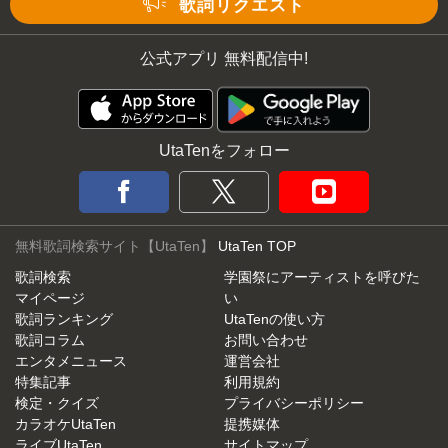
歌詞リクエスト
公式アプリ 無料配信中!
UtaTenをフォロー
無料歌詞検索サイト【UtaTen】
UtaTen TOP
歌詞検索
学園祭にアーティストを呼びた
マイページ
い
歌詞ランキング
UtaTenの使い方
歌詞コラム
お問い合わせ
エンタメニュース
運営会社
特集記事
利用規約
検定・クイズ
プライバシーポリシー
カラオケUtaTen
提携媒体
ライブUtaTen
サイトマップ