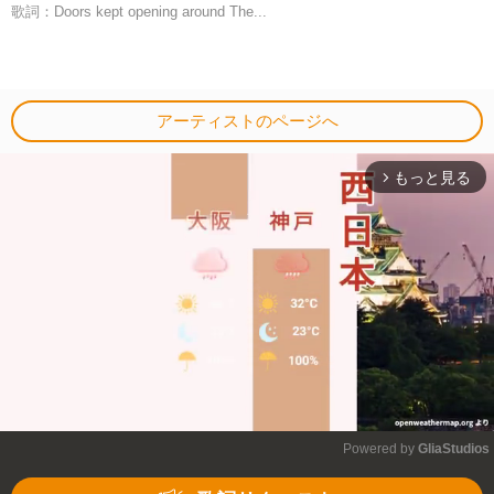
歌詞：Doors kept opening around The...
アーティストのページへ
もっと見る
arrow_forward_ios
Powered by 
GliaStudios
Mute