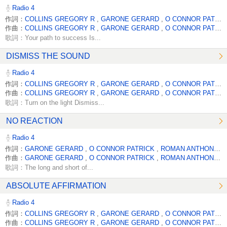
Radio 4
作詞：
COLLINS GREGORY R
,
GARONE GERARD
,
O CONNOR PATRICK
作曲：
COLLINS GREGORY R
,
GARONE GERARD
,
O CONNOR PATRICK
歌詞：Your path to success Is...
DISMISS THE SOUND
Radio 4
作詞：
COLLINS GREGORY R
,
GARONE GERARD
,
O CONNOR PATRICK
作曲：
COLLINS GREGORY R
,
GARONE GERARD
,
O CONNOR PATRICK
歌詞：Turn on the light Dismiss...
NO REACTION
Radio 4
作詞：
GARONE GERARD
,
O CONNOR PATRICK
,
ROMAN ANTHONY
,
作曲：
GARONE GERARD
,
O CONNOR PATRICK
,
ROMAN ANTHONY
,
歌詞：The long and short of...
ABSOLUTE AFFIRMATION
Radio 4
作詞：
COLLINS GREGORY R
,
GARONE GERARD
,
O CONNOR PATRICK
作曲：
COLLINS GREGORY R
,
GARONE GERARD
,
O CONNOR PATRICK