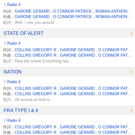
Radio 4
作詞：
GARONE GERARD
,
O CONNOR PATRICK
,
ROMAN ANTHONY
,
作曲：
GARONE GERARD
,
O CONNOR PATRICK
,
ROMAN ANTHONY
,
歌詞：Well, I see you around...
STATE OF ALERT
Radio 4
作詞：
COLLINS GREGORY R
,
GARONE GERARD
,
O CONNOR PATRICK
作曲：
COLLINS GREGORY R
,
GARONE GERARD
,
O CONNOR PATRICK
歌詞：Hear the sirens Everything has...
NATION
Radio 4
作詞：
COLLINS GREGORY R
,
GARONE GERARD
,
O CONNOR PATRICK
作曲：
COLLINS GREGORY R
,
GARONE GERARD
,
O CONNOR PATRICK
歌詞：All around us And in...
FRA TYPE I & II
Radio 4
作詞：
COLLINS GREGORY R
,
GARONE GERARD
,
O CONNOR PATRICK
作曲：
COLLINS GREGORY R
,
GARONE GERARD
,
O CONNOR PATRICK