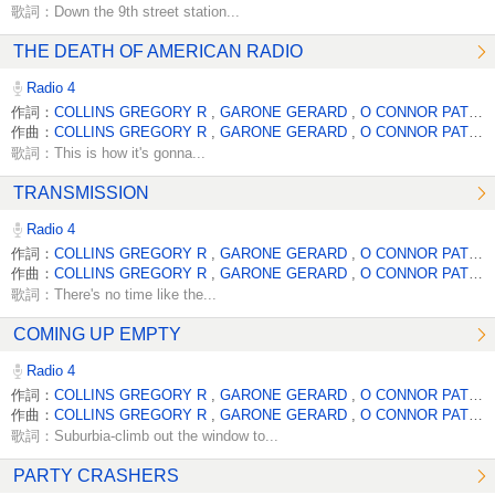
歌詞：Down the 9th street station...
THE DEATH OF AMERICAN RADIO
Radio 4
作詞：
COLLINS GREGORY R
,
GARONE GERARD
,
O CONNOR PATRICK
作曲：
COLLINS GREGORY R
,
GARONE GERARD
,
O CONNOR PATRICK
歌詞：This is how it's gonna...
TRANSMISSION
Radio 4
作詞：
COLLINS GREGORY R
,
GARONE GERARD
,
O CONNOR PATRICK
作曲：
COLLINS GREGORY R
,
GARONE GERARD
,
O CONNOR PATRICK
歌詞：There's no time like the...
COMING UP EMPTY
Radio 4
作詞：
COLLINS GREGORY R
,
GARONE GERARD
,
O CONNOR PATRICK
作曲：
COLLINS GREGORY R
,
GARONE GERARD
,
O CONNOR PATRICK
歌詞：Suburbia-climb out the window to...
PARTY CRASHERS