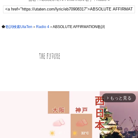
歌詞検索UtaTen
Radio 4
ABSOLUTE AFFIRMATION歌詞
もっと見る
arrow_forward_ios