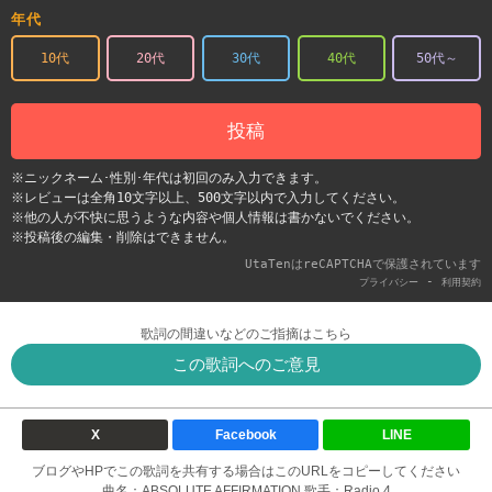
年代
10代
20代
30代
40代
50代～
投稿
※ニックネーム･性別･年代は初回のみ入力できます。
※レビューは全角10文字以上、500文字以内で入力してください。
※他の人が不快に思うような内容や個人情報は書かないでください。
※投稿後の編集・削除はできません。
UtaTenはreCAPTCHAで保護されています
-
プライバシー
利用契約
歌詞の間違いなどのご指摘はこちら
この歌詞へのご意見
X
Facebook
LINE
ブログやHPでこの歌詞を共有する場合はこのURLをコピーしてください
曲名：ABSOLUTE AFFIRMATION 歌手：Radio 4