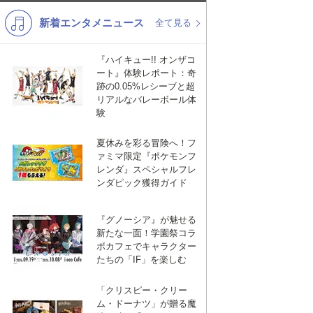
新着エンタメニュース
K-POP
バンド
全て見る
演歌・歌謡
洋楽
『ハイキュー!! オンザコ
ート』体験レポート：奇
VTuber
ディズニー
跡の0.05%レシーブと超
リアルなバレーボール体
験
夏休みを彩る冒険へ！フ
ァミマ限定『ポケモンフ
レンダ』スペシャルフレ
ンダピック獲得ガイド
『グノーシア』が魅せる
新たな一面！学園祭コラ
ボカフェでキャラクター
たちの「IF」を楽しむ
「クリスピー・クリー
ム・ドーナツ」が贈る魔