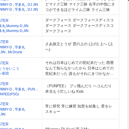
どマイク三昧 マイク三昧 右手の中指にタ
UMMY-D
,
宇多丸
,
DJ JIN
UMMY-D
,
宇多丸
,
DJ JIN
コができるほどライム三昧 ライム三昧
ダークフォース ダークフォースディスコ
STER
ダークフォース ダークフォースディスコ
丸,Mummy-D,JIN
丸,Mummy-D,JIN
ダークフォース
STER
さあ旅立とうぜ 雲の上の (上の) 上へ (上
UMMY-D
,
宇多丸
へ)
 JIN
,
Mr.Drunk
それは日本はじめての世紀末だった 西暦
STER
なんて知らなかったから 日本はじめての
とうせいこう
ン富田
世紀末だった 誰もがそれにきづかなかっ
た 噂はすぐにひろがりだした
STER
（PUNPEE） ブッ飛んだり ヘコんだり
UMMY-D
,
宇多丸
,
PUNPEE
本当もう忙しいね Kids
NPEE(PSG)
STER
常に研究 常に練習 知恵を結集し 君をレ
UMMY-D
,
宇多丸
スキュー
 JIN
STER