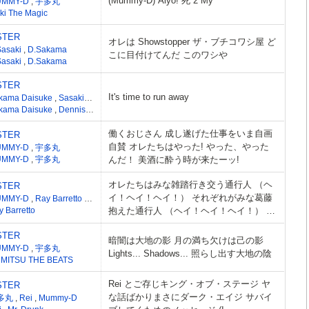
(Mummy-D) Aiyo! 死 2 My
UMMY-D
,
宇多丸
ki The Magic
STER
オレは Showstopper ザ・ブチコワシ屋 ど
Sasaki
,
D.Sakama
こに目付けてんだ このワシや
Sasaki
,
D.Sakama
STER
It's time to run away
kama Daisuke
,
Sasaki Shiro
kama Daisuke
,
Dennis James Coffey
働くおじさん 成し遂げた仕事をいま自画
STER
自賛 オレたちはやった! やった、やった
UMMY-D
,
宇多丸
UMMY-D
,
宇多丸
んだ！ 美酒に酔う時が来たーッ!
オレたちはみな雑踏行き交う通行人 （ヘ
STER
イ！ヘイ！ヘイ！） それぞれがみな葛藤
UMMY-D
,
Ray Barretto
,
宇多丸
 Barretto
抱えた通行人 （ヘイ！ヘイ！ヘイ！） ス
トーリーとストーリーが出会い
STER
暗闇は大地の影 月の満ち欠けは己の影
UMMY-D
,
宇多丸
Lights... Shadows... 照らし出す大地の陰
 MITSU THE BEATS
Rei とご存じキング・オブ・ステージ ヤ
STER
な話ばかりまさにダーク・エイジ サバイ
多丸
,
Rei
,
Mummy-D