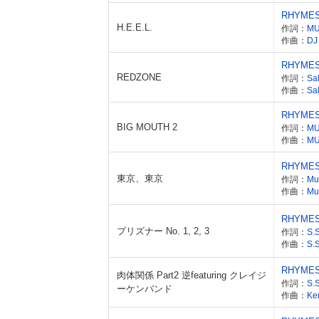
RHYME
H.E.E.L.
作詞：
M
作曲：
DJ
RHYME
REDZONE
作詞：
Sa
作曲：
Sa
RHYME
BIG MOUTH 2
作詞：
M
作曲：
M
RHYME
東京、東京
作詞：
Mu
作曲：
Mu
RHYME
プリズナー No. 1, 2, 3
作詞：
S.
作曲：
S.
RHYME
肉体関係 Part2 逆featuring クレイジ
作詞：
S.
ーケンバンド
作曲：
Ke