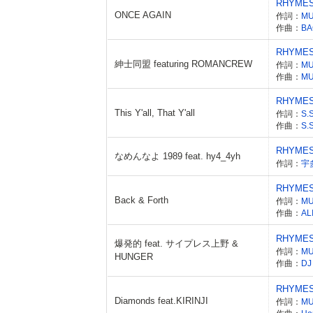
RHYME
ONCE AGAIN
作詞：
M
作曲：
BA
RHYME
紳士同盟 featuring ROMANCREW
作詞：
M
作曲：
M
RHYME
This Y'all, That Y'all
作詞：
S.
作曲：
S.
RHYME
なめんなよ 1989 feat. hy4_4yh
作詞：
宇
RHYME
Back & Forth
作詞：
M
作曲：
AL
RHYME
爆発的 feat. サイプレス上野 &
作詞：
M
HUNGER
作曲：
DJ
RHYME
Diamonds feat.KIRINJI
作詞：
M