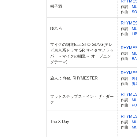
RHYME
梯子酒
作詞：
M
作曲：
SO
RHYME
ゆれろ
作詞：
M
作曲：
LI
マイクの細道feat.SHO-GUNG(テレ
RHYME
ビ東京系ドラマ SR サイタマノラッ
作詞：
M
パー～マイクの細道～ オープニン
作曲：
BA
グテーマ)
RHYME
旅人よ feat. RHYMESTER
作詞：
岩
作曲：
弾
RHYME
フットステップス・イン・ザ・ダー
作詞：
M
ク
作曲：
PU
RHYME
The X-Day
作詞：
M
作曲：
Mr