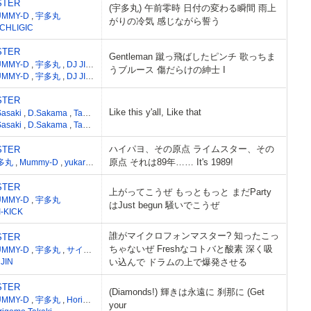
STER
(宇多丸) 午前零時 日付の変わる瞬間 雨上
UMMY-D
,
宇多丸
がりの冷気 感じながら誓う
CHLIGIC
STER
Gentleman 蹴っ飛ばしたピンチ 歌っちま
UMMY-D
,
宇多丸
,
DJ JIN
,
ALI-KICK
,
エムラスタ
,
将軍絢
うブルース 傷だらけの紳士 I
UMMY-D
,
宇多丸
,
DJ JIN
,
ALI-KICK
,
エムラスタ
,
将軍絢
STER
Like this y'all, Like that
Sasaki
,
D.Sakama
,
Takashi Nagazumi
Sasaki
,
D.Sakama
,
Takashi Nagazumi
ハイパヨ、その原点 ライムスター、その
STER
原点 それは89年…… It's 1989!
多丸
,
Mummy-D
,
yukarin
,
chanchala
STER
上がってこうぜ もっともっと まだParty
UMMY-D
,
宇多丸
はJust begun 騒いでこうぜ
I-KICK
誰がマイクロフォンマスター? 知ったこっ
STER
ちゃないぜ Freshなコトバと酸素 深く吸
UMMY-D
,
宇多丸
,
サイプレス上野
,
HUNGER(GAGLE)
 JIN
い込んで ドラムの上で爆発させる
STER
(Diamonds!) 輝きは永遠に 刹那に (Get
UMMY-D
,
宇多丸
,
Horigome Takaki
your