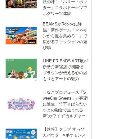
法の味！「ハリー・ポッ
ター」コラボドーナツで
ホグワーツ体験
BEAMSがRobloxに降
臨！新作ゲーム「マネキ
ンから服を集めろ！」で
広がるファッションの遊
び場
LINE FRIENDS ART展が
伊勢丹新宿店で初開催！
ブラウンが伝える心の温
もりとアートの魅力
しなこプロデュース「S
weeChu Sweets」が原宿
に誕生！竹下☆ぱらだい
すとの融合で生まれる
新“カワイイ”カルチャー
【速報】クラブ すっぴ
んパウダー×ポケモンス