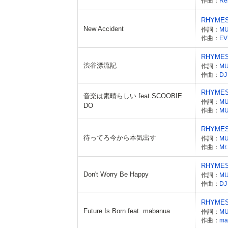
作曲：
Re
RHYME
New Accident
作詞：
M
作曲：
EV
RHYME
渋谷漂流記
作詞：
M
作曲：
D
RHYME
音楽は素晴らしい feat.SCOOBIE
作詞：
M
DO
作曲：
M
RHYME
待ってろ今から本気出す
作詞：
M
作曲：
Mr
RHYME
Don't Worry Be Happy
作詞：
M
作曲：
DJ
RHYME
Future Is Born feat. mabanua
作詞：
M
作曲：
ma