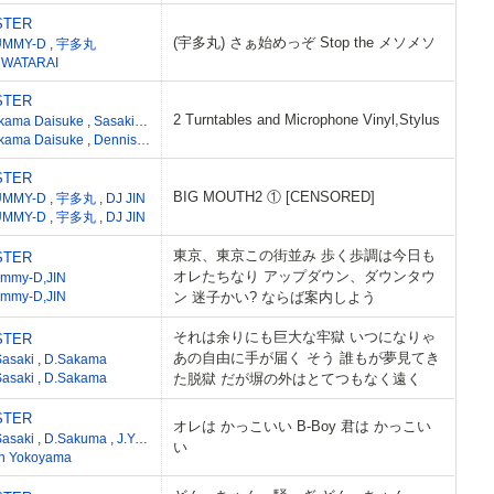
かいタグ
STER
(宇多丸) さぁ始めっぞ Stop the メソメソ
UMMY-D
,
宇多丸
 WATARAI
STER
2 Turntables and Microphone Vinyl,Stylus
kama Daisuke
,
Sasaki Shiro
kama Daisuke
,
Dennis James Coffey
STER
BIG MOUTH2 ① [CENSORED]
UMMY-D
,
宇多丸
,
DJ JIN
UMMY-D
,
宇多丸
,
DJ JIN
東京、東京この街並み 歩く歩調は今日も
STER
オレたちなり アップダウン、ダウンタウ
mmy-D,JIN
mmy-D,JIN
ン 迷子かい? ならば案内しよう
それは余りにも巨大な牢獄 いつになりゃ
STER
あの自由に手が届く そう 誰もが夢見てき
Sasaki
,
D.Sakama
Sasaki
,
D.Sakama
た脱獄 だが塀の外はとてつもなく遠く
STER
オレは かっこいい B-Boy 君は かっこい
Sasaki
,
D.Sakuma
,
J.Yamamoto
,
Ken Yokoyama
い
n Yokoyama