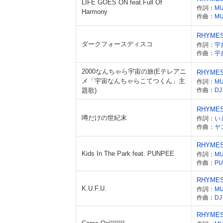
LIFE GOES ON feat.Full Of
作詞：
M
Harmony
作曲：
M
RHYME
ダークフォースディスコ
作詞：
宇多
作曲：
宇多
2000なんちゃら宇宙の旅(Eテレアニ
RHYME
メ「宇宙なんちゃらこてつくん」主
作詞：
M
題歌)
作曲：
DJ
RHYME
噂だけの世紀末
作詞：
い
作曲：
ヤ
RHYME
Kids In The Park feat. PUNPEE
作詞：
M
作曲：
PU
RHYME
K.U.F.U.
作詞：
M
作曲：
DJ
RHYME