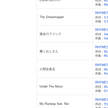
Come On!!!!!!!!
作詞：
M
作曲：
Ma
RHYME
The Showstopper
作詞：
S.
作曲：
S.
RHYME
逃走のファンク
作詞：
Sa
作曲：
Sa
RHYME
働くおじさん
作詞：
M
作曲：
M
RHYME
人間交差点
作詞：
M
作曲：
Ray
RHYME
Under The Moon
作詞：
M
作曲：
DJ
RHYME
My Runway feat. Rei
作詞：
宇