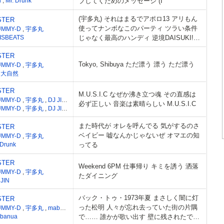
i
,
Mr. Drunk
ブしてくためのメッセージ (I
(宇多丸) それはまるでアポロ13 アリもん
STER
使ってナンボなこのパーティ ツラい条件
UMMY-D
,
宇多丸
ISBEATS
じゃなく最高のハンディ 逆境DAISUKI!な
孤高のダンディ
STER
Tokyo, Shibuya ただ漂う 漂う ただ漂う
UMMY-D
,
宇多丸
J 大自然
STER
M.U.S.I.C なぜか沸き立つ魂 その直感は
UMMY-D
,
宇多丸
,
DJ JIN
,
ScoobieDo
必ず正しい 音楽は素晴らしい M.U.S.I.C
UMMY-D
,
宇多丸
,
DJ JIN
,
ScoobieDo
また時代が オレを呼んでる 気がするのさ
STER
ベイビー 嘘なんかじゃないぜ オマエの知
UMMY-D
,
宇多丸
.Drunk
ってる
STER
Weekend 6PM 仕事帰り キミを誘う 洒落
UMMY-D
,
宇多丸
たダイニング
 JIN
バック・トゥ・1973年夏 まさしく闇に灯
STER
った松明 人々が忘れ去っていた街の片隅
UMMY-D
,
宇多丸
,
mabanua
banua
で…… 誰かが歌い出す 壁に残されたでっ