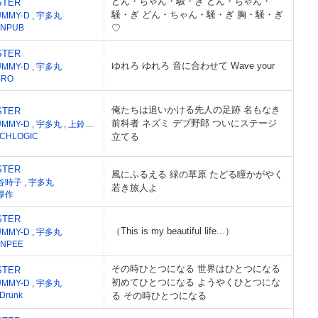
どん・ちゃん・騒・ぎ どん・ちゃん・
STER
騒・ぎ どん・ちゃん・騒・ぎ 胸・騒・ぎ
UMMY-D
,
宇多丸
NPUB
♡
STER
ゆれろ ゆれろ 音に合わせて Wave your
UMMY-D
,
宇多丸
BRO
俺たちは追いかける先人の足跡 名もなき
STER
前科者 ネズミ デブ野郎 ついにステージ
UMMY-D
,
宇多丸
,
上鈴木兄弟
CHLOGIC
立てる
STER
風にふるえる 緑の草原 たどる瞳かがやく
谷時子
,
宇多丸
若き旅人よ
厚作
STER
（This is my beautiful life...）
UMMY-D
,
宇多丸
NPEE
その時ひとつになる 世界はひとつになる
STER
初めてひとつになる ようやくひとつにな
UMMY-D
,
宇多丸
.Drunk
る その時ひとつになる