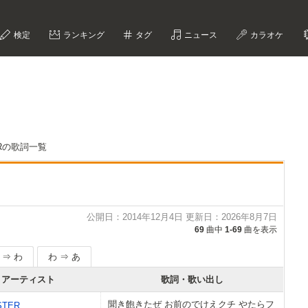
検定
ランキング
タグ
ニュース
カラオケ
ERの歌詞一覧
公開日：2014年12月4日 更新日：2026年8月7日
69
曲中
1-69
曲を表示
 ⇒ わ
わ ⇒ あ
アーティスト
歌詞・歌い出し
聞き飽きたぜ お前のでけえクチ やたらフ
STER