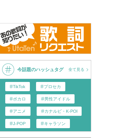
今話題のハッシュタグ
全て見る
TikTok
プロセカ
ボカロ
男性アイドル
アニメ
カナルビ・K-POP和訳
J-POP
キャラソン
あんスタ
歌い手