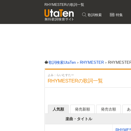
RHYMESTERの歌詞一覧
歌詞検索
特集
歌詞検索UtaTen
RHYMESTER
RHYMEST
よみ：らいむすたー
RHYMESTERの歌詞一覧
人気順
発売新順
発売古順
あ
楽曲・タイトル
RHYME