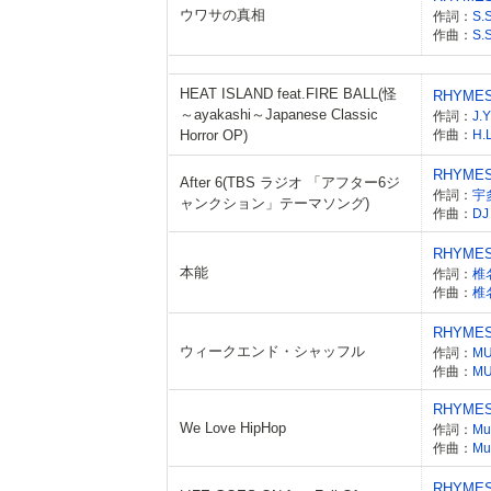
ウワサの真相
作詞：
S.
作曲：
S.
HEAT ISLAND feat.FIRE BALL(怪
RHYME
～ayakashi～Japanese Classic
作詞：
J.
Horror OP)
作曲：
H.
RHYME
After 6(TBS ラジオ 「アフター6ジ
作詞：
宇
ャンクション」テーマソング)
作曲：
DJ
RHYME
本能
作詞：
椎
作曲：
椎
RHYME
ウィークエンド・シャッフル
作詞：
M
作曲：
M
RHYME
We Love HipHop
作詞：
M
作曲：
M
RHYME