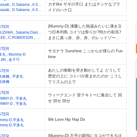
カすlike サギの手口 またはチンケなプラ
Sasaki
,
D.Sakama
,
A.Sato
,
H.Hata
,
Y.Kamo
,
E.Clapton
,
P.Brown
,
J.Brucel
Sasaki
,
D.Sakama
,
A.Sato
,
H.Hata
イドのハケ口
,
Y.Kamo
,
E.Clapton
,
P.Brown
,
J.Brucel
(Mummy-D) 沸騰した熱湯みたいに沸き立
STER
つ日本列島 コイツは祭りか?何かの前兆?
YUZAWA
,
Sakama Daisuke
,
Sasaki Shiro
,
H.Lee C.Roberson
LEE
,
C.ROBERSON
,
Sakama Daisuke
まさに真っ赤、赤、赤、のレッドゾーン
ならボケっとせずに即選択
STER
サヨナラ Sunshine こっからが僕らの Fun
多丸
,
Mummy-D
time
 JIN
,
金子巧
あたしの衝動を突き動かしてよ どうして
STER
歴史の上に コトバが産まれたのか こうし
名林檎
,
宇多丸
名林檎
てリズムの上で
STER
ウィークエンド 皆テキトーに集合して 回
UMMY-D
,
宇多丸
せ 回せ 回せ
UMMY-D
,
宇多丸
STER
We Love Hip Hop Do
ummy-D,宇多丸
ummy-D,宇多丸
(Mummy-D) 左手の親指にタコができるほ
STER