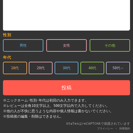
性別
男性
女性
その他
年代
10代
20代
30代
40代
50代～
投稿
※ニックネーム･性別･年代は初回のみ入力できます。
※レビューは全角10文字以上、500文字以内で入力してください。
※他の人が不快に思うような内容や個人情報は書かないでください。
※投稿後の編集・削除はできません。
UtaTenはreCAPTCHAで保護されています
-
プライバシー
利用契約