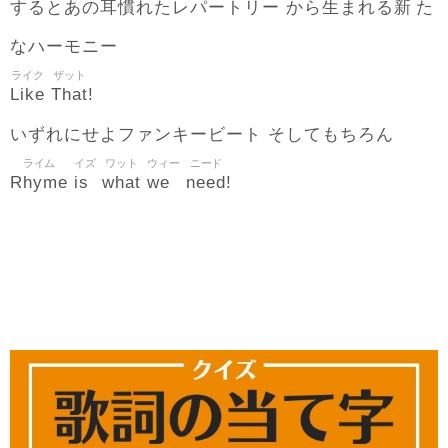
耳慣
生
新
するとあの
れたレパートリー から
まれる
た
なハーモニー
ライク
ザット
Like
That
!
いずれにせよファンキービート そしてもちろん
ライム
イズ
ワット
ウィー
ニード
Rhyme
is
what
we
need
!