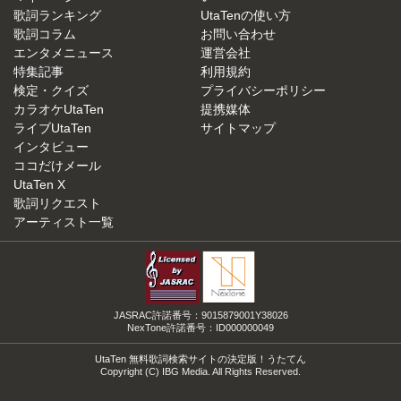
歌詞ランキング
UtaTenの使い方
歌詞コラム
お問い合わせ
エンタメニュース
運営会社
特集記事
利用規約
検定・クイズ
プライバシーポリシー
カラオケUtaTen
提携媒体
ライブUtaTen
サイトマップ
インタビュー
ココだけメール
UtaTen X
歌詞リクエスト
アーティスト一覧
JASRAC許諾番号：9015879001Y38026
NexTone許諾番号：ID000000049
UtaTen 無料歌詞検索サイトの決定版！うたてん
Copyright (C) IBG Media. All Rights Reserved.