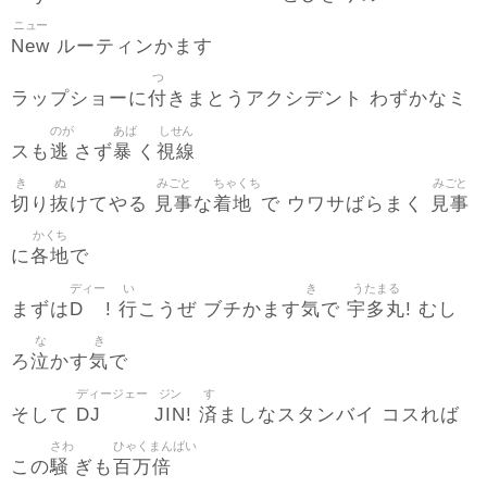
ニュー
New
ルーティンかます
つ
付
ラップショーに
きまとうアクシデント わずかなミ
のが
あば
しせん
逃
暴
視線
スも
さず
く
き
ぬ
みごと
ちゃくち
みごと
切
抜
見事
着地
見事
り
けてやる
な
で ウワサばらまく
かくち
各地
に
で
ディー
い
き
うたまる
D
行
気
宇多丸
まずは
!
こうぜ ブチかます
で
! むし
な
き
泣
気
ろ
かす
で
ディージェー
ジン
す
DJ
JIN
済
そして
!
ましなスタンバイ コスれば
さわ
ひゃくまんばい
騒
百万倍
この
ぎも