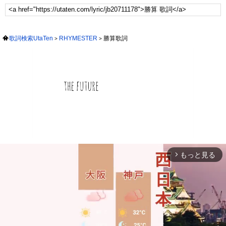
歌詞検索UtaTen
RHYMESTER
勝算歌詞
もっと見る
arrow_forward_ios