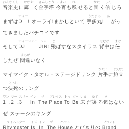
おんがくし
かがや
きんじとう
こよい
のこ
かた
しん
音楽史
輝
金字塔
今宵
残
固
信
に
く
も
せると
く
じろ
ディー
うたまる
あ
D
宇多丸
上
まずは
! オーライ!まかしといて
!
がっ
てきましたバチコイです
ディージェイ
ジン
と
せなか
まか
DJ
JIN
飛
背中
任
そして
!
ばすなスタイラス
は
まちが
間違
したぜ
いなく
かたて
たびだ
片手
旅立
マイマイク・タオル・ステージドリンク
に
けっし
決死
つ
のリング
ワン
ツー
スリー
イン
ザ
プレイス
トゥ
ビー
いま
ゆず
き
1
2
3
In
The
Place
To
Be
未
譲
気
.
.
だ
る
はない
ぜ ステージのキング
ライムスター
イズ
イン
ザ
ハウス
ブランド
Rhymester
Is
In
The
House
Brand
とびきりの