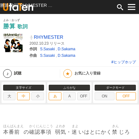
勝算 歌詞 RHYMESTER ふりがな付
よみ：おっず
勝算
歌詞
RHYMESTER
2002.10.23 リリース
作詞
S.Sasaki
,
D.Sakama
作曲
S.Sasaki
,
D.Sakama
#ヒップホップ
★
試聴
お気に入り登録
文字サイズ
ふりがな
ダークモード
大
中
小
あ
A
OFF
ON
OFF
ほんばんまえ
かくにんじこう
よわき
まよ
きん
本番前
確認事項
弱気
迷
禁
の
・
いはとにかく
じろ