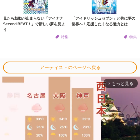
見たら鼓動が止まらない「アイナナ
「アイドリッシュセブン」と共に夢の
Second BEAT！」で新しい夢を見よ
世界へ！応援したくなる魅力とは
う
特集
特集
アーティストのページへ戻る
もっと見る
arrow_forward_ios