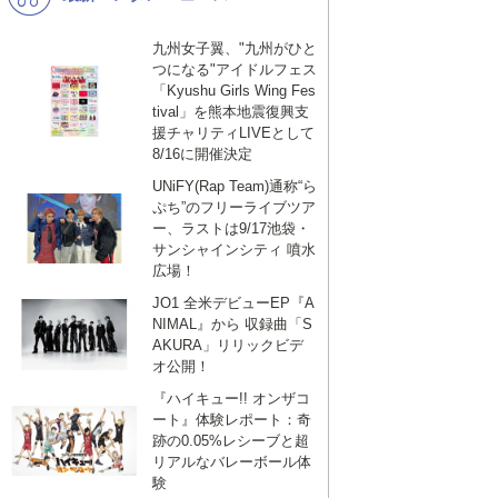
九州女子翼、"九州がひと
つになる"アイドルフェス
「Kyushu Girls Wing Fes
tival」を熊本地震復興支
援チャリティLIVEとして
8/16に開催決定
UNiFY(Rap Team)通称“ら
ぷち”のフリーライブツア
ー、ラストは9/17池袋・
サンシャインシティ 噴水
広場！
JO1 全米デビューEP『A
NIMAL』から 収録曲「S
AKURA」リリックビデ
オ公開！
『ハイキュー!! オンザコ
ート』体験レポート：奇
跡の0.05%レシーブと超
リアルなバレーボール体
験