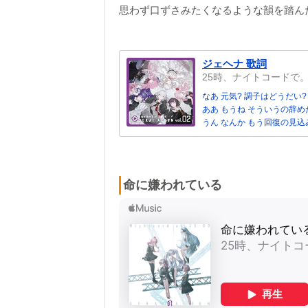
思わず口ずさみたくなるような韻を踏ん
ジェヘナ 歌詞
25時、ナイトコードで
なあ 元気? 調子はどうだい?
ああ もうね そういうの辞め
うん なんか もう回復の見
命に嫌われている