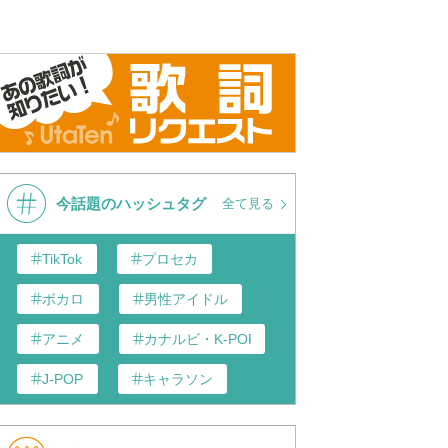
今話題のハッシュタグ
全て見る
TikTok
プロセカ
ボカロ
男性アイドル
アニメ
カナルビ・K-POP和訳
J-POP
キャラソン
歌い手
あんスタ