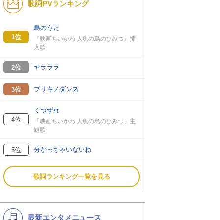
歌詞PVランキング
K-POP
洋楽
バンド
演歌・歌謡
島のうた
1位
『映画ちいかわ 人魚の島のひみつ』挿
VTuber
ジャニーズ
入歌
ヤラララ
2位
ブリキノダンス
3位
くつずれ
4位
「映画ちいかわ 人魚の島のひみつ」主
題歌
分かっちゃいないね
5位
歌詞ランキング一覧を見る
最新エンタメニュース