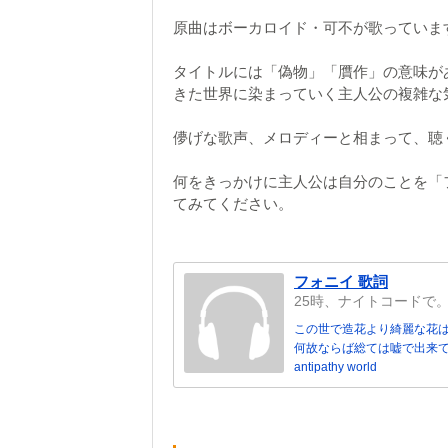
原曲はボーカロイド・可不が歌っていま
タイトルには「偽物」「贋作」の意味が
きた世界に染まっていく主人公の複雑な
儚げな歌声、メロディーと相まって、聴
何をきっかけに主人公は自分のことを「
てみてください。
フォニイ 歌詞
25時、ナイトコードで
この世で造花より綺麗な花
何故ならば総ては嘘で出来
antipathy world