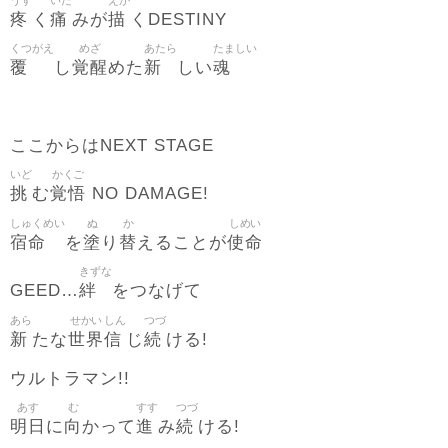
疼
痛
描
く
みが
くDESTINY
くつがえ
めざ
あたら
たましい
覆
覚醒
新
魂
し
めた
しい
ここからはNEXT STAGE
いど
かくご
挑
覚悟
む
NO DAMAGE!
しゅくめい
ぬ
か
しめい
宿命
塗
替
使命
を
り
えることが
きずな
絆
GEED…
をつなげて
あら
せかい
しん
つづ
新
世界
信
続
たな
じ
ける!
ウルトラマン!!
あす
む
すす
つづ
明日
向
進
続
に
かって
み
ける!