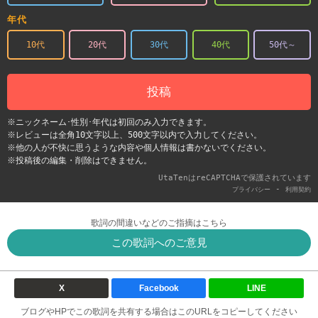
年代
10代
20代
30代
40代
50代～
投稿
※ニックネーム･性別･年代は初回のみ入力できます。
※レビューは全角10文字以上、500文字以内で入力してください。
※他の人が不快に思うような内容や個人情報は書かないでください。
※投稿後の編集・削除はできません。
UtaTenはreCAPTCHAで保護されています
-
プライバシー
利用契約
歌詞の間違いなどのご指摘はこちら
この歌詞へのご意見
X
Facebook
LINE
ブログやHPでこの歌詞を共有する場合はこのURLをコピーしてください