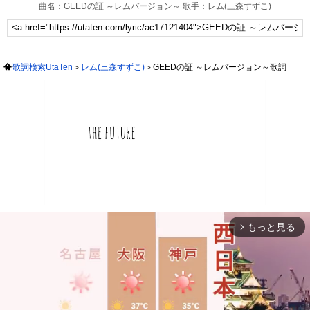
曲名：GEEDの証 ～レムバージョン～ 歌手：レム(三森すずこ)
歌詞検索UtaTen
レム(三森すずこ)
GEEDの証 ～レムバージョン～歌詞
もっと見る
arrow_forward_ios