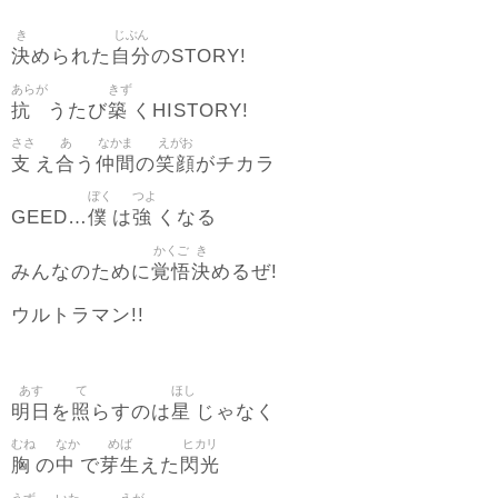
き
じぶん
決
自分
められた
のSTORY!
あらが
きず
抗
築
うたび
くHISTORY!
ささ
あ
なかま
えがお
支
合
仲間
笑顔
え
う
の
がチカラ
ぼく
つよ
僕
強
GEED…
は
くなる
かくご
き
覚悟
決
みんなのために
めるぜ!
ウルトラマン!!
あす
て
ほし
明日
照
星
を
らすのは
じゃなく
むね
なか
めば
ヒカリ
胸
中
芽生
閃光
の
で
えた
うず
いた
えが