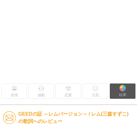
結果
友情
感動
恋愛
元気
GEEDの証 ～レムバージョン～ / レム(三森すずこ)
の歌詞へのレビュー