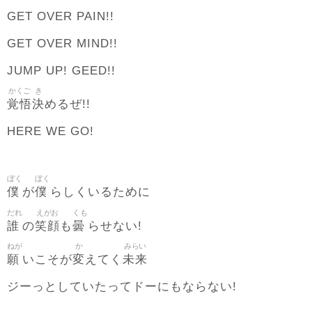
GET OVER PAIN!!
GET OVER MIND!!
JUMP UP! GEED!!
かくご
き
覚悟
決
めるぜ!!
HERE WE GO!
ぼく
ぼく
僕
僕
が
らしくいるために
だれ
えがお
くも
誰
笑顔
曇
の
も
らせない!
ねが
か
みらい
願
変
未来
いこそが
えてく
ジーっとしていたってドーにもならない!