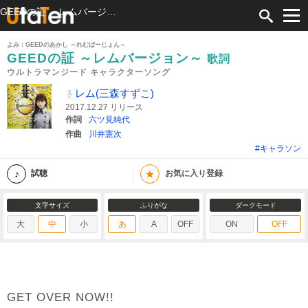
GEEDの証 ～レムバージョン～ 歌詞 レム(三森すずこ) ウルトラマンジード キャラクターソング ふりがな付
よみ：GEEDのあかし ～れむばーじょん～
GEEDの証 ～レムバージョン～
歌詞
ウルトラマンジード キャラクターソング
レム(三森すずこ)
2017.12.27 リリース
作詞
六ツ見純代
作曲
川井憲次
#キャラソン
★
試聴
お気に入り登録
文字サイズ
ふりがな
ダークモード
大
中
小
あ
A
OFF
ON
OFF
GET OVER NOW!!