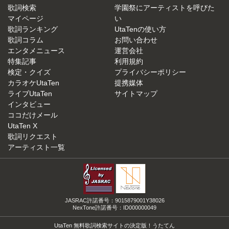
歌詞検索
学園祭にアーティストを呼びた
マイページ
い
歌詞ランキング
UtaTenの使い方
歌詞コラム
お問い合わせ
エンタメニュース
運営会社
特集記事
利用規約
検定・クイズ
プライバシーポリシー
カラオケUtaTen
提携媒体
ライブUtaTen
サイトマップ
インタビュー
ココだけメール
UtaTen X
歌詞リクエスト
アーティスト一覧
JASRAC許諾番号：9015879001Y38026
NexTone許諾番号：ID000000049
UtaTen 無料歌詞検索サイトの決定版！うたてん