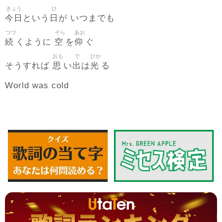
きょう
ひ
今日
日
という
が いつまでも
つづ
そら
あお
続
空
仰
くように
を
ぐ
おも
で
ひか
思
出
光
そうすれば
い
は
る
World was cold