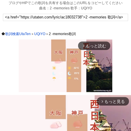
ブログやHPでこの歌詞を共有する場合はこのURLをコピーしてください
曲名：2 -memories 歌手：UQiYO
歌詞検索UtaTen
UQiYO
2 -memories歌詞
もっと読む
arrow_forward_ios
もっと見る
arrow_forward_ios
Mute