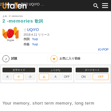
2 -memories 歌詞 UQiYO ふりがな付
よみ：2 -memories
2 -memories
歌詞
UQiYO
2018.4.11 リリース
作詞
Yuqi
作曲
Yuqi
#J-POP
★
試聴
お気に入り登録
文字サイズ
ふりがな
ダークモード
大
中
小
あ
A
OFF
ON
OFF
Your memory, short term memory, long term