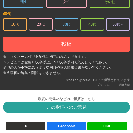
男性
女性
その他
年代
10代
20代
30代
40代
50代～
投稿
※ニックネーム･性別･年代は初回のみ入力できます。
※レビューは全角10文字以上、500文字以内で入力してください。
※他の人が不快に思うような内容や個人情報は書かないでください。
※投稿後の編集・削除はできません。
UtaTenはreCAPTCHAで保護されています
-
プライバシー
利用契約
歌詞の間違いなどのご指摘はこちら
この歌詞へのご意見
X
Facebook
LINE