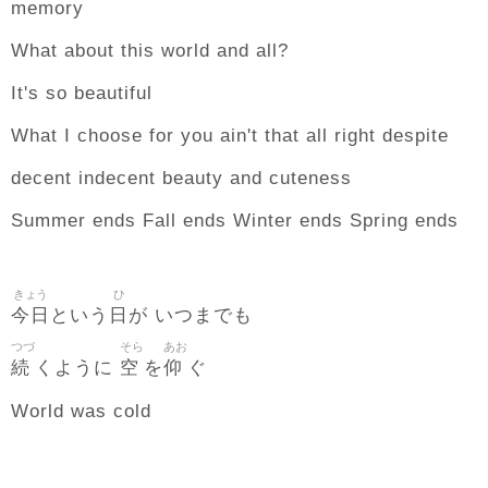
memory
What about this world and all?
It's so beautiful
What I choose for you ain't that all right despite
decent indecent beauty and cuteness
Summer ends Fall ends Winter ends Spring ends
きょう
ひ
今日
日
という
が いつまでも
つづ
そら
あお
続
空
仰
くように
を
ぐ
World was cold