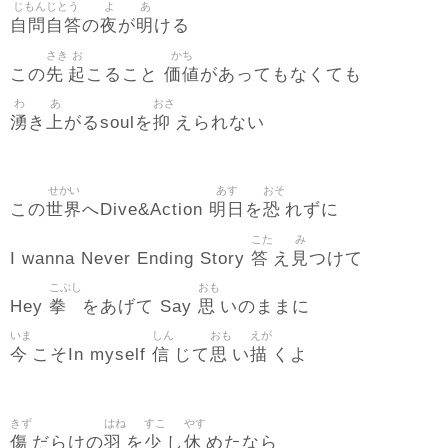
じもんじとう
よ
あ
自問自答
夜
明
の
が
ける
さき
お
かち
先
起
価値
この
こること
があってもなくても
わ
あ
おさ
湧
上
抑
き
がるsoulを
えられない
せかい
あす
おそ
世界
明日
恐
この
へDive&Action
を
れずに
こた
み
答
見
I wanna Never Ending Story
え
つけて
こぶし
おも
拳
思
Hey
をあげて Say
いのままに
いま
しん
おも
えが
今
信
思
描
こそIn myself
じて
い
くよ
きず
はね
すこ
やす
傷
羽
少
休
だらけの
を
し
めたなら