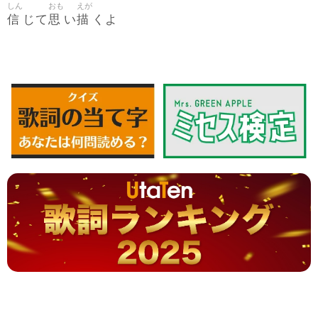
しん
おも
えが
信
思
描
じて
い
くよ