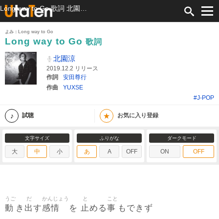
Long way to Go 歌詞 北園涼 ふりがな付
よみ：Long way to Go
Long way to Go
歌詞
北園涼
2019.12.2 リリース
作詞
安田尊行
作曲
YUXSE
#J-POP
★
試聴
お気に入り登録
文字サイズ
ふりがな
ダークモード
大
中
小
あ
A
OFF
ON
OFF
うご
だ
かんじょう
と
こと
動
出
感情
止
事
き
す
を
める
もできず