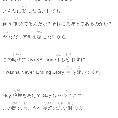
らく
楽
どんなに
になるとしても
なに
もと
いみ
何
求
意味
を
めてるんだい? それに
ってあるのかい?
いま
かん
今
感
ただリアルを
じたいから
じだい
なに
おそ
時代
何
恐
この
にDive&Action
も
れずに
こえ
き
声
聞
I wanna Never Ending Story
を
いてくれ
のろし
いま
狼煙
今
Hey
をあげて Say ほら
ここで
やみ
む
むげん
おも
さけ
闇
向
夢幻
思
叫
この
の
こうへ
の
い
ぶよ