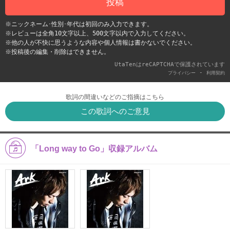
投稿
※ニックネーム･性別･年代は初回のみ入力できます。
※レビューは全角10文字以上、500文字以内で入力してください。
※他の人が不快に思うような内容や個人情報は書かないでください。
※投稿後の編集・削除はできません。
UtaTenはreCAPTCHAで保護されています
-
プライバシー
利用契約
歌詞の間違いなどのご指摘はこちら
この歌詞へのご意見
「Long way to Go」収録アルバム