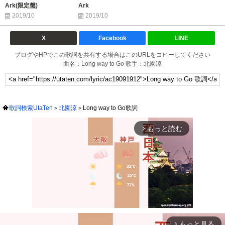
Ark(限定盤)
Ark
2019/10
2019/10
X
Facebook
LINE
ブログやHPでこの歌詞を共有する場合はこのURLをコピーしてください
曲名：Long way to Go 歌手：北園涼
歌詞検索UtaTen
北園涼
Long way to Go歌詞
もっと読む
arrow_forward_ios
もっと見る
arrow_forward_ios