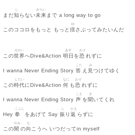
し
みらい
知
未来
まだ
らない
まで a long way to go
ゆ
揺
このココロをもっと もっと
さぶってみたいんだ
せかい
あす
おそ
世界
明日
恐
この
へDive&Action
を
れずに
こた
み
答
見
I wanna Never Ending Story
え
つけてゆく
じだい
なに
おそ
時代
何
恐
この
にDive&Action
も
れずに
こえ
き
声
聞
I wanna Never Ending Story
を
いてくれ
こぶし
ふ
かえ
拳
振
返
Hey
をあげて Say
り
らずに
やみ
む
闇
向
この
の
こうへ いつだってin myself