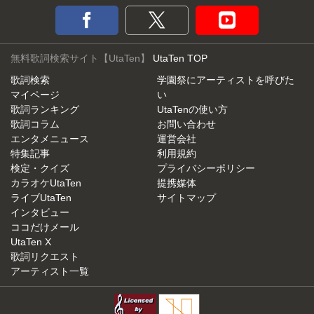
無料歌詞検索サイト【UtaTen】
UtaTen TOP
歌詞検索
学園祭にアーティストを呼びた
マイページ
い
歌詞ランキング
UtaTenの使い方
歌詞コラム
お問い合わせ
エンタメニュース
運営会社
特集記事
利用規約
検定・クイズ
プライバシーポリシー
カラオケUtaTen
提携媒体
ライブUtaTen
サイトマップ
インタビュー
ココだけメール
UtaTen X
歌詞リクエスト
アーティスト一覧