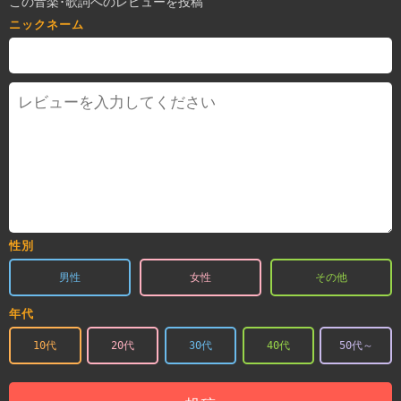
この音楽･歌詞へのレビューを投稿
ニックネーム
性別
男性
女性
その他
年代
10代
20代
30代
40代
50代～