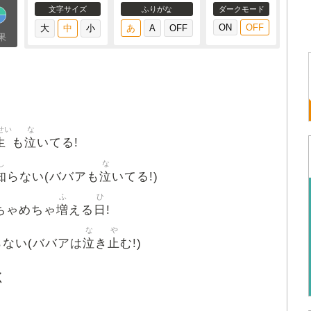
文字サイズ
ふりがな
ダークモード
果
せい
な
生
泣
も
いてる!
し
な
知
泣
らない(ババアも
いてる!)
ふ
ひ
増
日
ちゃめちゃ
える
!
な
や
泣
止
らない(ババアは
き
む!)
く