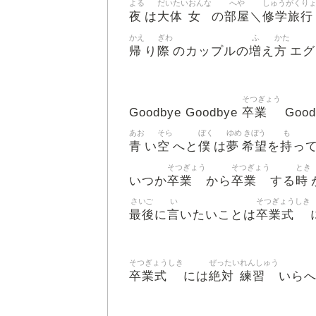
よる
だいたい
おんな
へや
しゅうがくり
夜
大体
女
部屋
修学旅行
は
の
＼
かえ
ぎわ
ふ
かた
帰
際
増
方
り
のカップルの
え
エグ
そつぎょう
卒業
Goodbye Goodbye
Good
あお
そら
ぼく
ゆめ
きぼう
も
青
空
僕
夢
希望
持
い
へと
は
を
っ
そつぎょう
そつぎょう
とき
卒業
卒業
時
いつか
から
する
さいご
い
そつぎょうしき
最後
言
卒業式
に
いたいことは
そつぎょうしき
ぜったい
れんしゅう
卒業式
絶対
練習
には
いら