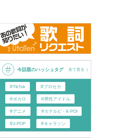
今話題のハッシュタグ
全て見る
TikTok
プロセカ
ボカロ
男性アイドル
アニメ
カナルビ・K-POP和訳
J-POP
キャラソン
あんスタ
歌い手