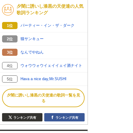
夕闇に誘いし漆黒の天使達の人気
K-POP
バンド
歌詞ランキング
演歌・歌謡
洋楽
パーティー・イン・ザ・ダーク
1位
VTuber
ディズニー
猫サンキュー
2位
なんでやねん
3位
ウォウウォウイェイイェイ酒ナイト
4位
Hava a nice day,Mr.SUSHI
5位
夕闇に誘いし漆黒の天使達の歌詞一覧を見
る
ランキング共有
ランキング共有