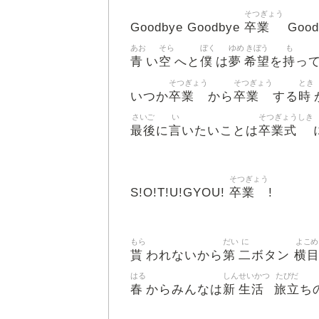
そつぎょう
卒業
Goodbye Goodbye
Good
あお
そら
ぼく
ゆめ
きぼう
も
青
空
僕
夢
希望
持
い
へと
は
を
っ
そつぎょう
そつぎょう
とき
卒業
卒業
時
いつか
から
する
さいご
い
そつぎょうしき
最後
言
卒業式
に
いたいことは
そつぎょう
卒業
S!O!T!U!GYOU!
!
もら
だい
に
よこめ
貰
第
二
横
われないから
ボタン
はる
しん
せいかつ
たびだ
春
新
生活
旅立
からみんなは
ち