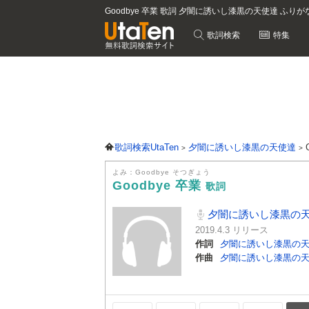
Goodbye 卒業 歌詞 夕闇に誘いし漆黒の天使達 ふりが
歌詞検索
特集
歌詞検索UtaTen
夕闇に誘いし漆黒の天使達
よみ：Goodbye そつぎょう
Goodbye 卒業
歌詞
夕闇に誘いし漆黒の
2019.4.3 リリース
作詞
夕闇に誘いし漆黒の
作曲
夕闇に誘いし漆黒の