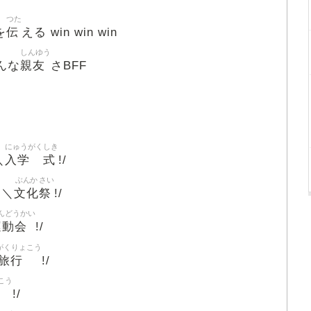
つた
伝
を
える win win win
しんゆう
親友
んな
さBFF
にゅうがく
しき
入学
式
＼
!/
ぶんか
さい
文化
祭
た＼
!/
んどうかい
運動会
!/
がくりょこう
旅行
!/
こう
!/