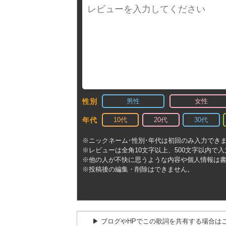
男性
女性
性別
10代
20代
30代
年代
※ニックネーム･性別･年代は初回のみ入力でき
※レビューは全角10文字以上、500文字以内で
※他の人が不快に思うような内容や個人情報は
※投稿後の編集・削除はできません。
▶︎ ブログやHPでこの歌詞を共有する場合は