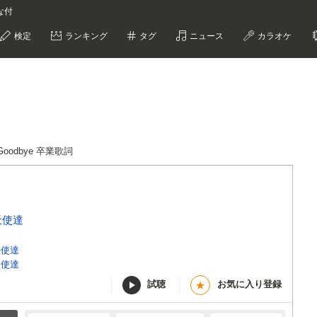
な付
検定
ランキング
タグ
ニュース
カラオケ
Goodbye 卒業歌詞
天使達
天使達
天使達
試聴
お気に入り登録
★