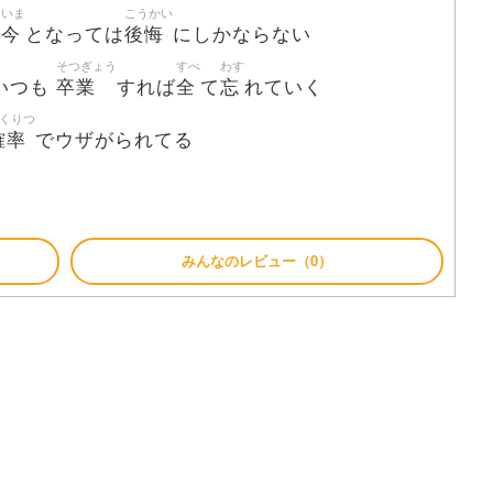
いま
こうかい
今
後悔
は
となっては
にしかならない
そつぎょう
すべ
わす
卒業
全
忘
いつも
すれば
て
れていく
くりつ
確率
でウザがられてる
みんなのレビュー（0）