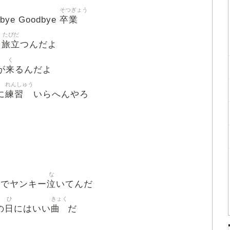
そつぎょう
卒業
bye Goodbye
たびだ
旅立
て
つんだよ
く
来
が
るんだよ
れんしゅう
練習
に
いらへんやろ
な
目
泣
でヤンキー
いてんだ
ひ
きょく
日
曲
の
にはいい
だ