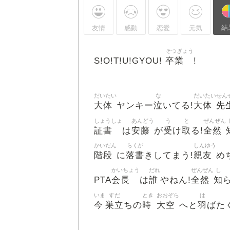
結
友情
感動
恋愛
元気
そつぎょう
卒業
S!O!T!U!GYOU!
!
だいたい
な
だいたい
せん
大体
泣
大体
先
ヤンキー
いてる!
しょうしょ
あんどう
う
と
ぜんぜん
証書
安藤
受
取
全然
は
が
け
る!
かいだん
らくが
しんゆう
階段
落書
親友
に
きしてまう!
め
かいちょう
だれ
ぜんぜん
し
会長
誰
全然
知
PTA
は
やねん!
いま
すだ
とき
おおぞら
は
今
巣立
時
大空
羽
ちの
へと
ばた