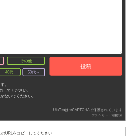
その他
投稿
40代
50代～
ます。
入力してください。
書かないでください。
UtaTenはreCAPTCHAで保護されています
-
プライバシー
利用契約
このURLをコピーしてください