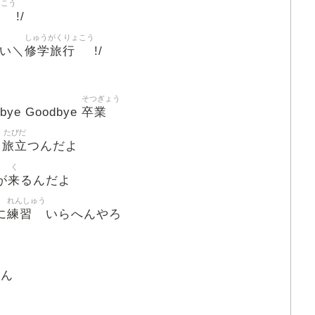
ょこう
!/
しゅうがくりょこう
修学旅行
い＼
!/
そつぎょう
卒業
bye Goodbye
たびだ
旅立
て
つんだよ
く
来
が
るんだよ
れんしゅう
練習
に
いらへんやろ
へん