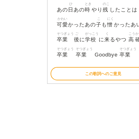
ひ
とき
のこ
日
時
残
あの
あの
やり
したこと
かわい
こ
にく
可愛
子
憎
かったあの
も
かったあ
そつぎょう
ご
がっこう
く
こう
か
卒業
後
学校
来
高
に
に
るやつ
そつぎょう
そつぎょう
そつぎょう
卒業
卒業
卒業
Goodbye
この歌詞へのご意見