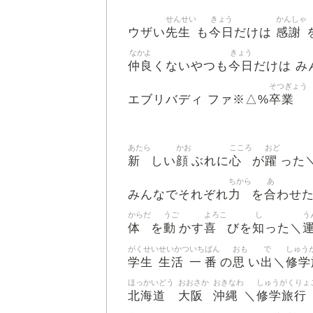
せんせい
きょう
かんしゃ
先生
今日
感謝
ウザい
も
だけは
なかよ
きょう
仲良
今日
くないやつも
だけは み
そつぎょう
卒業
エブリバディ ファ※△%
あたら
かお
こころ
おど
新
顔
心
躍
しい
ぶれに
が
った
ちから
あ
力
合
みんなでそれぞれ
を
わせ
からだ
うご
よろこ
し
う
体
動
喜
知
を
かす
びを
った＼
がくせい
せいかつ
いち
ばん
おも
で
しゅう
学生
生活
一
番
思
出
修学
の
い
＼
ほっかいどう
おおさか
おきなわ
しゅうがくりょ
北海道
大阪
沖縄
修学旅行
＼