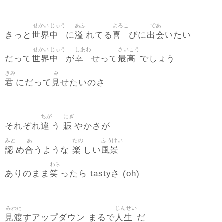
せかい
じゅう
あふ
よろこ
であ
世界
中
溢
喜
出会
きっと
に
れてる
びに
いたい
せかい
じゅう
しあわ
さいこう
世界
中
幸
最高
だって
が
せって
でしょう
きみ
み
君
見
にだって
せたいのさ
ちが
にぎ
違
賑
それぞれ
う
やかさが
みと
あ
たの
ふうけい
認
合
楽
風景
め
うような
しい
わら
笑
ありのまま
ったら tastyさ (oh)
みわた
じんせい
見渡
人生
すアップダウン まるで
だ