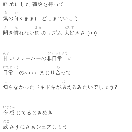
軽
荷物
持
めにした
を
って
き
む
気
向
の
くままに どこまでいこう
き
な
まち
だいす
聞
慣
街
大好
き
れない
のリズム
きさ (oh)
あま
ひ
にちじょう
甘
非
日常
いフレーバーの
に
にちじょう
あ
日常
合
のspice まじり
って
し
ふ
知
増
らなかったドキドキが
えるみたいでしょう?
いま
かん
今
感
じてるときめき
のこ
残
さずにさぁシェアしよう