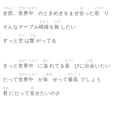
ぜんぶ
せかい
じゅう
あ
いろど
全部
世界
中
合
彩
、
のときめきをまぜ
った
り
もよう
たび
模様
旅
そんなマーブル
を
したい
そら
つな
空
繋
ずっと
は
がってる
せかい
じゅう
あふ
よろこ
であ
世界
中
溢
喜
出会
きっと
に
れてる
びに
いたい
せかい
じゅう
しあわ
さいこう
世界
中
幸
最高
だって
が
せって
でしょう
きみ
み
君
見
にだって
せたいのさ