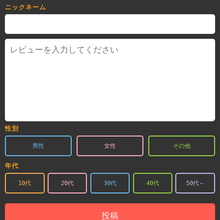
ニックネーム
性別
男性
女性
その他
年代
10代
20代
30代
40代
50代～
投稿