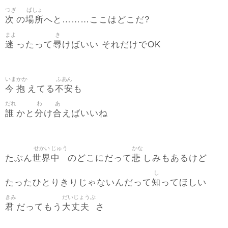
つぎ
ばしょ
次
場所
の
へと………ここはどこだ?
まよ
き
迷
尋
ったって
けばいい それだけでOK
いま
かか
ふあん
今
抱
不安
えてる
も
だれ
わ
あ
誰
分
合
かと
け
えばいいね
せかい
じゅう
かな
世界
中
悲
たぶん
のどこにだって
しみもあるけど
し
知
たったひとりきりじゃないんだって
ってほしい
きみ
だいじょうぶ
君
大丈夫
だってもう
さ