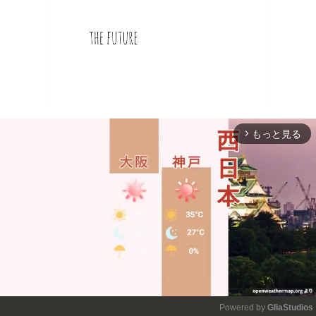
もっと見る
arrow_forward_ios
Powered by 
GliaStudios