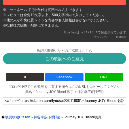
※ニックネーム･性別･年代は初回のみ入力できます。
※レビューは全角10文字以上、500文字以内で入力してください。
※他の人が不快に思うような内容や個人情報は書かないでください。
※投稿後の編集・削除はできません。
UtaTenはreCAPTCHAで保護されています
-
プライバシー
利用契約
歌詞の間違いなどのご指摘はこちら
この歌詞へのご意見
X
Facebook
LINE
ブログやHPでこの歌詞を共有する場合はこのURLをコピーしてください
曲名：Journey JOY Blend 歌手：神谷幸広(狩野翔)
歌詞検索UtaTen
神谷幸広(狩野翔)
Journey JOY Blend歌詞