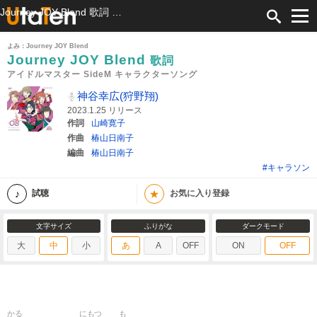
Journey JOY Blend 歌詞 神谷幸広(狩野翔) アイドルマスター SideM キャラクターソング ふりがな付
よみ：Journey JOY Blend
Journey JOY Blend
歌詞
アイドルマスター SideM キャラクターソング
神谷幸広(狩野翔)
2023.1.25 リリース
作詞
山崎寛子
作曲
椿山日南子
編曲
椿山日南子
#キャラソン
★
試聴
お気に入り登録
文字サイズ
ふりがな
ダークモード
大
中
小
あ
A
OFF
ON
OFF
かる
にもつ
も