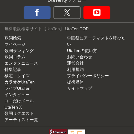
UtaTenをフォロー
無料歌詞検索サイト【UtaTen】
UtaTen TOP
歌詞検索
学園祭にアーティストを呼びた
マイページ
い
歌詞ランキング
UtaTenの使い方
歌詞コラム
お問い合わせ
エンタメニュース
運営会社
特集記事
利用規約
検定・クイズ
プライバシーポリシー
カラオケUtaTen
提携媒体
ライブUtaTen
サイトマップ
インタビュー
ココだけメール
UtaTen X
歌詞リクエスト
アーティスト一覧