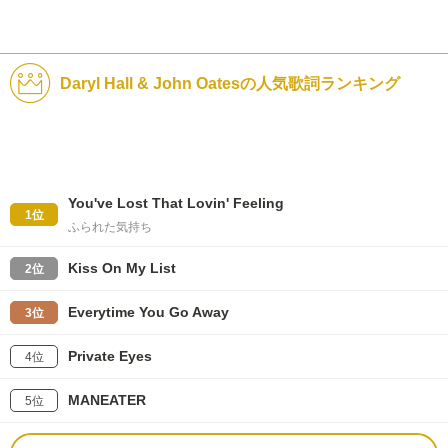
Daryl Hall & John Oatesの人気歌詞ランキング
You've Lost That Lovin' Feeling
1位
ふられた気持ち
Kiss On My List
2位
Everytime You Go Away
3位
Private Eyes
4位
MANEATER
5位