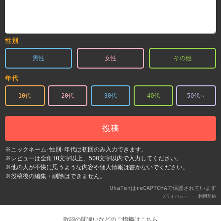
性別
男性
女性
その他
年代
10代
20代
30代
40代
50代～
投稿
※ニックネーム･性別･年代は初回のみ入力できます。
※レビューは全角10文字以上、500文字以内で入力してください。
※他の人が不快に思うような内容や個人情報は書かないでください。
※投稿後の編集・削除はできません。
UtaTenはreCAPTCHAで保護されています
-
プライバシー
利用契約
歌詞の間違いなどのご指摘はこちら