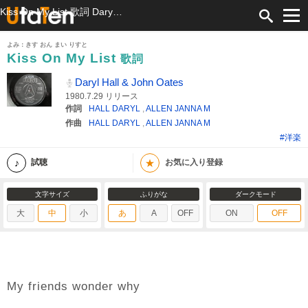
Kiss On My List 歌詞 Daryl Hall & John Oates ふりがな付
よみ：きす おん まい りすと
Kiss On My List
歌詞
Daryl Hall & John Oates
1980.7.29 リリース
作詞
HALL DARYL
,
ALLEN JANNA M
作曲
HALL DARYL
,
ALLEN JANNA M
#洋楽
★
試聴
お気に入り登録
文字サイズ
ふりがな
ダークモード
大
中
小
あ
A
OFF
ON
OFF
My friends wonder why