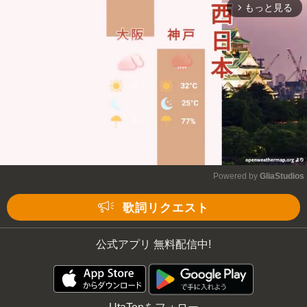
もっと見る
arrow_forward_ios
Powered by 
GliaStudios
Mute
歌詞リクエスト
公式アプリ 無料配信中!