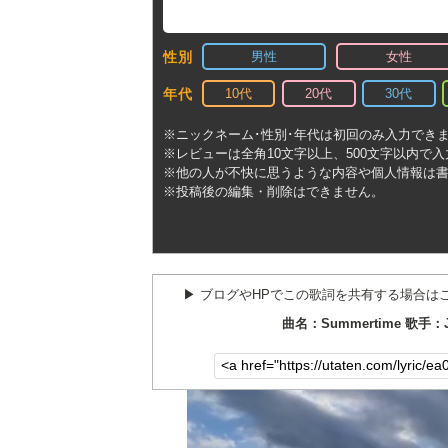
男性
女性
性別
10代
20代
30代
年代
※ニックネーム･性別･年代は初回のみ入力でき
※レビューは全角10文字以上、500文字以内で
※他の人が不快に思うような内容や個人情報は
※投稿後の編集・削除はできません。
▶︎ ブログやHPでこの歌詞を共有する場合は
曲名：Summertime 歌手：Jan