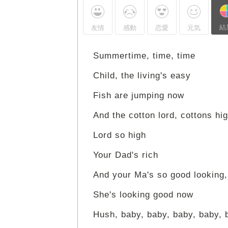
結
友情
感動
恋愛
元気
Summertime, time, time
Child, the living's easy
Fish are jumping now
And the cotton lord, cottons hi
Lord so high
Your Dad's rich
And your Ma's so good looking
She's looking good now
Hush, baby, baby, baby, baby, 