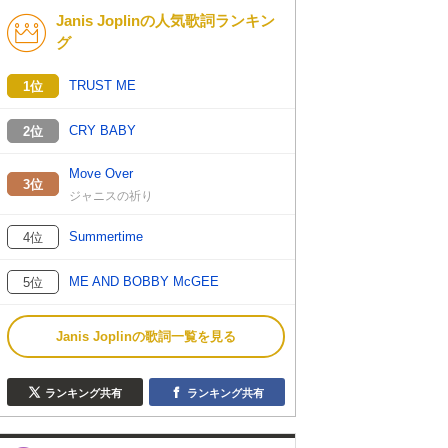
Janis Joplinの人気歌詞ランキン
K-POP
演歌・歌謡
グ
バンド
洋楽
TRUST ME
1位
VTuber
ディズニー
CRY BABY
2位
Move Over
3位
ジャニスの祈り
Summertime
4位
ME AND BOBBY McGEE
5位
Janis Joplinの歌詞一覧を見る
ランキング共有
ランキング共有