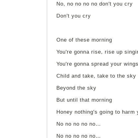
No, no no no no don't you cry
Don't you cry
One of these morning
You're gonna rise, rise up singi
You're gonna spread your wing
Child and take, take to the sky
Beyond the sky
But until that morning
Honey nothing's going to harm
No no no no no…
No no no no no…