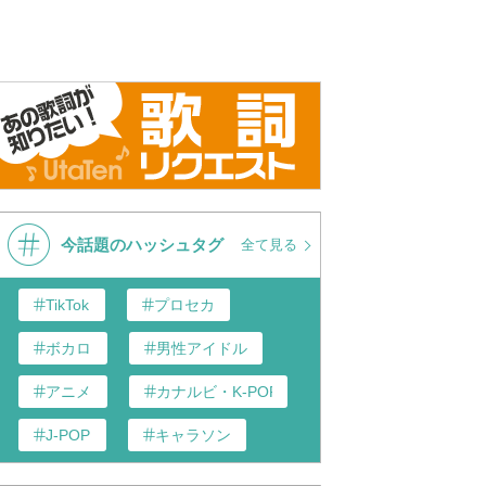
今話題のハッシュタグ
全て見る
TikTok
プロセカ
ボカロ
男性アイドル
アニメ
カナルビ・K-POP和訳
J-POP
キャラソン
あんスタ
歌い手