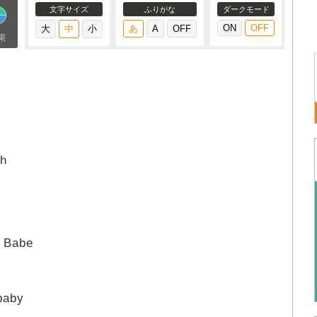
文字サイズ
ふりがな
ダークモード
果
gh
, Babe
baby