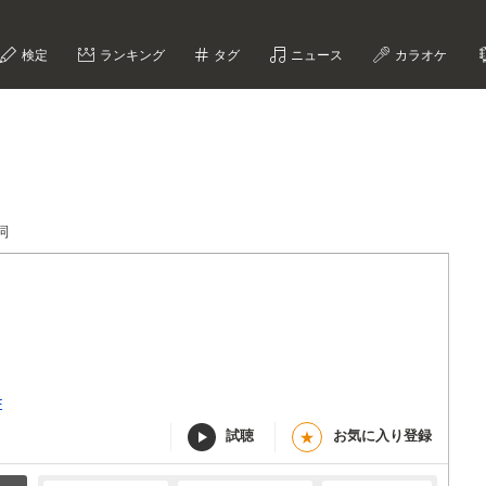
検定
ランキング
タグ
ニュース
カラオケ
歌詞
E
試聴
お気に入り登録
★