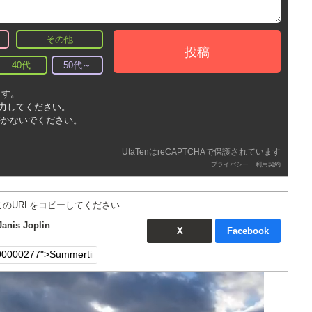
その他
投稿
40代
50代～
ます。
入力してください。
書かないでください。
UtaTenはreCAPTCHAで保護されています
-
プライバシー
利用契約
このURLをコピーしてください
is Joplin
X
Facebook