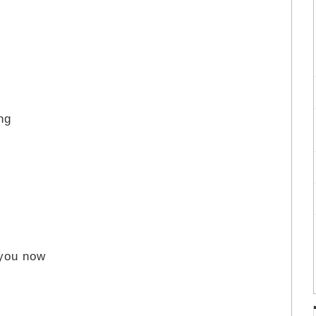
ng
s
 you now