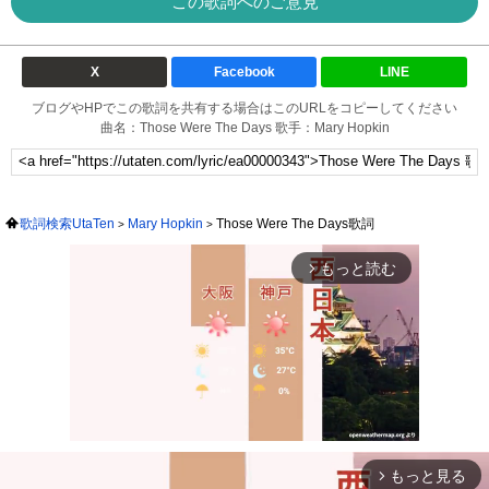
この歌詞へのご意見
X
Facebook
LINE
ブログやHPでこの歌詞を共有する場合はこのURLをコピーしてください
曲名：Those Were The Days 歌手：Mary Hopkin
歌詞検索UtaTen
Mary Hopkin
Those Were The Days歌詞
もっと読む
arrow_forward_ios
もっと見る
arrow_forward_ios