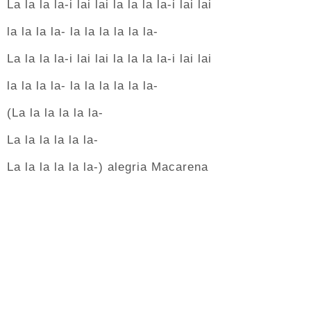
La la la la-i lai lai la la la la-i lai lai
la la la la- la la la la la la-
La la la la-i lai lai la la la la-i lai lai
la la la la- la la la la la la-
(La la la la la la-
La la la la la la-
La la la la la la-) alegria Macarena