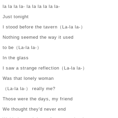
la la la la- la la la la la la-
Just tonight
I stood before the tavern（La-la la-）
Nothing seemed the way it used
to be（La-la la-）
In the glass
I saw a strange reflection（La-la la-）
Was that lonely woman
（La-la la-） really me?
Those were the days, my friend
We thought they'd never end