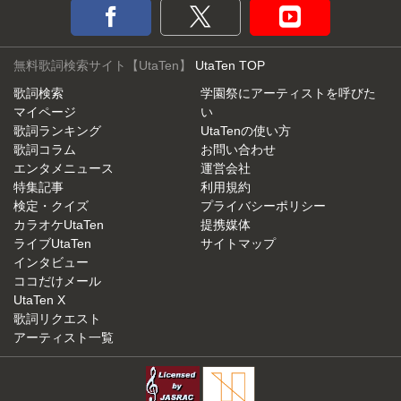
無料歌詞検索サイト【UtaTen】
UtaTen TOP
歌詞検索
学園祭にアーティストを呼びた
マイページ
い
歌詞ランキング
UtaTenの使い方
歌詞コラム
お問い合わせ
エンタメニュース
運営会社
特集記事
利用規約
検定・クイズ
プライバシーポリシー
カラオケUtaTen
提携媒体
ライブUtaTen
サイトマップ
インタビュー
ココだけメール
UtaTen X
歌詞リクエスト
アーティスト一覧