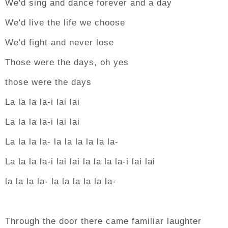
We'd sing and dance forever and a day
We'd live the life we choose
We'd fight and never lose
Those were the days, oh yes
those were the days
La la la la-i lai lai
La la la la-i lai lai
La la la la- la la la la la la-
La la la la-i lai lai la la la la-i lai lai
la la la la- la la la la la la-
Through the door there came familiar laughter