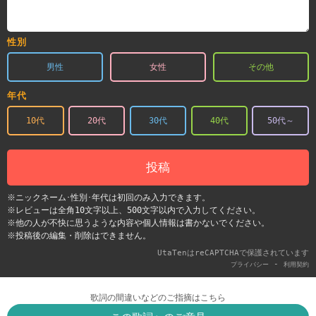
性別
男性
女性
その他
年代
10代
20代
30代
40代
50代～
投稿
※ニックネーム･性別･年代は初回のみ入力できます。
※レビューは全角10文字以上、500文字以内で入力してください。
※他の人が不快に思うような内容や個人情報は書かないでください。
※投稿後の編集・削除はできません。
UtaTenはreCAPTCHAで保護されています
-
プライバシー
利用契約
歌詞の間違いなどのご指摘はこちら