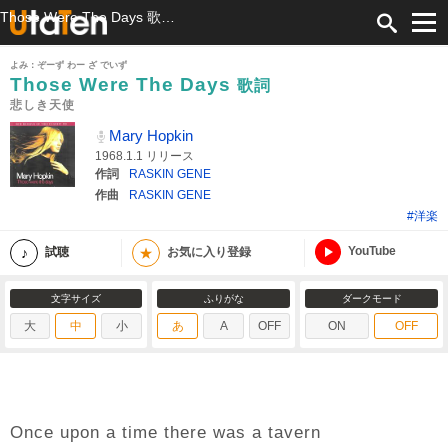
Those Were The Days 歌詞 Mary Hopkin 悲しき天使 ふりがな付
よみ：ぞーず わー ざ でいず
Those Were The Days
歌詞
悲しき天使
Mary Hopkin
1968.1.1 リリース
作詞
RASKIN GENE
作曲
RASKIN GENE
#洋楽
YouTube
★
試聴
お気に入り登録
文字サイズ
ふりがな
ダークモード
大
中
小
あ
A
OFF
ON
OFF
Once upon a time there was a tavern