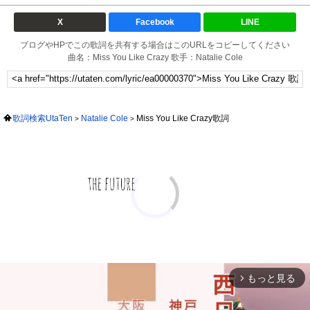
X
Facebook
LINE
ブログやHPでこの歌詞を共有する場合はこのURLをコピーしてください
曲名：Miss You Like Crazy 歌手：Natalie Cole
歌詞検索UtaTen
Natalie Cole
Miss You Like Crazy歌詞
もっと見る
arrow_forward_ios