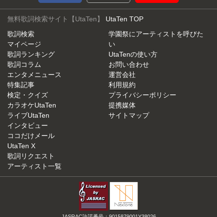
無料歌詞検索サイト【UtaTen】
UtaTen TOP
歌詞検索
学園祭にアーティストを呼びた
マイページ
い
歌詞ランキング
UtaTenの使い方
歌詞コラム
お問い合わせ
エンタメニュース
運営会社
特集記事
利用規約
検定・クイズ
プライバシーポリシー
カラオケUtaTen
提携媒体
ライブUtaTen
サイトマップ
インタビュー
ココだけメール
UtaTen X
歌詞リクエスト
アーティスト一覧
JASRAC許諾番号：9015879001Y38026