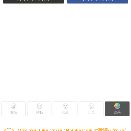
結果
友情
感動
恋愛
元気
Miss You Like Crazy / Natalie Cole の歌詞へのレビ