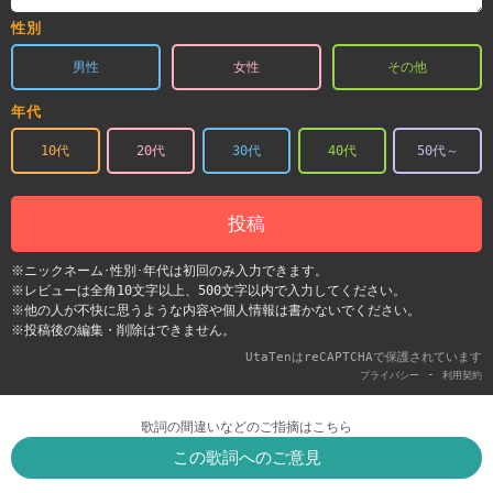
性別
男性
女性
その他
年代
10代
20代
30代
40代
50代～
投稿
※ニックネーム･性別･年代は初回のみ入力できます。
※レビューは全角10文字以上、500文字以内で入力してください。
※他の人が不快に思うような内容や個人情報は書かないでください。
※投稿後の編集・削除はできません。
UtaTenはreCAPTCHAで保護されています
-
プライバシー
利用契約
歌詞の間違いなどのご指摘はこちら
この歌詞へのご意見