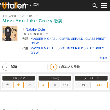
Miss You Like Crazy 歌詞 Natalie Cole ふりがな付
よみ：みす ゆー らいく くれいじー
Miss You Like Crazy
歌詞
Natalie Cole
1989.8.19 リリース
作詞
MASSER MICHAEL
,
GOFFIN GERALD
,
GLASS PREST
ON W
作曲
MASSER MICHAEL
,
GOFFIN GERALD
,
GLASS PREST
ON W
#洋楽
★
試聴
お気に入り登録
文字サイズ
ふりがな
ダークモード
大
中
小
あ
A
OFF
ON
OFF