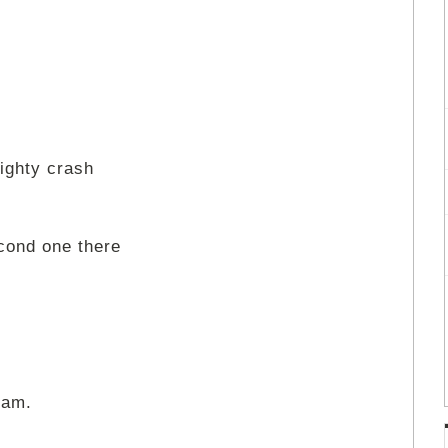
ighty crash
econd one there
Sam.