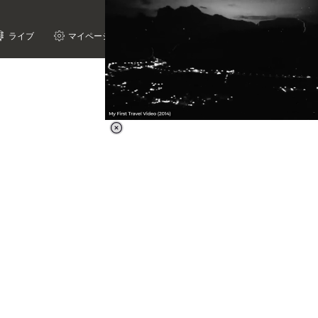
ライブ
マイページ
Loaded
:
66.39%
/
Unmute