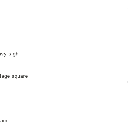
avy sigh
llage square
Sam.