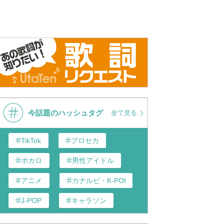
今話題のハッシュタグ
全て見る
TikTok
プロセカ
ボカロ
男性アイドル
アニメ
カナルビ・K-POP和訳
J-POP
キャラソン
あんスタ
歌い手