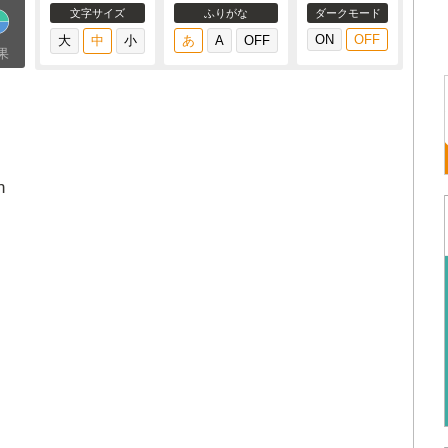
文字サイズ
ふりがな
ダークモード
果
n