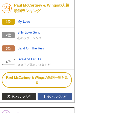
Paul McCartney & Wingsの人気
K-POP
バンド
歌詞ランキング
演歌・歌謡
洋楽
My Love
1位
VTuber
ディズニー
Silly Love Song
2位
心のラヴ・ソング
Band On The Run
3位
Live And Let Die
4位
００７／死ぬのは奴らだ
Paul McCartney & Wingsの歌詞一覧を見
る
ランキング共有
ランキング共有