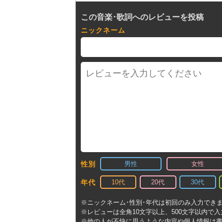
この音楽･歌詞へのレビューを投稿
ニックネーム
男性
女性
性別
10代
20代
30代
年代
※ニックネーム･性別･年代は初回のみ入力でき
※レビューは全角10文字以上、500文字以内で
※他の人が不快に思うような内容や個人情報は