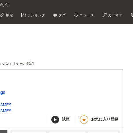
ふりがな付
検定
ランキング
タグ
ニュース
カラオケ
and On The Run歌詞
ngs
JAMES
JAMES
試聴
お気に入り登録
★