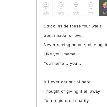
結
友情
感動
恋愛
元気
Stuck inside these four walls
Sent inside for ever
Never seeing no one, nice agai
Like you, mama
You mama… you…
If I ever get out of here
Thought of giving it all away
To a registered charity