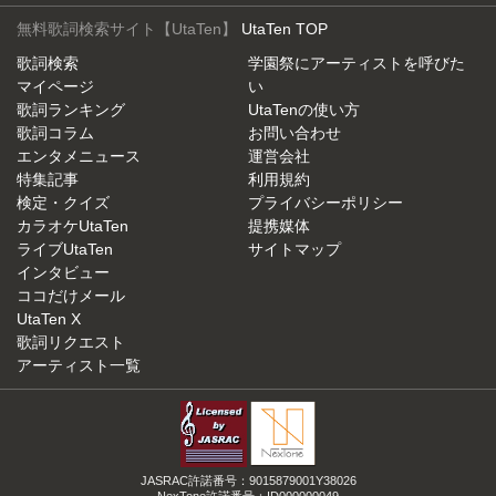
無料歌詞検索サイト【UtaTen】
UtaTen TOP
歌詞検索
学園祭にアーティストを呼びた
マイページ
い
歌詞ランキング
UtaTenの使い方
歌詞コラム
お問い合わせ
エンタメニュース
運営会社
特集記事
利用規約
検定・クイズ
プライバシーポリシー
カラオケUtaTen
提携媒体
ライブUtaTen
サイトマップ
インタビュー
ココだけメール
UtaTen X
歌詞リクエスト
アーティスト一覧
JASRAC許諾番号：9015879001Y38026