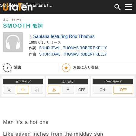
SMOOTH 歌詞 Santana featuring Rob Thomas ふりがな付
よみ：すむーす
SMOOTH
歌詞
Santana featuring Rob Thomas
1999.6.15 リリース
作詞
SHUR ITAAL
,
THOMAS ROBERT KELLY
作曲
SHUR ITAAL
,
THOMAS ROBERT KELLY
★
試聴
お気に入り登録
文字サイズ
ふりがな
ダークモード
大
中
小
あ
A
OFF
ON
OFF
Man it's a hot one
Like seven inches from the midday sun