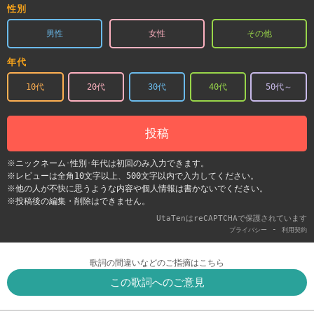
性別
男性
女性
その他
年代
10代
20代
30代
40代
50代～
投稿
※ニックネーム･性別･年代は初回のみ入力できます。
※レビューは全角10文字以上、500文字以内で入力してください。
※他の人が不快に思うような内容や個人情報は書かないでください。
※投稿後の編集・削除はできません。
UtaTenはreCAPTCHAで保護されています
-
プライバシー
利用契約
歌詞の間違いなどのご指摘はこちら
この歌詞へのご意見