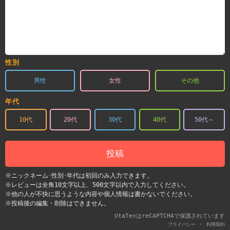
性別
男性
女性
その他
年代
10代
20代
30代
40代
50代～
投稿
※ニックネーム･性別･年代は初回のみ入力できます。
※レビューは全角10文字以上、500文字以内で入力してください。
※他の人が不快に思うような内容や個人情報は書かないでください。
※投稿後の編集・削除はできません。
UtaTenはreCAPTCHAで保護されています
-
プライバシー
利用契約