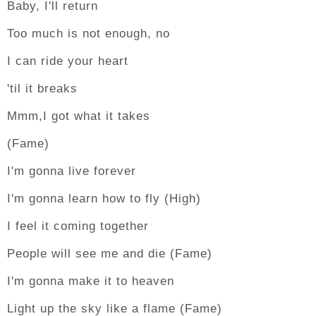
Baby, I'll return
Too much is not enough, no
I can ride your heart
'til it breaks
Mmm,I got what it takes
(Fame)
I'm gonna live forever
I'm gonna learn how to fly (High)
I feel it coming together
People will see me and die (Fame)
I'm gonna make it to heaven
Light up the sky like a flame (Fame)