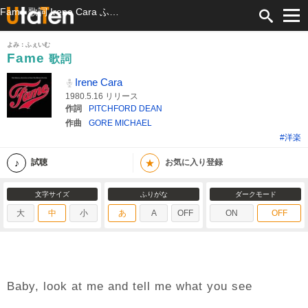
Fame 歌詞 Irene Cara ふりがな付
よみ：ふぇいむ
Fame
歌詞
Irene Cara
1980.5.16 リリース
作詞
PITCHFORD DEAN
作曲
GORE MICHAEL
#洋楽
★
試聴
お気に入り登録
文字サイズ
ふりがな
ダークモード
大
中
小
あ
A
OFF
ON
OFF
Baby, look at me and tell me what you see