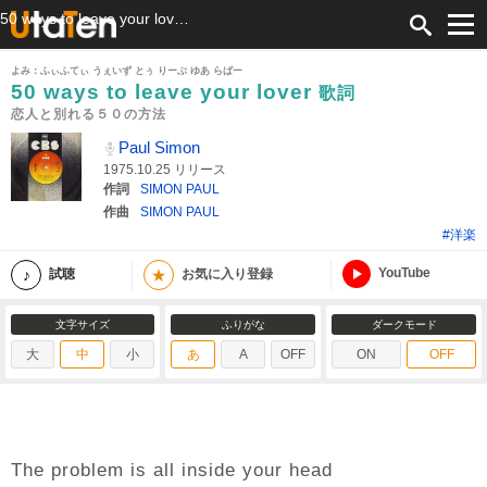
50 ways to leave your lover 歌詞 Paul Simon 恋人と別れる５０の方法 ふりがな付
よみ：ふぃふてぃ うぇいず とぅ りーぶ ゆあ らばー
50 ways to leave your lover
歌詞
恋人と別れる５０の方法
Paul Simon
1975.10.25 リリース
作詞
SIMON PAUL
作曲
SIMON PAUL
#洋楽
YouTube
★
試聴
お気に入り登録
文字サイズ
ふりがな
ダークモード
大
中
小
あ
A
OFF
ON
OFF
The problem is all inside your head