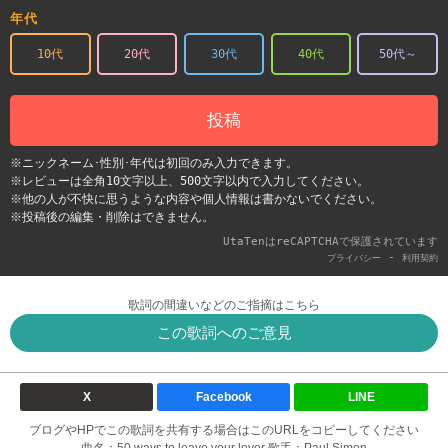
年代
10代
20代
30代
40代
50代～
投稿
※ニックネーム･性別･年代は初回のみ入力できます。
※レビューは全角10文字以上、500文字以内で入力してください。
※他の人が不快に思うような内容や個人情報は書かないでください。
※投稿後の編集・削除はできません。
UtaTenはreCAPTCHAで保護されています
-
プライバシー
利用契約
歌詞の間違いなどのご指摘はこちら
この歌詞へのご意見
X
Facebook
LINE
ブログやHPでこの歌詞を共有する場合はこのURLをコピーしてください