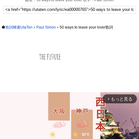
曲名：50 ways to leave your lover 歌手：Paul Simon
歌詞検索UtaTen
Paul Simon
50 ways to leave your lover歌詞
もっと見る
arrow_forward_ios