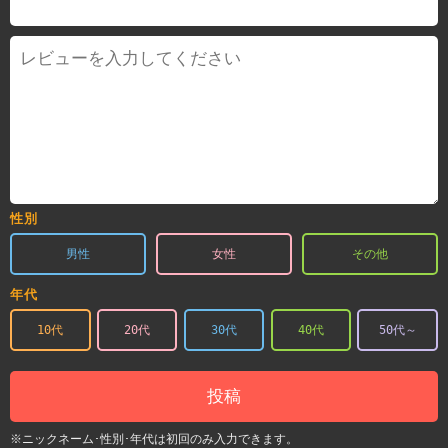
性別
男性
女性
その他
年代
10代
20代
30代
40代
50代～
投稿
※ニックネーム･性別･年代は初回のみ入力できます。