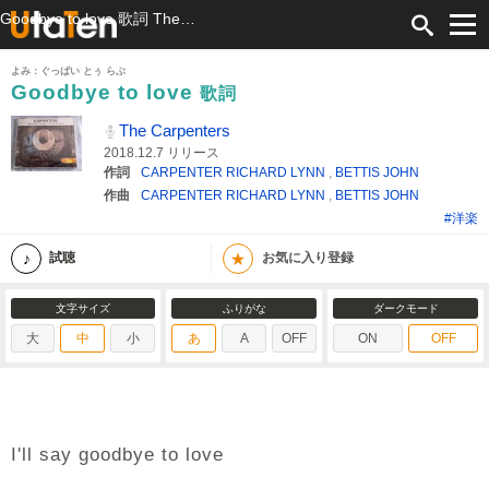
Goodbye to love 歌詞 The Carpenters ふりがな付
よみ：ぐっばい とぅ らぶ
Goodbye to love
歌詞
The Carpenters
2018.12.7 リリース
作詞
CARPENTER RICHARD LYNN
,
BETTIS JOHN
作曲
CARPENTER RICHARD LYNN
,
BETTIS JOHN
#洋楽
★
試聴
お気に入り登録
文字サイズ
ふりがな
ダークモード
大
中
小
あ
A
OFF
ON
OFF
I'll say goodbye to love