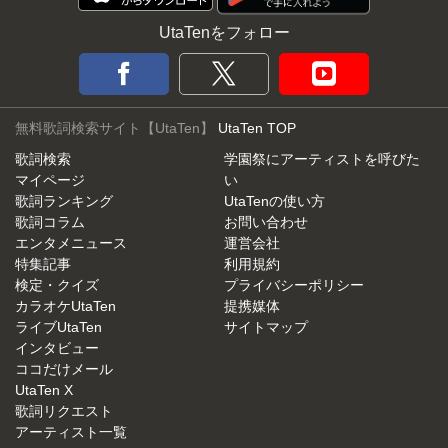
UtaTenをフォロー
無料歌詞検索サイト【UtaTen】
UtaTen TOP
歌詞検索
学園祭にアーティストを呼びた
マイページ
い
歌詞ランキング
UtaTenの使い方
歌詞コラム
お問い合わせ
エンタメニュース
運営会社
特集記事
利用規約
検定・クイズ
プライバシーポリシー
カラオケUtaTen
提携媒体
ライブUtaTen
サイトマップ
インタビュー
ココだけメール
UtaTen X
歌詞リクエスト
アーティスト一覧