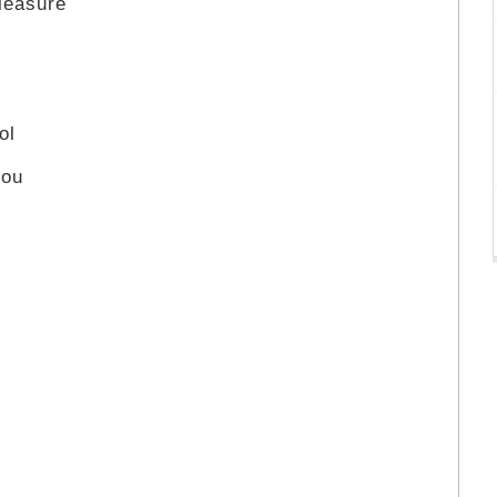
leasure
ol
you