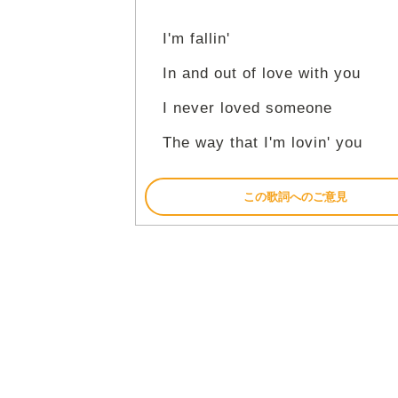
I'm fallin'
In and out of love with you
I never loved someone
The way that I'm lovin' you
この歌詞へのご意見