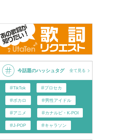
ys - Fallin' (Live from
Alicia Keys - Fallin'
Alicia Keys
sic Festival, London,
(Remastered) [Audio HQ]
Video)
今話題のハッシュタグ
全て見る
TikTok
プロセカ
ボカロ
男性アイドル
アニメ
カナルビ・K-POP和訳
J-POP
キャラソン
あんスタ
歌い手