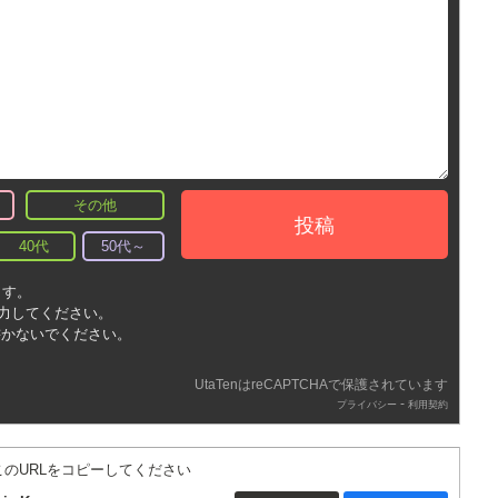
その他
投稿
40代
50代～
ます。
入力してください。
書かないでください。
UtaTenはreCAPTCHAで保護されています
-
プライバシー
利用契約
このURLをコピーしてください