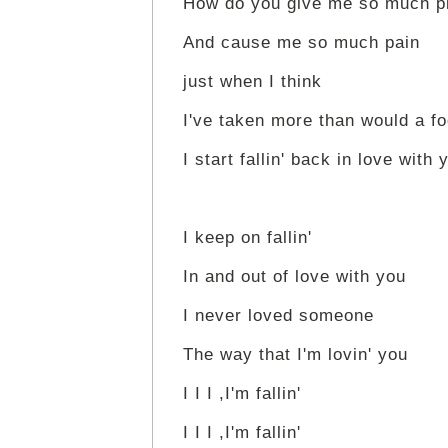
How do you give me so much p
And cause me so much pain
just when I think
I've taken more than would a fo
I start fallin' back in love with 
I keep on fallin'
In and out of love with you
I never loved someone
The way that I'm lovin' you
I I I ,I'm fallin'
I I I ,I'm fallin'