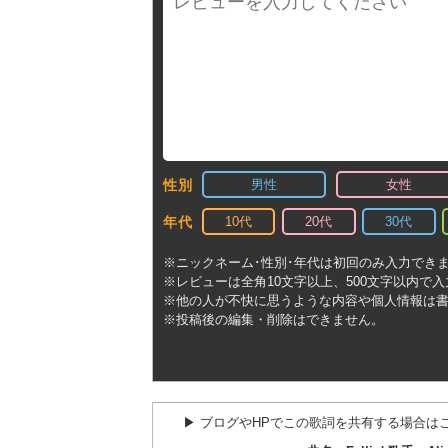
男性
女性
性別
10代
20代
30代
年代
※ニックネーム･性別･年代は初回のみ入力でき
※レビューは全角10文字以上、500文字以内で
※他の人が不快に思うような内容や個人情報は
※投稿後の編集・削除はできません。
▶︎ ブログやHPでこの歌詞を共有する場合は