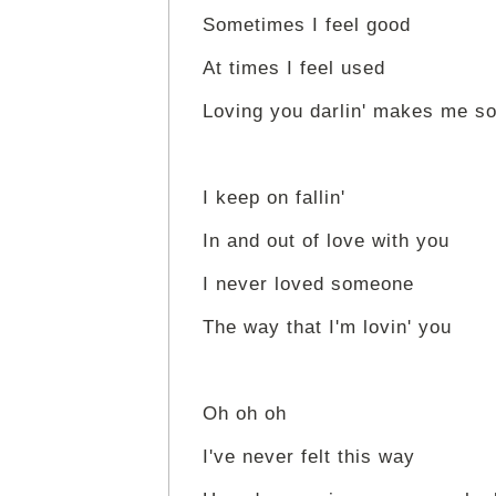
Sometimes I feel good
At times I feel used
Loving you darlin' makes me s
I keep on fallin'
In and out of love with you
I never loved someone
The way that I'm lovin' you
Oh oh oh
I've never felt this way