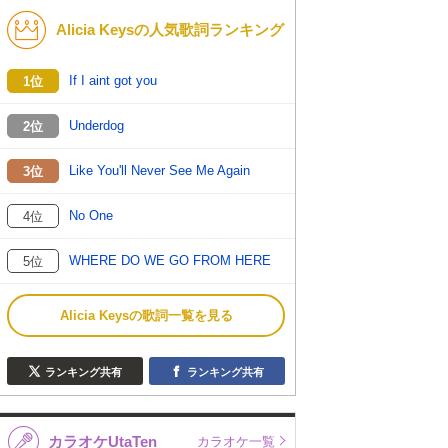
Alicia Keysの人気歌詞ランキング
K-POP
演歌・歌謡
バンド
洋楽
If I aint got you
1位
VTuber
ディズニー
Underdog
2位
Like You'll Never See Me Again
3位
No One
4位
WHERE DO WE GO FROM HERE
5位
Alicia Keysの歌詞一覧を見る
ランキング共有
ランキング共有
カラオケUtaTen
カラオケ一覧