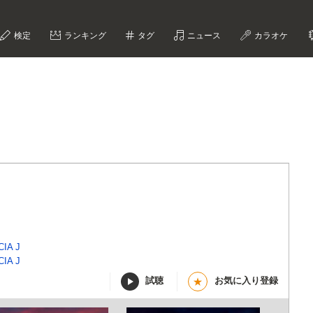
検定
ランキング
タグ
ニュース
カラオケ
IA J
IA J
試聴
お気に入り登録
★