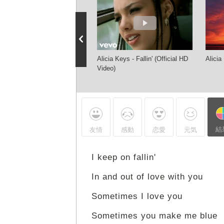
ia Keys - Fallin'
Alicia Keys - Fallin' (Official HD
Alicia
mastered) [Audio HQ]
Video)
結
友情
感動
恋愛
元気
I keep on fallin'
In and out of love with you
Sometimes I love you
Sometimes you make me blue