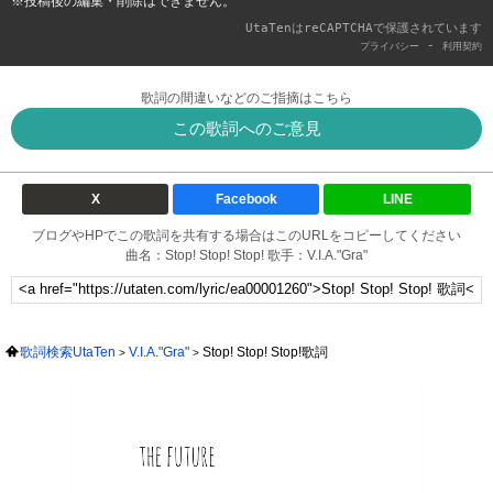
※投稿後の編集・削除はできません。
UtaTenはreCAPTCHAで保護されています
-
プライバシー
利用契約
歌詞の間違いなどのご指摘はこちら
この歌詞へのご意見
X
Facebook
LINE
ブログやHPでこの歌詞を共有する場合はこのURLをコピーしてください
曲名：Stop! Stop! Stop! 歌手：V.I.A."Gra"
歌詞検索UtaTen
V.I.A."Gra"
Stop! Stop! Stop!歌詞