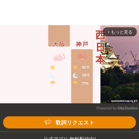
もっと見る
arrow_forward_ios
Powered by 
GliaStudios
Mute
歌詞リクエスト