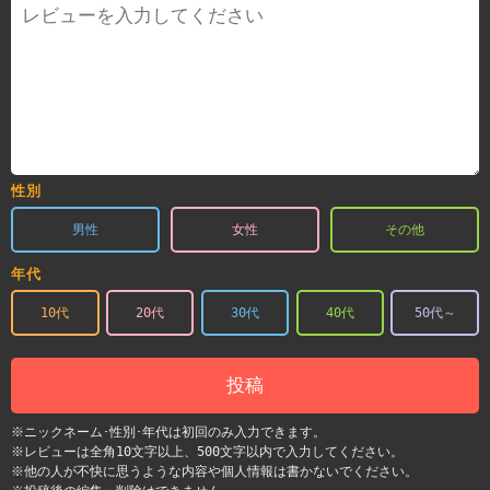
性別
男性
女性
その他
年代
10代
20代
30代
40代
50代～
投稿
※ニックネーム･性別･年代は初回のみ入力できます。
※レビューは全角10文字以上、500文字以内で入力してください。
※他の人が不快に思うような内容や個人情報は書かないでください。