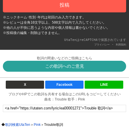
投稿
※ニックネーム･性別･年代は初回のみ入力できます。
※レビューは全角10文字以上、500文字以内で入力してください。
※他の人が不快に思うような内容や個人情報は書かないでください。
※投稿後の編集・削除はできません。
UtaTenはreCAPTCHAで保護されています
-
プライバシー
利用契約
歌詞の間違いなどのご指摘はこちら
この歌詞へのご意見
X
Facebook
LINE
ブログやHPでこの歌詞を共有する場合はこのURLをコピーしてください
曲名：Trouble 歌手：Pink
歌詞検索UtaTen
Pink
Trouble歌詞