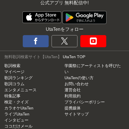
公式アプリ 無料配信中!
UtaTenをフォロー
無料歌詞検索サイト【UtaTen】
UtaTen TOP
歌詞検索
学園祭にアーティストを呼びた
マイページ
い
歌詞ランキング
UtaTenの使い方
歌詞コラム
お問い合わせ
エンタメニュース
運営会社
特集記事
利用規約
検定・クイズ
プライバシーポリシー
カラオケUtaTen
提携媒体
ライブUtaTen
サイトマップ
インタビュー
ココだけメール