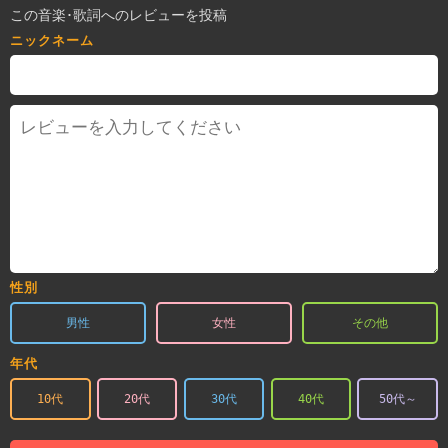
この音楽･歌詞へのレビューを投稿
ニックネーム
性別
男性
女性
その他
年代
10代
20代
30代
40代
50代～