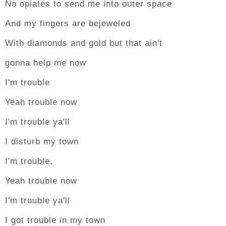
No opiates to send me into outer space
And my fingers are bejeweled
With diamonds and gold but that ain't
gonna help me now
I'm trouble
Yeah trouble now
I'm trouble ya'll
I disturb my town
I'm trouble,
Yeah trouble now
I'm trouble ya'll
I got trouble in my town