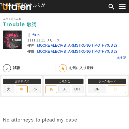
Trouble 歌詞 Pink ふりがな付
よみ：とらぶる
Trouble
歌詞
Pink
1111.11.11 リリース
作詞
MOORE ALECIA B
,
ARMSTRONG TIMOTHY(US 2)
作曲
MOORE ALECIA B
,
ARMSTRONG TIMOTHY(US 2)
#洋楽
★
試聴
お気に入り登録
文字サイズ
ふりがな
ダークモード
大
中
小
あ
A
OFF
ON
OFF
No attorneys to plead my case