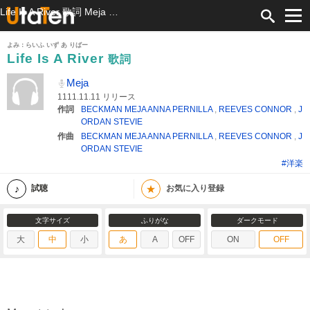
Life Is A River 歌詞 Meja ふりがな付
よみ：らいふ いず あ りばー
Life Is A River
歌詞
Meja
1111.11.11 リリース
作詞
BECKMAN MEJA ANNA PERNILLA
,
REEVES CONNOR
,
J
ORDAN STEVIE
作曲
BECKMAN MEJA ANNA PERNILLA
,
REEVES CONNOR
,
J
ORDAN STEVIE
#洋楽
★
試聴
お気に入り登録
文字サイズ
ふりがな
ダークモード
大
中
小
あ
A
OFF
ON
OFF