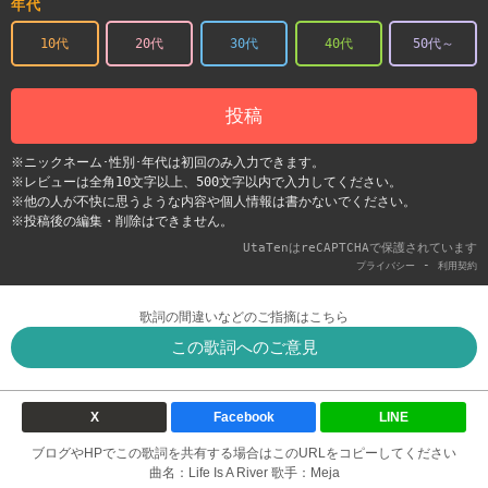
年代
10代
20代
30代
40代
50代～
投稿
※ニックネーム･性別･年代は初回のみ入力できます。
※レビューは全角10文字以上、500文字以内で入力してください。
※他の人が不快に思うような内容や個人情報は書かないでください。
※投稿後の編集・削除はできません。
UtaTenはreCAPTCHAで保護されています
-
プライバシー
利用契約
歌詞の間違いなどのご指摘はこちら
この歌詞へのご意見
X
Facebook
LINE
ブログやHPでこの歌詞を共有する場合はこのURLをコピーしてください
曲名：Life Is A River 歌手：Meja