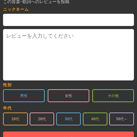
この音楽･歌詞へのレビューを投稿
ニックネーム
性別
男性
女性
その他
年代
10代
20代
30代
40代
50代～