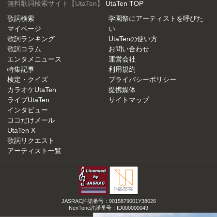
無料歌詞検索サイト【UtaTen】
UtaTen TOP
歌詞検索
学園祭にアーティストを呼びた
マイページ
い
歌詞ランキング
UtaTenの使い方
歌詞コラム
お問い合わせ
エンタメニュース
運営会社
特集記事
利用規約
検定・クイズ
プライバシーポリシー
カラオケUtaTen
提携媒体
ライブUtaTen
サイトマップ
インタビュー
ココだけメール
UtaTen X
歌詞リクエスト
アーティスト一覧
JASRAC許諾番号：9015879001Y38026
NexTone許諾番号：ID000000049