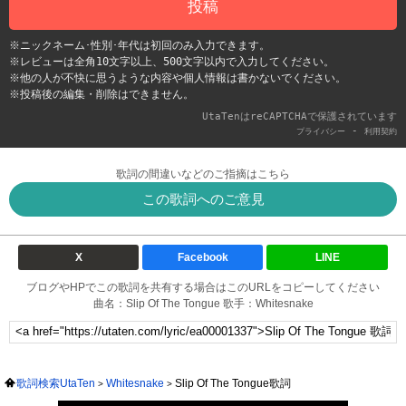
投稿
※ニックネーム･性別･年代は初回のみ入力できます。
※レビューは全角10文字以上、500文字以内で入力してください。
※他の人が不快に思うような内容や個人情報は書かないでください。
※投稿後の編集・削除はできません。
UtaTenはreCAPTCHAで保護されています
-
プライバシー
利用契約
歌詞の間違いなどのご指摘はこちら
この歌詞へのご意見
X
Facebook
LINE
ブログやHPでこの歌詞を共有する場合はこのURLをコピーしてください
曲名：Slip Of The Tongue 歌手：Whitesnake
歌詞検索UtaTen
Whitesnake
Slip Of The Tongue歌詞