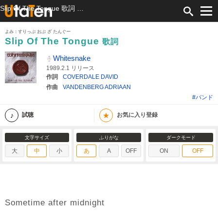
Slip Of The Tongue 歌詞 Whitesnake ふりがな付
よみ：すりっぷ おぶ ざ たんぐー
Slip Of The Tongue
歌詞
Whitesnake
1989.2.1 リリース
作詞
COVERDALE DAVID
作曲
VANDENBERG ADRIAAN
#バンド
★
試聴
お気に入り登録
文字サイズ
ふりがな
ダークモード
大
中
小
あ
A
OFF
ON
OFF
Sometime after midnight