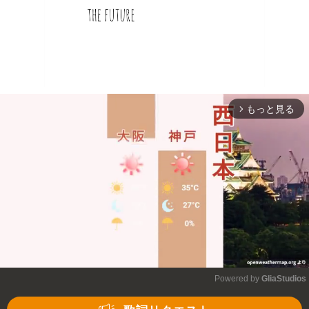
もっと見る
arrow_forward_ios
Powered by 
GliaStudios
Mute