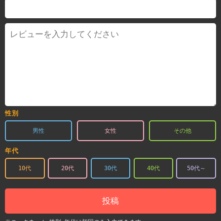
性別
男性
女性
その他
年代
10代
20代
30代
40代
50代～
投稿