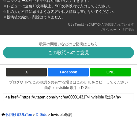
※ニックネーム･性別･年代は初回のみ入力できます。
※レビューは全角10文字以上、500文字以内で入力してください。
※他の人が不快に思うような内容や個人情報は書かないでください。
※投稿後の編集・削除はできません。
UtaTenはreCAPTCHAで保護されています
-
プライバシー
利用契約
歌詞の間違いなどのご指摘はこちら
この歌詞へのご意見
X
Facebook
LINE
ブログやHPでこの歌詞を共有する場合はこのURLをコピーしてください
曲名：Invisible 歌手：D-Side
歌詞検索UtaTen
D-Side
Invisible歌詞