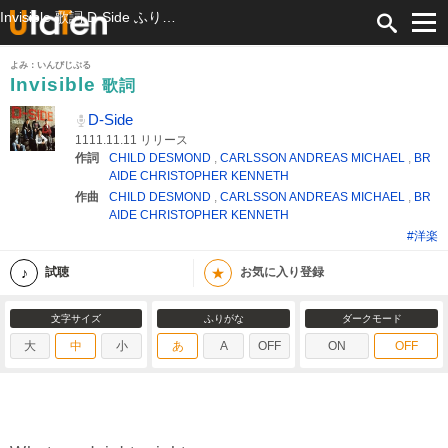
Invisible 歌詞 D-Side ふりがな付
よみ：いんびじぶる
Invisible
歌詞
D-Side
1111.11.11 リリース
作詞
CHILD DESMOND
,
CARLSSON ANDREAS MICHAEL
,
BR
AIDE CHRISTOPHER KENNETH
作曲
CHILD DESMOND
,
CARLSSON ANDREAS MICHAEL
,
BR
AIDE CHRISTOPHER KENNETH
#洋楽
★
試聴
お気に入り登録
文字サイズ
ふりがな
ダークモード
大
中
小
あ
A
OFF
ON
OFF