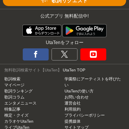
歌詞リクエスト
公式アプリ 無料配信中!
UtaTenをフォロー
無料歌詞検索サイト【UtaTen】
UtaTen TOP
歌詞検索
学園祭にアーティストを呼びた
マイページ
い
歌詞ランキング
UtaTenの使い方
歌詞コラム
お問い合わせ
エンタメニュース
運営会社
特集記事
利用規約
検定・クイズ
プライバシーポリシー
カラオケUtaTen
提携媒体
ライブUtaTen
サイトマップ