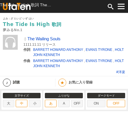
The Tide Is High 歌詞 The Wailing Souls 夢みるNo.1 ふりがな付
よみ：ざ たいど いず はい
The Tide Is High
歌詞
夢みるNo.1
The Wailing Souls
1111.11.11 リリース
作詞
BARRETT HOWARD ANTHONY
,
EVANS TYRONE
,
HOLT
JOHN KENNETH
作曲
BARRETT HOWARD ANTHONY
,
EVANS TYRONE
,
HOLT
JOHN KENNETH
#洋楽
★
試聴
お気に入り登録
文字サイズ
ふりがな
ダークモード
大
中
小
あ
A
OFF
ON
OFF