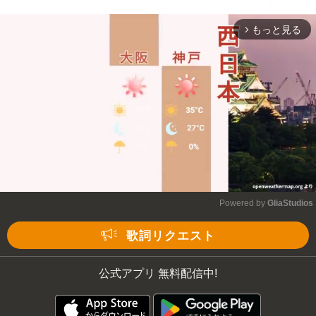
もっと見る
arrow_forward_ios
Powered by 
GliaStudios
Mute
歌詞リクエスト
公式アプリ 無料配信中!