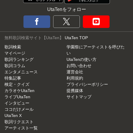
UtaTenをフォロー
無料歌詞検索サイト【UtaTen】
UtaTen TOP
歌詞検索
学園祭にアーティストを呼びた
マイページ
い
歌詞ランキング
UtaTenの使い方
歌詞コラム
お問い合わせ
エンタメニュース
運営会社
特集記事
利用規約
検定・クイズ
プライバシーポリシー
カラオケUtaTen
提携媒体
ライブUtaTen
サイトマップ
インタビュー
ココだけメール
UtaTen X
歌詞リクエスト
アーティスト一覧