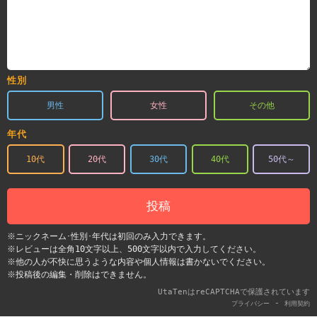
性別
男性
女性
その他
年代
10代
20代
30代
40代
50代～
投稿
※ニックネーム･性別･年代は初回のみ入力できます。
※レビューは全角10文字以上、500文字以内で入力してください。
※他の人が不快に思うような内容や個人情報は書かないでください。
※投稿後の編集・削除はできません。
UtaTenはreCAPTCHAで保護されています
-
プライバシー
利用契約