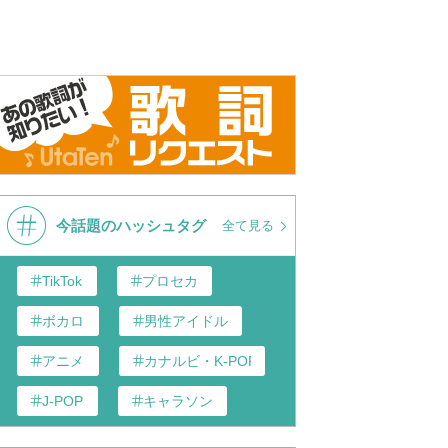
今話題のハッシュタグ
全て見る
TikTok
プロセカ
ボカロ
男性アイドル
アニメ
カナルビ・K-POP和訳
J-POP
キャラソン
あんスタ
歌い手