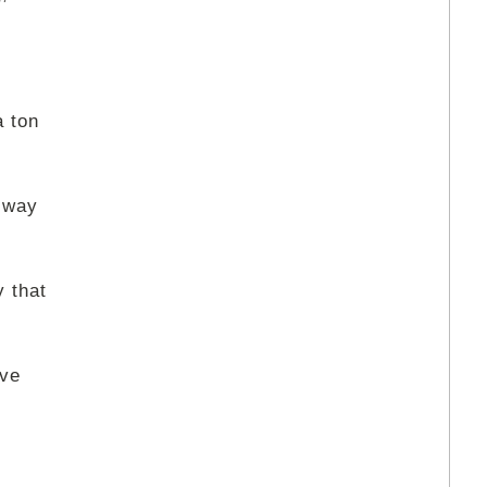
a ton
 way
y that
've