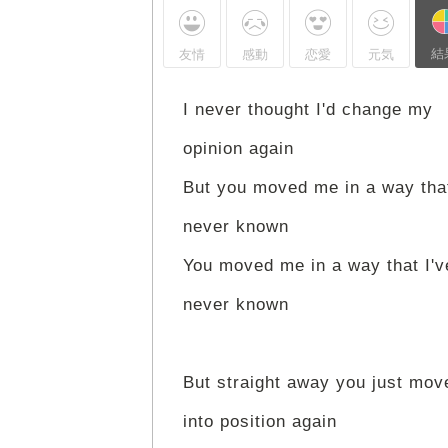
結
友情
感動
恋愛
元気
I never thought I'd change my
opinion again
But you moved me in a way that
never known
You moved me in a way that I'v
never known
But straight away you just mov
into position again