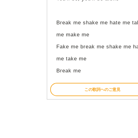
Break me shake me hate me ta
me make me
Fake me break me shake me h
me take me
Break me
この歌詞へのご意見