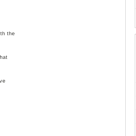
th the
hat
've
e