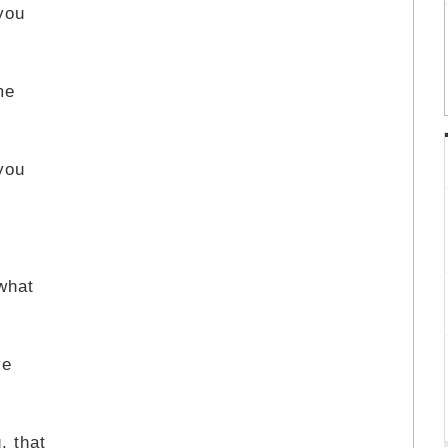
you
me
you
what
ve
, that