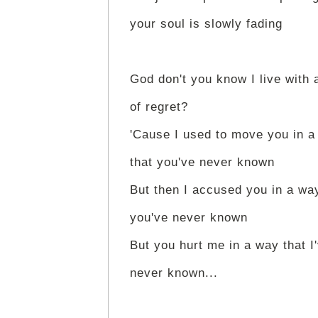
your soul is slowly fading
God don't you know I live with 
of regret?
'Cause I used to move you in a
that you've never known
But then I accused you in a wa
you've never known
But you hurt me in a way that I
never known...