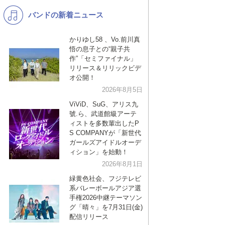
バンドの新着ニュース
K-POP
バンド
演歌・歌謡
洋楽
かりゆし58 、Vo.前川真
悟の息子との“親子共
VTuber
ディズニー
作”「セミファイナル」
リリース＆リリックビデ
オ公開！
2026年8月5日
ViViD、SuG、アリス九
號.ら、武道館級アーテ
ィストを多数輩出したP
S COMPANYが「新世代
ガールズアイドルオーデ
ィション」を始動！
2026年8月1日
緑黄色社会、フジテレビ
系バレーボールアジア選
手権2026中継テーマソン
グ「晴々」を7月31日(金)
配信リリース