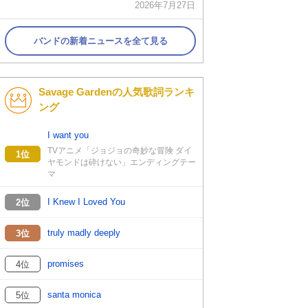
2026年7月27日
バンドの新着ニュースを全て見る
Savage Gardenの人気歌詞ランキ
ング
I want you
TVアニメ「ジョジョの奇妙な冒険 ダイ
1位
ヤモンドは砕けない」エンディングテー
マ
I Knew I Loved You
2位
truly madly deeply
3位
promises
4位
santa monica
5位