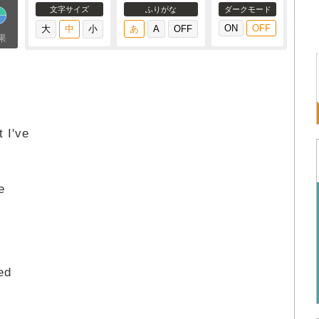
文字サイズ
ふりがな
ダークモード
果
 I've
e
ed