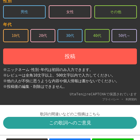
性別
男性
女性
その他
年代
10代
20代
30代
40代
50代～
投稿
※ニックネーム･性別･年代は初回のみ入力できます。
※レビューは全角10文字以上、500文字以内で入力してください。
※他の人が不快に思うような内容や個人情報は書かないでください。
※投稿後の編集・削除はできません。
UtaTenはreCAPTCHAで保護されています
-
プライバシー
利用契約
歌詞の間違いなどのご指摘はこちら
この歌詞へのご意見