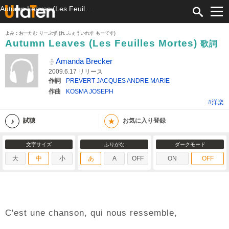
Autumn Leaves (Les Feuilles Mortes) 歌詞 Amanda Brecker ふりがな付
よみ：おーたむ りーぶず (れ ふぇういれす もーてす)
Autumn Leaves (Les Feuilles Mortes)
歌詞
Amanda Brecker
2009.6.17 リリース
作詞
PREVERT JACQUES ANDRE MARIE
作曲
KOSMA JOSEPH
#洋楽
★
試聴
お気に入り登録
文字サイズ
ふりがな
ダークモード
大
中
小
あ
A
OFF
ON
OFF
C'est une chanson, qui nous ressemble,