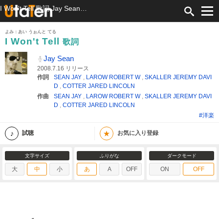
I Won't Tell 歌詞 Jay Sean ふりがな付
よみ：あい うぉんと てる
I Won't Tell
歌詞
Jay Sean
2008.7.16 リリース
作詞
SEAN JAY
,
LAROW ROBERT W
,
SKALLER JEREMY DAVI
D
,
COTTER JARED LINCOLN
作曲
SEAN JAY
,
LAROW ROBERT W
,
SKALLER JEREMY DAVI
D
,
COTTER JARED LINCOLN
#洋楽
★
試聴
お気に入り登録
文字サイズ
ふりがな
ダークモード
大
中
小
あ
A
OFF
ON
OFF