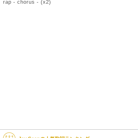
rap - chorus - (x2)