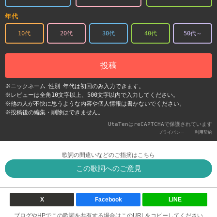
年代
10代
20代
30代
40代
50代～
投稿
※ニックネーム･性別･年代は初回のみ入力できます。
※レビューは全角10文字以上、500文字以内で入力してください。
※他の人が不快に思うような内容や個人情報は書かないでください。
※投稿後の編集・削除はできません。
UtaTenはreCAPTCHAで保護されています
-
プライバシー
利用契約
歌詞の間違いなどのご指摘はこちら
この歌詞へのご意見
X
Facebook
LINE
ブログやHPでこの歌詞を共有する場合はこのURLをコピーしてください