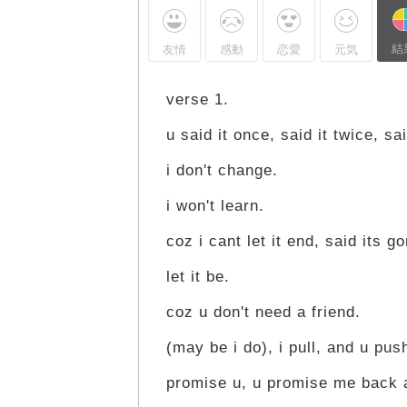
結
友情
感動
恋愛
元気
verse 1.
u said it once, said it twice, sai
i don't change.
i won't learn.
coz i cant let it end, said its g
let it be.
coz u don't need a friend.
(may be i do), i pull, and u pus
promise u, u promise me back an