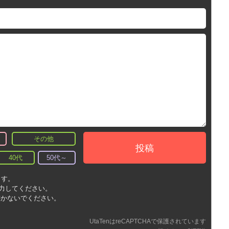
その他
投稿
40代
50代～
ます。
入力してください。
書かないでください。
UtaTenはreCAPTCHAで保護されています