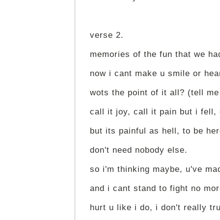
verse 2.
memories of the fun that we ha
now i cant make u smile or hea
wots the point of it all? (tell me
call it joy, call it pain but i fell
but its painful as hell, to be he
don't need nobody else.
so i'm thinking maybe, u've mad
and i cant stand to fight no m
hurt u like i do, i don't really 