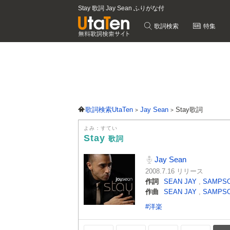
Stay 歌詞 Jay Sean ふりがな付
歌詞検索
特集
歌詞検索UtaTen
Jay Sean
Stay歌詞
よみ：すてい
Stay
歌詞
Jay Sean
2008.7.16 リリース
作詞
SEAN JAY
,
SAMPSO
作曲
SEAN JAY
,
SAMPSO
#洋楽