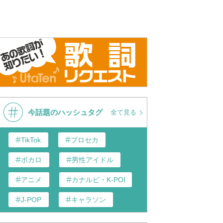
今話題のハッシュタグ
全て見る
TikTok
プロセカ
ボカロ
男性アイドル
アニメ
カナルビ・K-POP和訳
J-POP
キャラソン
あんスタ
歌い手