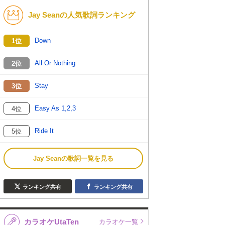
Jay Seanの人気歌詞ランキング
K-POP
バンド
演歌・歌謡
洋楽
Down
1位
VTuber
ディズニー
All Or Nothing
2位
Stay
3位
Easy As 1,2,3
4位
Ride It
5位
Jay Seanの歌詞一覧を見る
ランキング共有
ランキング共有
カラオケUtaTen
カラオケ一覧