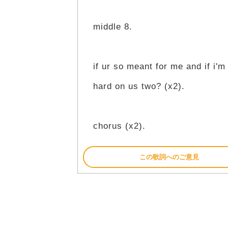
middle 8.
if ur so meant for me and if i'
hard on us two? (x2).
chorus (x2).
この歌詞へのご意見