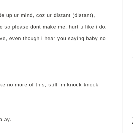
e up ur mind, coz ur distant (distant),
re so please dont make me, hurt u like i do.
eave, even though i hear you saying baby no
ake no more of this, still im knock knock
a ay.