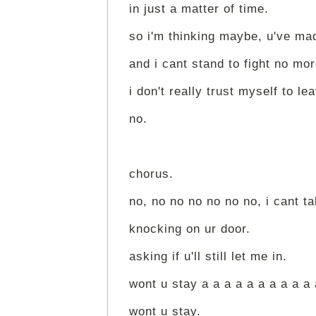
in just a matter of time.
so i'm thinking maybe, u've mad
and i cant stand to fight no mo
i don't really trust myself to l
no.
chorus.
no, no no no no no no, i cant t
knocking on ur door.
asking if u'll still let me in.
wont u stay a a a a a a a a a a 
wont u stay.