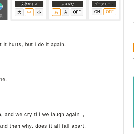
文字サイズ
ふりがな
ダークモード
果
t it hurts, but i do it again.
one.
h, and we cry till we laugh again i,
d then why, does it all fall apart.