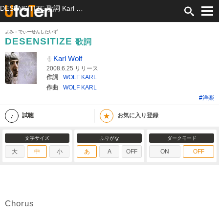
DESENSITIZE 歌詞 Karl Wolf ふりがな付
よみ：でぃーせんしたいず
DESENSITIZE
歌詞
Karl Wolf
2008.6.25 リリース
作詞
WOLF KARL
作曲
WOLF KARL
#洋楽
★
試聴
お気に入り登録
文字サイズ
ふりがな
ダークモード
大
中
小
あ
A
OFF
ON
OFF
Chorus