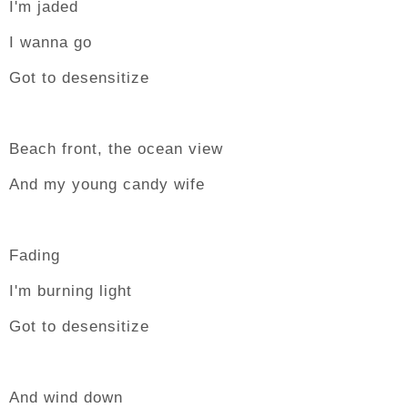
I'm jaded
I wanna go
Got to desensitize
Beach front, the ocean view
And my young candy wife
Fading
I'm burning light
Got to desensitize
And wind down