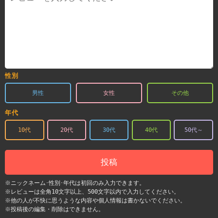
性別
男性
女性
その他
年代
10代
20代
30代
40代
50代～
投稿
※ニックネーム･性別･年代は初回のみ入力できます。
※レビューは全角10文字以上、500文字以内で入力してください。
※他の人が不快に思うような内容や個人情報は書かないでください。
※投稿後の編集・削除はできません。