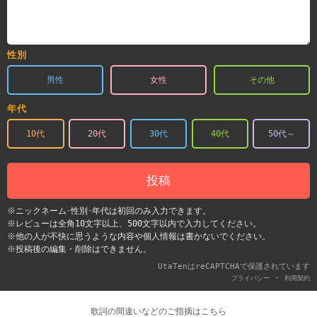
性別
男性
女性
その他
年代
10代
20代
30代
40代
50代～
投稿
※ニックネーム･性別･年代は初回のみ入力できます。
※レビューは全角10文字以上、500文字以内で入力してください。
※他の人が不快に思うような内容や個人情報は書かないでください。
※投稿後の編集・削除はできません。
UtaTenはreCAPTCHAで保護されています
-
プライバシー
利用契約
歌詞の間違いなどのご指摘はこちら