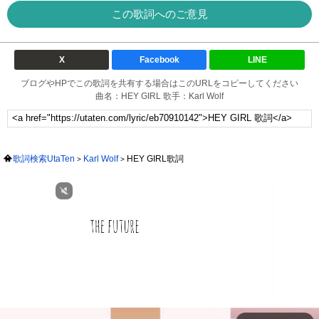
この歌詞へのご意見
X
Facebook
LINE
ブログやHPでこの歌詞を共有する場合はこのURLをコピーしてください
曲名：HEY GIRL 歌手：Karl Wolf
歌詞検索UtaTen
Karl Wolf
HEY GIRL歌詞