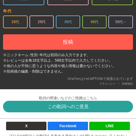
年代
10代
20代
30代
40代
50代～
投稿
※ニックネーム･性別･年代は初回のみ入力できます。
※レビューは全角10文字以上、500文字以内で入力してください。
※他の人が不快に思うような内容や個人情報は書かないでください。
※投稿後の編集・削除はできません。
UtaTenはreCAPTCHAで保護されています
-
プライバシー
利用契約
歌詞の間違いなどのご指摘はこちら
この歌詞へのご意見
X
Facebook
LINE