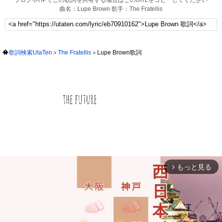
ブログやHPでこの歌詞を共有する場合はこのURLをコピーしてください
曲名：Lupe Brown 歌手：The Fratellis
歌詞検索UtaTen
The Fratellis
Lupe Brown歌詞
もっと見る
arrow_forward_ios