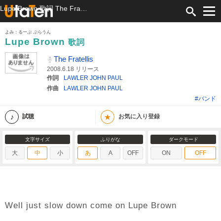
Lupe Brown 歌詞 The Fratellis ふりがな付
よみ：るーぷ ぶらうん
Lupe Brown
歌詞
The Fratellis
2008.6.18 リリース
作詞
LAWLER JOHN PAUL
作曲
LAWLER JOHN PAUL
#バンド
★
試聴
お気に入り登録
文字サイズ
ふりがな
ダークモード
大
中
小
あ
A
OFF
ON
OFF
Well just slow down come on Lupe Brown