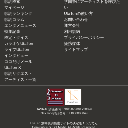
歌詞検索
学園祭にアーティストを呼びた
マイページ
い
歌詞ランキング
UtaTenの使い方
歌詞コラム
お問い合わせ
エンタメニュース
運営会社
特集記事
利用規約
検定・クイズ
プライバシーポリシー
カラオケUtaTen
提携媒体
ライブUtaTen
サイトマップ
インタビュー
ココだけメール
UtaTen X
歌詞リクエスト
アーティスト一覧
JASRAC許諾番号：9015879001Y38026
NexTone許諾番号：ID000000049
UtaTen 無料歌詞検索サイトの決定版！うたてん
Copyright (C) IBG Media. All Rights Reserved.