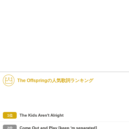
The Offspringの人気歌詞ランキング
The Kids Aren't Alright
1位
Come Out and Play [keep 'm separated]
2位