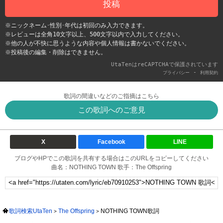
投稿
※ニックネーム･性別･年代は初回のみ入力できます。
※レビューは全角10文字以上、500文字以内で入力してください。
※他の人が不快に思うような内容や個人情報は書かないでください。
※投稿後の編集・削除はできません。
UtaTenはreCAPTCHAで保護されています
-
プライバシー
利用契約
歌詞の間違いなどのご指摘はこちら
この歌詞へのご意見
X
Facebook
LINE
ブログやHPでこの歌詞を共有する場合はこのURLをコピーしてください
曲名：NOTHING TOWN 歌手：The Offspring
歌詞検索UtaTen
The Offspring
NOTHING TOWN歌詞