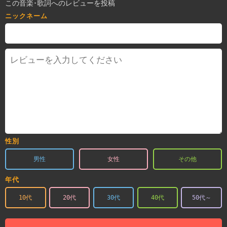
この音楽･歌詞へのレビューを投稿
ニックネーム
性別
男性
女性
その他
年代
10代
20代
30代
40代
50代～