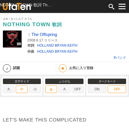
NOTHING TOWN 歌詞 The Offspring ふりがな付
よみ：なっしんぐ たうん
NOTHING TOWN
歌詞
The Offspring
2008.6.17 リリース
作詞
HOLLAND BRYAN KEITH
作曲
HOLLAND BRYAN KEITH
#バンド
★
試聴
お気に入り登録
文字サイズ
ふりがな
ダークモード
大
中
小
あ
A
OFF
ON
OFF
LET'S MAKE THIS COMPLICATED