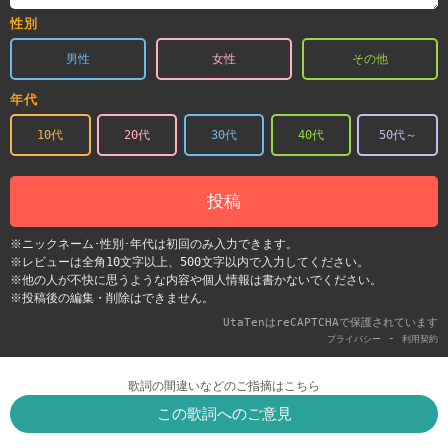
性別
男性
女性
その他
年代
10代
20代
30代
40代
50代～
投稿
※ニックネーム･性別･年代は初回のみ入力できます。
※レビューは全角10文字以上、500文字以内で入力してください。
※他の人が不快に思うような内容や個人情報は書かないでください。
※投稿後の編集・削除はできません。
UtaTenはreCAPTCHAで保護されています
-
プライバシー
利用契約
歌詞の間違いなどのご指摘はこちら
この歌詞へのご意見