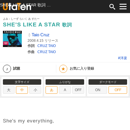
SHE'S LIKE A STAR 歌詞 Taio Cruz ふりがな付
よみ：しーず らいく あ すたー
SHE'S LIKE A STAR
歌詞
Taio Cruz
2008.4.15 リリース
作詞
CRUZ TAIO
作曲
CRUZ TAIO
#洋楽
★
試聴
お気に入り登録
文字サイズ
ふりがな
ダークモード
大
中
小
あ
A
OFF
ON
OFF
She's my everything,