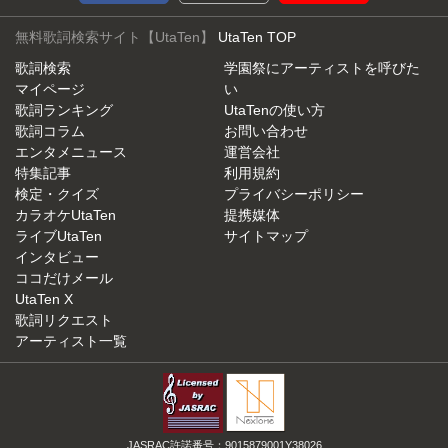
無料歌詞検索サイト【UtaTen】
UtaTen TOP
歌詞検索
学園祭にアーティストを呼びた
マイページ
い
歌詞ランキング
UtaTenの使い方
歌詞コラム
お問い合わせ
エンタメニュース
運営会社
特集記事
利用規約
検定・クイズ
プライバシーポリシー
カラオケUtaTen
提携媒体
ライブUtaTen
サイトマップ
インタビュー
ココだけメール
UtaTen X
歌詞リクエスト
アーティスト一覧
JASRAC許諾番号：9015879001Y38026