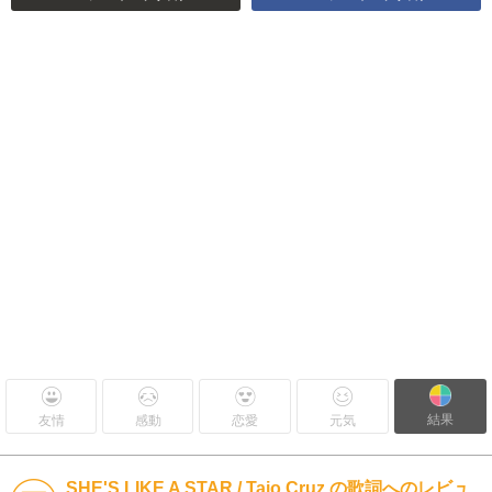
結果
友情
感動
恋愛
元気
SHE'S LIKE A STAR / Taio Cruz の歌詞へのレビュ