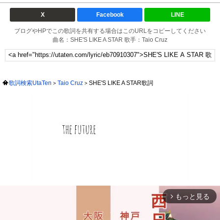
X
Facebook
LINE
ブログやHPでこの歌詞を共有する場合はこのURLをコピーしてください
曲名：SHE'S LIKE A STAR 歌手：Taio Cruz
歌詞検索UtaTen
Taio Cruz
SHE'S LIKE A STAR歌詞
もっと見る
arrow_forward_ios