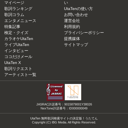
マイページ
い
歌詞ランキング
UtaTenの使い方
歌詞コラム
お問い合わせ
エンタメニュース
運営会社
特集記事
利用規約
検定・クイズ
プライバシーポリシー
カラオケUtaTen
提携媒体
ライブUtaTen
サイトマップ
インタビュー
ココだけメール
UtaTen X
歌詞リクエスト
アーティスト一覧
JASRAC許諾番号：9015879001Y38026
NexTone許諾番号：ID000000049
UtaTen 無料歌詞検索サイトの決定版！うたてん
Copyright (C) IBG Media. All Rights Reserved.