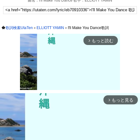
曲名：I'll Make You Dance 歌手：ELLIOTT YAMIN
歌詞検索UtaTen
ELLIOTT YAMIN
I'll Make You Dance歌詞
もっと読む
arrow_forward_ios
もっと見る
arrow_forward_ios
Mute