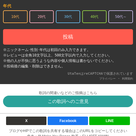
年代
10代
20代
30代
40代
50代～
投稿
※ニックネーム･性別･年代は初回のみ入力できます。
※レビューは全角10文字以上、500文字以内で入力してください。
※他の人が不快に思うような内容や個人情報は書かないでください。
※投稿後の編集・削除はできません。
UtaTenはreCAPTCHAで保護されています
-
プライバシー
利用契約
歌詞の間違いなどのご指摘はこちら
この歌詞へのご意見
X
Facebook
LINE
ブログやHPでこの歌詞を共有する場合はこのURLをコピーしてください