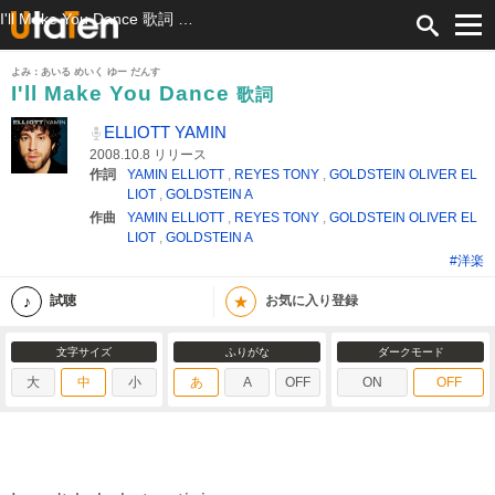
I'll Make You Dance 歌詞 ELLIOTT YAMIN ふりがな付
よみ：あいる めいく ゆー だんす
I'll Make You Dance
歌詞
ELLIOTT YAMIN
2008.10.8 リリース
作詞
YAMIN ELLIOTT
,
REYES TONY
,
GOLDSTEIN OLIVER EL
LIOT
,
GOLDSTEIN A
作曲
YAMIN ELLIOTT
,
REYES TONY
,
GOLDSTEIN OLIVER EL
LIOT
,
GOLDSTEIN A
#洋楽
★
試聴
お気に入り登録
文字サイズ
ふりがな
ダークモード
大
中
小
あ
A
OFF
ON
OFF