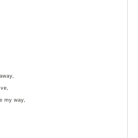
 away,
ive,
me my way,