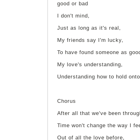
good or bad
I don't mind,
Just as long as it's real,
My friends say I'm lucky,
To have found someone as good
My love's understanding,
Understanding how to hold onto
Chorus
After all that we've been throug
Time won't change the way I fe
Out of all the love before,