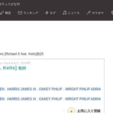
ichard X ふりがな付
検定
ランキング
タグ
ニュース
カラオケ
ms [Richard X feat. Kelis]歌詞
ぃーちゃりんぐ. けりす]
. Kelis]
歌詞
VEN
,
HARRIS JAMES III
,
OAKEY PHILIP
,
WRIGHT PHILIP ADRIA
VEN
,
HARRIS JAMES III
,
OAKEY PHILIP
,
WRIGHT PHILIP ADRIA
お気に入り登録
★