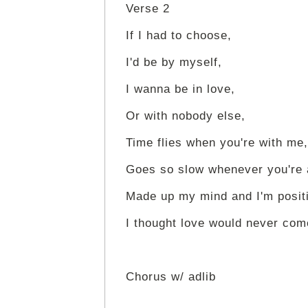
Verse 2
If I had to choose,
I'd be by myself,
I wanna be in love,
Or with nobody else,
Time flies when you're with me,
Goes so slow whenever you're
Made up my mind and I'm posit
I thought love would never co
Chorus w/ adlib