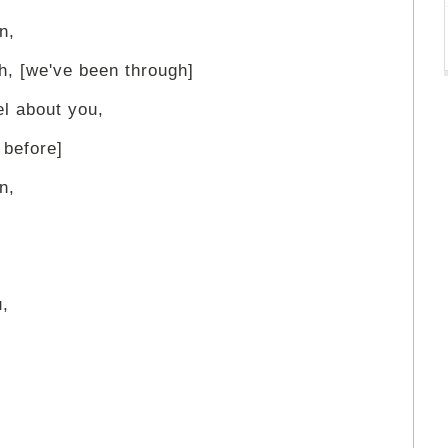
n,
gh, [we've been through]
el about you,
 before]
n,
u,
]