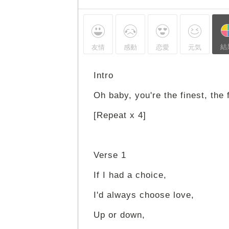
結
友情
感動
恋愛
元気
Intro
Oh baby, you're the finest, the 
[Repeat x 4]
Verse 1
If I had a choice,
I'd always choose love,
Up or down,