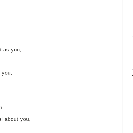
 as you,
 you,
h,
el about you,