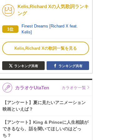
Kelis,Richard Xの人気歌詞ランキ
K-POP
演歌・歌謡
ング
バンド
洋楽
Finest Dreams [Richard X feat.
1位
Kelis]
VTuber
ディズニー
Kelis,Richard Xの歌詞一覧を見る
ランキング共有
ランキング共有
カラオケUtaTen
カラオケ一覧
【アンケート】夏に見たいアニメーション
映画といえば？
【アンケート】King & Princeに人生相談が
できるなら、話を聞いてほしいのはどっ
ち？