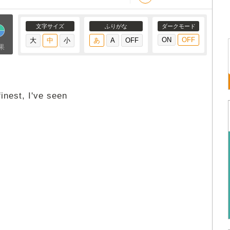
文字サイズ
ふりがな
ダークモード
果
finest, I've seen