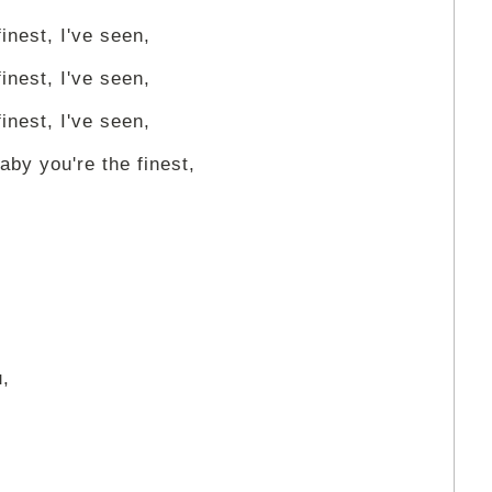
finest, I've seen,
finest, I've seen,
finest, I've seen,
aby you're the finest,
u,