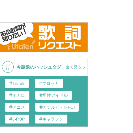
今話題のハッシュタグ
全て見る
TikTok
プロセカ
ボカロ
男性アイドル
アニメ
カナルビ・K-POP和訳
J-POP
キャラソン
あんスタ
歌い手