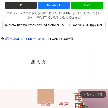
X
Facebook
LINE
ブログやHPでこの歌詞を共有する場合はこのURLをコピーしてください
曲名：I WANT YOU 歌手：Kelly Clarkson
歌詞検索UtaTen
Kelly Clarkson
I WANT YOU歌詞
もっと見る
arrow_forward_ios