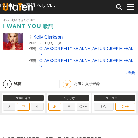
I WANT YOU 歌詞 Kelly Clarkson ふりがな付
よみ：あい うぉんと ゆー
I WANT YOU
歌詞
Kelly Clarkson
2009.3.10 リリース
作詞
CLARKSON KELLY BRIANNE
,
AHLUND JOAKIM FRAN
S
作曲
CLARKSON KELLY BRIANNE
,
AHLUND JOAKIM FRAN
S
#洋楽
★
試聴
お気に入り登録
文字サイズ
ふりがな
ダークモード
大
中
小
あ
A
OFF
ON
OFF