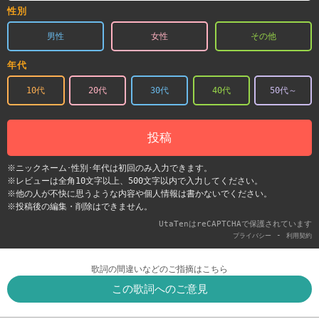
性別
男性
女性
その他
年代
10代
20代
30代
40代
50代～
投稿
※ニックネーム･性別･年代は初回のみ入力できます。
※レビューは全角10文字以上、500文字以内で入力してください。
※他の人が不快に思うような内容や個人情報は書かないでください。
※投稿後の編集・削除はできません。
UtaTenはreCAPTCHAで保護されています
-
プライバシー
利用契約
歌詞の間違いなどのご指摘はこちら
この歌詞へのご意見