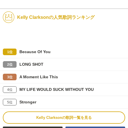
Kelly Clarksonの人気歌詞ランキング
Because Of You
1位
LONG SHOT
2位
A Moment Like This
3位
MY LIFE WOULD SUCK WITHOUT YOU
4位
Stronger
5位
Kelly Clarksonの歌詞一覧を見る