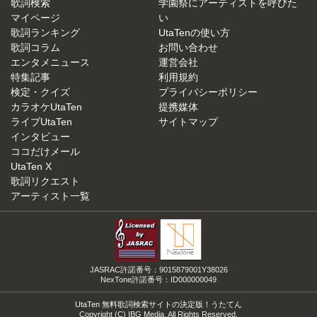
歌詞検索
学園祭にアーティストを呼びた
マイページ
い
歌詞ランキング
UtaTenの使い方
歌詞コラム
お問い合わせ
エンタメニュース
運営会社
特集記事
利用規約
検定・クイズ
プライバシーポリシー
カラオケUtaTen
提携媒体
ライブUtaTen
サイトマップ
インタビュー
ココだけメール
UtaTen X
歌詞リクエスト
アーティスト一覧
JASRAC許諾番号：9015879001Y38026
NexTone許諾番号：ID000000049
UtaTen 無料歌詞検索サイトの決定版！うたてん
Copyright (C) IBG Media. All Rights Reserved.