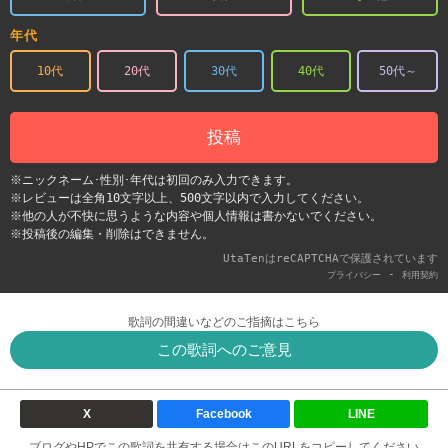
年代
10代
20代
30代
40代
50代～
投稿
※ニックネーム･性別･年代は初回のみ入力できます。
※レビューは全角10文字以上、500文字以内で入力してください。
※他の人が不快に思うような内容や個人情報は書かないでください。
※投稿後の編集・削除はできません。
UtaTenはreCAPTCHAで保護されています
-
プライバシー
利用契約
歌詞の間違いなどのご指摘はこちら
この歌詞へのご意見
X
Facebook
LINE
ブログやHPでこの歌詞を共有する場合はこのURLをコピーしてください