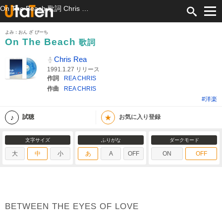
On The Beach 歌詞 Chris Rea ふりがな付
よみ：おん ざ びーち
On The Beach
歌詞
Chris Rea
1991.1.27 リリース
作詞
REA CHRIS
作曲
REA CHRIS
#洋楽
★
試聴
お気に入り登録
文字サイズ
ふりがな
ダークモード
大
中
小
あ
A
OFF
ON
OFF
BETWEEN THE EYES OF LOVE