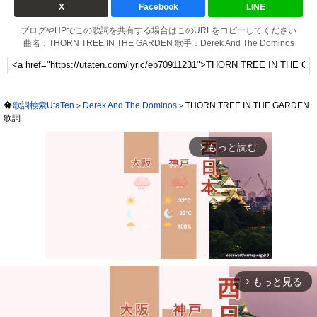
X
Facebook
LINE
ブログやHPでこの歌詞を共有する場合はこのURLをコピーしてください
曲名：THORN TREE IN THE GARDEN 歌手：Derek And The Dominos
歌詞検索UtaTen
Derek And The Dominos
THORN TREE IN THE GARDEN
歌詞
もっと読む
arrow_forward_ios
もっと見る
arrow_forward_ios
Mute