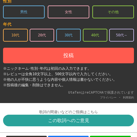
性別
男性
女性
その他
年代
10代
20代
30代
40代
50代～
投稿
※ニックネーム･性別･年代は初回のみ入力できます。
※レビューは全角10文字以上、500文字以内で入力してください。
※他の人が不快に思うような内容や個人情報は書かないでください。
※投稿後の編集・削除はできません。
UtaTenはreCAPTCHAで保護されています
-
プライバシー
利用契約
歌詞の間違いなどのご指摘はこちら
この歌詞へのご意見