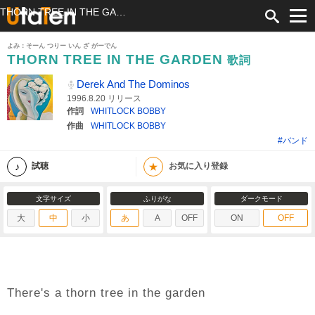
THORN TREE IN THE GARDEN 歌詞 Derek And The Dominos ふりがな付
よみ：そーん つりー いん ざ がーでん
THORN TREE IN THE GARDEN
歌詞
Derek And The Dominos
1996.8.20 リリース
作詞
WHITLOCK BOBBY
作曲
WHITLOCK BOBBY
#バンド
★
試聴
お気に入り登録
文字サイズ
ふりがな
ダークモード
大
中
小
あ
A
OFF
ON
OFF
There's a thorn tree in the garden